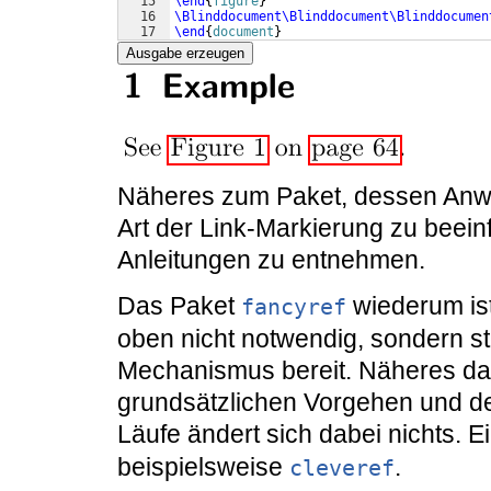
15
\end
{
figure
}
16
\Blinddocument\Blinddocument\Blinddocumen
17
\end
{
document
}
Ausgabe erzeugen
Näheres zum Paket, dessen Anwe
Art der Link-Markierung zu beein
Anleitungen zu entnehmen.
Das Paket
wiederum ist
fancyref
oben nicht notwendig, sondern ste
Mechanismus bereit. Näheres daz
grundsätzlichen Vorgehen und d
Läufe ändert sich dabei nichts. E
beispielsweise
.
cleveref