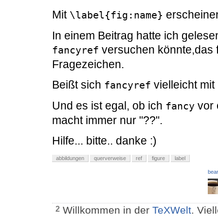
Mit
erscheinen
\label{fig:name}
In einem Beitrag hatte ich gele
versuchen könnte,das f
fancyref
Fragezeichen.
Beißt sich
vielleicht mit
fancyref
Und es ist egal, ob ich
vor 
fancy
macht immer nur "??".
Hilfe... bitte.. danke :)
abbildungen
querverweise
ref
figure
label
bear
Willkommen in der
TeXWelt
. Viel
2