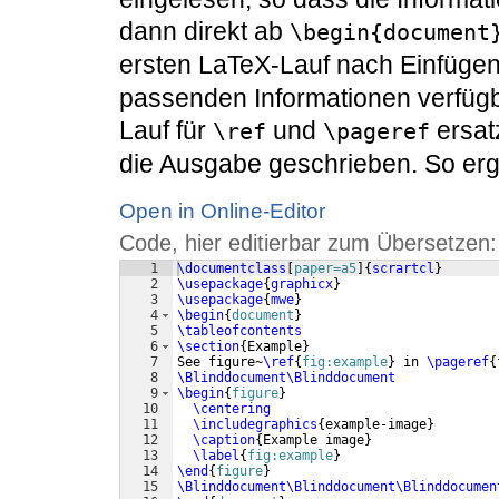
dann direkt ab
\begin{document
ersten LaTeX-Lauf nach Einfüge
passenden Informationen verfügb
Lauf für
und
ersat
\ref
\pageref
die Ausgabe geschrieben. So ergi
Open in Online-Editor
Code, hier editierbar zum Übersetzen:
1
\documentclass
[
paper=a5
]
{
scrartcl
}
2
\usepackage
{
graphicx
}
3
\usepackage
{
mwe
}
4
\begin
{
document
}
5
\tableofcontents
6
\section
{
Example
}
7
See figure~
\ref
{
fig:example
}
 in 
\pageref
{
8
\Blinddocument\Blinddocument
9
\begin
{
figure
}
10
\centering
11
\includegraphics
{
example-image
}
12
\caption
{
Example image
}
13
\label
{
fig:example
}
14
\end
{
figure
}
15
\Blinddocument\Blinddocument\Blinddocumen