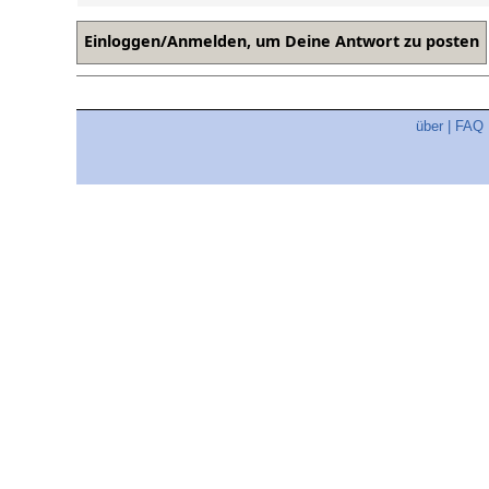
über
|
FAQ