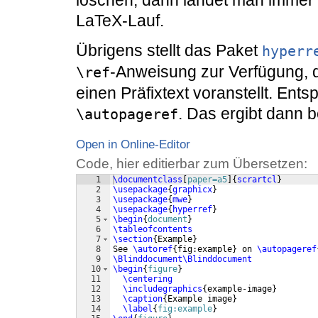
löschen, dann landet man immer
LaTeX-Lauf.
Übrigens stellt das Paket
hyperr
-Anweisung zur Verfügung, d
\ref
einen Präfixtext voranstellt. Ent
. Das ergibt dann b
\autopageref
Open in Online-Editor
Code, hier editierbar zum Übersetzen:
1
\documentclass
[
paper=a5
]
{
scrartcl
}
2
\usepackage
{
graphicx
}
3
\usepackage
{
mwe
}
4
\usepackage
{
hyperref
}
5
\begin
{
document
}
6
\tableofcontents
7
\section
{
Example
}
8
See 
\autoref
{
fig:example
}
 on 
\autopageref
9
\Blinddocument\Blinddocument
10
\begin
{
figure
}
11
\centering
12
\includegraphics
{
example-image
}
13
\caption
{
Example image
}
14
\label
{
fig:example
}