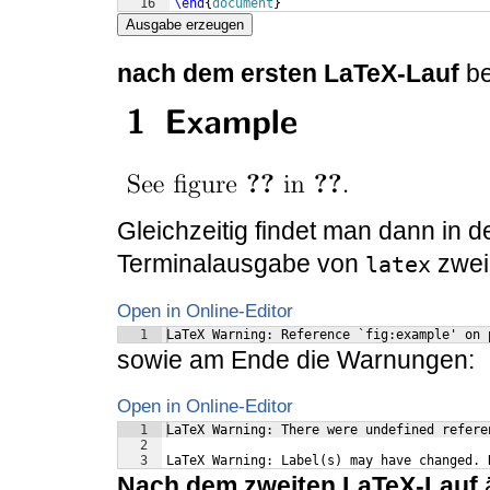
16
\end
{
document
}
Ausgabe erzeugen
nach dem ersten LaTeX-Lauf
be
Gleichzeitig findet man dann in d
Terminalausgabe von
zwei
latex
Open in Online-Editor
1
LaTeX Warning: Reference `fig:example' on 
sowie am Ende die Warnungen:
Open in Online-Editor
1
LaTeX Warning: There were undefined refere
2
3
LaTeX Warning: Label(s) may have changed. 
Nach dem zweiten LaTeX-Lauf
ä