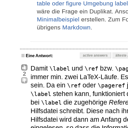
table oder figure Umgebung labe
wäre die Frage ein Duplikat. Ans
Minimalbeispiel
erstellen. Zum F
übrigens
Markdown
.
Eine Antwort:
active answers
älteste
Damit
und
bzw.
\label
\ref
\pa
2
immer min. zwei LaTeX-Läufe. Es
sein. Da ein
oder
\ref
\pageref
stehen kann, funktioniert
\label
bei
die zugehörige
Refer
\label
Hilfsdatei schreibt. Diese nach 
Hilfsdatei wird dann am Anfang 
eingelesen, so dass die Informat