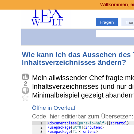
Willkommen, er
Fragen
The
Wie kann ich das Aussehen des T
Inhaltsverzeichnisses ändern?
Mein allwissender Chef fragte mic
2
Inhaltsverzeichnisses (und nur d
Minimalbeispiel gezeigt abändern
Öffne in Overleaf
Code, hier editierbar zum Übersetzen:
1
\documentclass
[
parskip=half-
]
{
scrartcl
}
2
\usepackage
[
utf8
]
{
inputenc
}
3
\usepackage
[
T1
]
{
fontenc
}