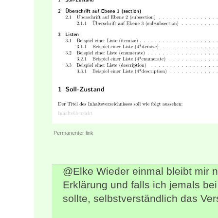
Permanenter link
@Elke Wieder einmal bleibt mir n
Erklärung und falls ich jemals be
sollte, selbstverständlich das Ve