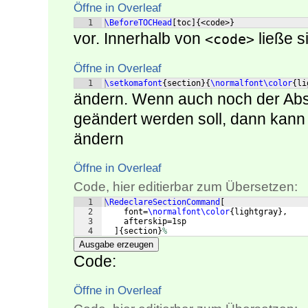
Öffne in Overleaf
1
\BeforeTOCHead
[
toc
]
{
<code>
}
vor. Innerhalb von
ließe si
<code>
Öffne in Overleaf
1
\setkomafont
{
section
}
{
\normalfont\color
{
li
ändern. Wenn auch noch der Abs
geändert werden soll, dann kann 
ändern
Öffne in Overleaf
Code, hier editierbar zum Übersetzen:
1
\RedeclareSectionCommand
[
2
    font=
\normalfont\color
{
lightgray
}
,
3
    afterskip=1sp
4
]
{
section
}
%
Ausgabe erzeugen
Code:
Öffne in Overleaf