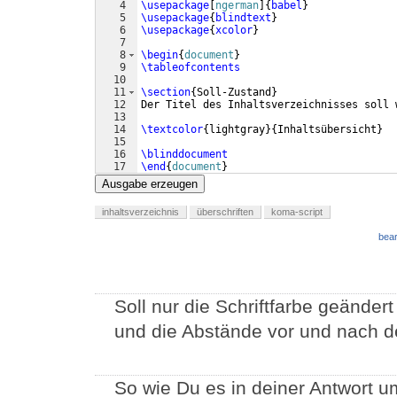
4
\usepackage
[
ngerman
]
{
babel
}
5
\usepackage
{
blindtext
}
6
\usepackage
{
xcolor
}
7
8
\begin
{
document
}
9
\tableofcontents
10
11
\section
{
Soll-Zustand
}
12
Der Titel des Inhaltsverzeichnisses soll 
13
14
\textcolor
{
lightgray
}
{
Inhaltsübersicht
}
15
16
\blinddocument
17
\end
{
document
}
Ausgabe erzeugen
inhaltsverzeichnis
überschriften
koma-script
bear
Soll nur die Schriftfarbe geänder
und die Abstände vor und nach de
So wie Du es in deiner Antwort u