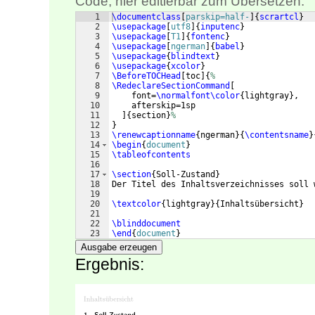
Code, hier editierbar zum Übersetzen:
1
\documentclass
[
parskip=half-
]
{
scrartcl
}
2
\usepackage
[
utf8
]
{
inputenc
}
3
\usepackage
[
T1
]
{
fontenc
}
4
\usepackage
[
ngerman
]
{
babel
}
5
\usepackage
{
blindtext
}
6
\usepackage
{
xcolor
}
7
\BeforeTOCHead
[
toc
]
{
%
8
\RedeclareSectionCommand
[
9
    font=
\normalfont\color
{
lightgray
}
,
10
    afterskip=1sp
11
]
{
section
}
%
12
}
13
\renewcaptionname
{
ngerman
}
{
\contentsname
}
14
\begin
{
document
}
15
\tableofcontents
16
17
\section
{
Soll-Zustand
}
18
Der Titel des Inhaltsverzeichnisses soll 
19
20
\textcolor
{
lightgray
}
{
Inhaltsübersicht
}
21
22
\blinddocument
23
\end
{
document
}
Ausgabe erzeugen
Ergebnis: