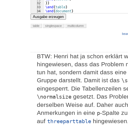
32
}}
33
\end
{
table
}
34
\end
{
document
}
Ausgabe erzeugen
table
singlespace
multicolumn
bear
BTW: Henri hat ja schon erklärt w
hingewiesen, dass das Problem ni
tun hat, sondern damit dass eine
Gruppe darstellt. Damit ist das
\s
eingesperrt. Die Tabellenzeilen 
gesetzt. Das Problem
\normalsize
derselben Weise auf. Daher auch
Anmerkungen in eine
-Spalte z
p
auf
hingewiesen
threeparttable