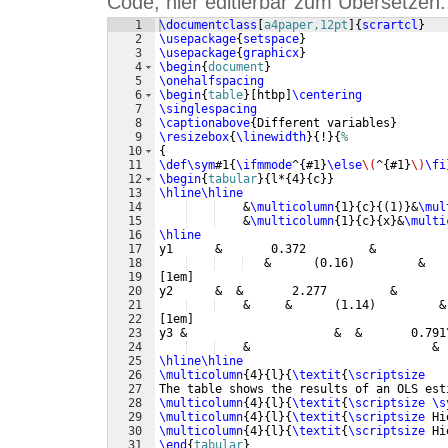
Code, hier editierbar zum Übersetzen:
1
\documentclass
[
a4paper,12pt
]
{
scrartcl
}
2
\usepackage
{
setspace
}
3
\usepackage
{
graphicx
}
4
\begin
{
document
}
5
\onehalfspacing
6
\begin
{
table
}
[
htbp
]
\centering
7
\singlespacing
8
\captionabove
{
Different variables
}
9
\resizebox
{
\linewidth
}
{
!
}
{
%
10
{
11
\def\sym
#1
{
\ifmmode
^
{
#1
}
\else
\(
^
{
#1
}
\)
\fi
12
\begin
{
tabular
}
{
l*
{
4
}
{
c
}}
13
\hline\hline
14
    &
\multicolumn
{
1
}
{
c
}
{(
1
)}
&
\mul
15
    &
\multicolumn
{
1
}
{
c
}
{
x
}
&
\multi
16
\hline
17
y1      &       0.372         &          
18
   &      
(
0.16
)
         &   
19
[
1em
]
20
y2      &  &       2.277         &       
21
    &     &      
(
1.14
)
         &
22
[
1em
]
23
y3 &                     &  &       0.791
24
    &                          & 
25
\hline\hline
26
\multicolumn
{
4
}
{
l
}
{
\textit
{
\scriptsize
27
The table shows the results of an OLS est
28
\multicolumn
{
4
}
{
l
}
{
\textit
{
\scriptsize
\s
29
\multicolumn
{
4
}
{
l
}
{
\textit
{
\scriptsize
 Hi
30
\multicolumn
{
4
}
{
l
}
{
\textit
{
\scriptsize
 Hi
31
\end
{
tabular
}