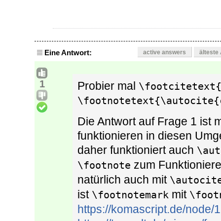
Eine Antwort:
active answers
älteste
1
Probier mal
\footcitetext
\footnotetext{\autocite{
Die Antwort auf Frage 1 ist
funktionieren in diesen Umg
daher funktioniert auch
\aut
zum Funktioniere
\footnote
natürlich auch mit
\autocit
ist
mit
\footnotemark
\foot
https://komascript.de/node/