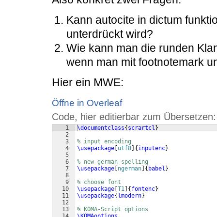
Kann autocite in dictum funkt
unterdrückt wird?
Wie kann man die runden Klam
wenn man mit footnotemark und
Hier ein MWE:
Öffne in Overleaf
Code, hier editierbar zum Übersetzen:
1
\documentclass
{
scrartcl
}
2
3
% input encoding
4
\usepackage
[
utf8
]
{
inputenc
}
5
6
% new german spelling
7
\usepackage
[
ngerman
]
{
babel
}
8
9
% choose font
10
\usepackage
[
T1
]
{
fontenc
}
11
\usepackage
{
lmodern
}
12
13
% KOMA-Script options
14
\KOMAoptions