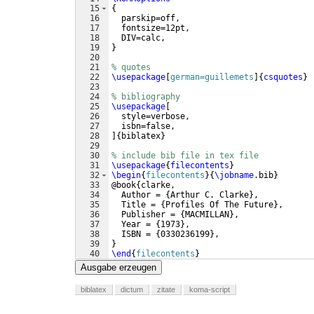
15
{
16
  parskip=off,
17
  fontsize=12pt,
18
  DIV=calc,
19
}
20
21
% quotes
22
\usepackage
[
german=guillemets
]
{
csquotes
}
23
24
% bibliography
25
\usepackage
[
26
  style=verbose,
27
  isbn=false,
28
]
{
biblatex
}
29
30
% include bib file in tex file
31
\usepackage
{
filecontents
}
32
\begin
{
filecontents
}
{
\jobname
.bib
}
33
@book
{
clarke,
34
  Author = 
{
Arthur C. Clarke
}
,
35
  Title = 
{
Profiles Of The Future
}
,
36
  Publisher = 
{
MACMILLAN
}
,
37
  Year = 
{
1973
}
,
38
  ISBN = 
{
0330236199
}
,
39
}
40
\end
{
filecontents
}
41
Ausgabe erzeugen
biblatex
dictum
zitate
koma-script