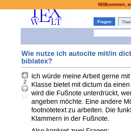
Willkommen, er
Fragen
The
Wie nutze ich autocite mit/in d
biblatex?
Ich würde meine Arbeit gerne mit 
2
Klasse bietet mit dictum da eine
wird die Fußnote unterdrückt, wen
angeben möchte. Eine andere Mög
footnotetext zu arbeiten. Die fun
Klammern in der Fußnote.
Also konkret zwei Fragen: