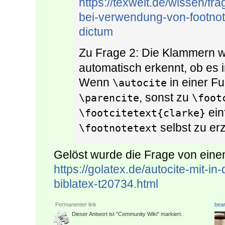
https://texwelt.de/wissen/f
bei-verwendung-von-footnot
dictum
Zu Frage 2: Die Klammern 
automatisch erkennt, ob es i
Wenn
in einer Fu
\autocite
, sonst zu
\parencite
\foot
ein
\footcitetext{clarke}
selbst zu er
\footnotetext
Gelöst wurde die Frage von eine
https://golatex.de/autocite-mit-
biblatex-t20734.html
Permanenter link
bear
Dieser Antwort ist "Community Wiki" markiert.