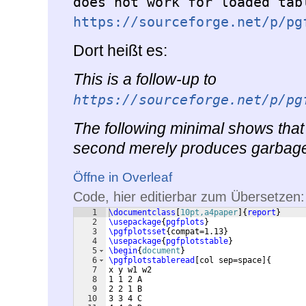
does not work for loaded tab
https://sourceforge.net/p/pg
Dort heißt es:
This is a follow-up to
https://sourceforge.net/p/pg
The following minimal shows that 
second merely produces garbag
Öffne in Overleaf
Code, hier editierbar zum Übersetzen:
1
\documentclass
[
10pt,a4paper
]
{
report
}
2
\usepackage
{
pgfplots
}
3
\pgfplotsset
{
compat=1.13
}
4
\usepackage
{
pgfplotstable
}
5
\begin
{
document
}
6
\pgfplotstableread
[
col sep=space
]
{
7
x y w1 w2
8
1 1 2 A
9
2 2 1 B
10
3 3 4 C