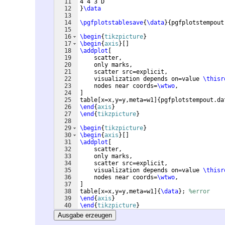
11
4 4 3 D
12
}
\data
13
14
\pgfplotstablesave
{
\data
}
{
pgfplotstempout
15
16
\begin
{
tikzpicture
}
17
\begin
{
axis
}
[
]
18
\addplot
[
19
    scatter,
20
    only marks,
21
    scatter src=explicit,
22
    visualization depends on=value 
\thisr
23
    nodes near coords=
\wtwo
,
24
]
25
table
[
x=x,y=y,meta=w1
]
{
pgfplotstempout.da
26
\end
{
axis
}
27
\end
{
tikzpicture
}
28
29
\begin
{
tikzpicture
}
30
\begin
{
axis
}
[
]
31
\addplot
[
32
    scatter,
33
    only marks,
34
    scatter src=explicit,
35
    visualization depends on=value 
\thisr
36
    nodes near coords=
\wtwo
,
37
]
38
table
[
x=x,y=y,meta=w1
]
{
\data
}
; 
%error
39
\end
{
axis
}
40
\end
{
tikzpicture
}
41
Ausgabe erzeugen