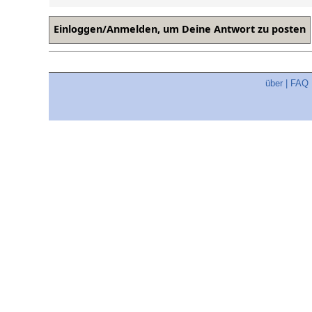
über
|
FAQ