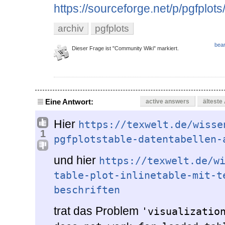
https://sourceforge.net/p/pgfplots
archiv
pgfplots
bear
Dieser Frage ist "Community Wiki" markiert.
Eine Antwort:
active answers
älteste
Hier
https://texwelt.de/wisse
1
pgfplotstable-datentabellen-
und hier
https://texwelt.de/w
table-plot-inlinetable-mit-t
beschriften
trat das Problem
'visualization