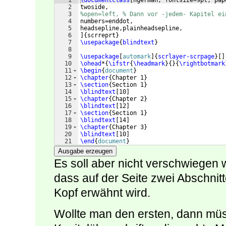
1
\documentclass
[
ngerman, fontsize=9pt, pap
2
twoside, 
3
%open=left, % Dann vor -jedem- Kapitel ei
4
numbers=enddot,
5
headsepline,plainheadsepline,
6
]
{
scrreprt
}
7
\usepackage
{
blindtext
}
8
9
\usepackage
[
automark
]
{
scrlayer-scrpage
}
[
]
10
\ohead
*
{
\ifstr
{
\headmark
}
{
}
{
\rightbotmark
11
\begin
{
document
}
12
\chapter
{
Chapter 1
}
13
\section
{
Section 1
}
14
\blindtext
[
10
]
15
\chapter
{
Chapter 2
}
16
\blindtext
[
12
]
17
\section
{
Section 1
}
18
\blindtext
[
14
]
19
\chapter
{
Chapter 3
}
20
\blindtext
[
10
]
21
\end
{
document
}
Ausgabe erzeugen
Es soll aber nicht verschwiegen 
dass auf der Seite zwei Abschnitt
Kopf erwähnt wird.
Wollte man den ersten, dann mü