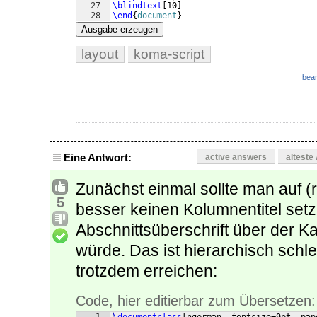
27
\blindtext
[
10
]
28
\end
{
document
}
Ausgabe erzeugen
layout
koma-script
bear
Eine Antwort:
active answers
älteste
Zunächst einmal sollte man auf (
5
besser keinen Kolumnentitel setze
Abschnittsüberschrift über der Ka
würde. Das ist hierarchisch schl
trotzdem erreichen:
Code, hier editierbar zum Übersetzen: