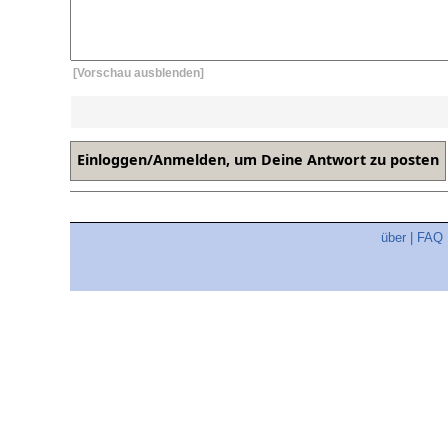
[Vorschau ausblenden]
über
|
FAQ