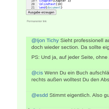
19
\chapter
{
Chapter 3
}
20
\blindtext
[
10
]
21
\end
{
document
}
Ausgabe erzeugen
Permanenter link
@Ijon Tichy
Sieht professionell au
doch wieder section. Da sollte ei
PS: Und ja, auf jeder Seite, ohn
@cis
Wenn Du ein Buch aufschlägs
rechts außen wolltest Du den Abs
@esdd
Stimmt eigentlich. Also gu