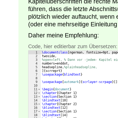
Kapitelüberschriften die rechte 
führen, dass die letzte Abschnitt
plötzlich wieder auftaucht, wenn e
(oder eine mehrseitige Einleitung
Daher meine Empfehlung:
Code, hier editierbar zum Übersetzen:
1
\documentclass
[
ngerman, fontsize=9pt, pap
2
twoside, 
3
%open=left, % Dann vor -jedem- Kapitel ei
4
numbers=enddot,
5
headsepline,
%plainheadsepline,
6
]
{
scrreprt
}
7
\usepackage
{
blindtext
}
8
9
\usepackage
[
automark
]
{
scrlayer-scrpage
}
[
]
10
11
\begin
{
document
}
12
\chapter
{
Chapter 1
}
13
\section
{
Section 1
}
14
\blindtext
[
10
]
15
\chapter
{
Chapter 2
}
16
\blindtext
[
12
]
17
\section
{
Section 1
}
18
\blindtext
[
14
]