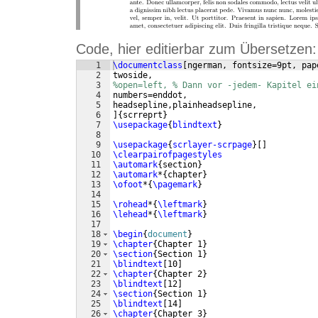
Code, hier editierbar zum Übersetzen:
1
\documentclass
[
ngerman, fontsize=9pt, pap
2
twoside, 
3
%open=left, % Dann vor -jedem- Kapitel ei
4
numbers=enddot,
5
headsepline,plainheadsepline,
6
]
{
scrreprt
}
7
\usepackage
{
blindtext
}
8
9
\usepackage
{
scrlayer-scrpage
}
[
]
10
\clearpairofpagestyles
11
\automark
{
section
}
12
\automark
*
{
chapter
}
13
\ofoot
*
{
\pagemark
}
14
15
\rohead
*
{
\leftmark
}
16
\lehead
*
{
\leftmark
}
17
18
\begin
{
document
}
19
\chapter
{
Chapter 1
}
20
\section
{
Section 1
}
21
\blindtext
[
10
]
22
\chapter
{
Chapter 2
}
23
\blindtext
[
12
]
24
\section
{
Section 1
}
25
\blindtext
[
14
]
26
\chapter
{
Chapter 3
}