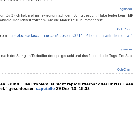
cgnieder
hon. Zu 2) Ich hab mal im Texteditor nach dem String gesucht. Habe leider kein TMP
 andere Möglichkeit trotzdem iwie die Moleküle zu nummerieren?
ColeChem
oblem:
https://tex.stackexchange.com/questions/371450/chemnum-with-chemdraw-16
cgnieder
nach der String im Texteditor der eps gesucht und das finde ich die Tags. Per Suc
ColeChem
en Grund "Das Problem ist nicht reproduzierbar oder unklar. Even
tet." geschlossen
saputello
29 Dez '19, 18:32