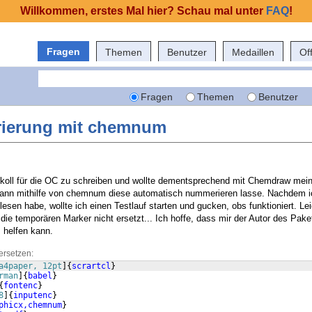
Willkommen, erstes Mal hier? Schau mal unter
FAQ
!
Fragen
Themen
Benutzer
Medaillen
Of
Fragen
Themen
Benutzer
rierung mit chemnum
tokoll für die OC zu schreiben und wollte dementsprechend mit Chemdraw mei
 dann mithilfe von chemnum diese automatisch nummerieren lasse. Nachdem i
sen habe, wollte ich einen Testlauf starten und gucken, obs funktioniert. Le
ie temporären Marker nicht ersetzt... Ich hoffe, dass mir der Autor des Paket
 helfen kann.
ersetzen:
a4paper, 12pt
]
{
scrartcl
}
rman
]
{
babel
}
{
fontenc
}
8
]
{
inputenc
}
phicx,chemnum
}