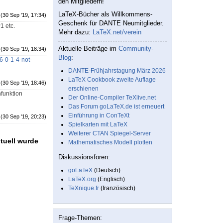
den Mitgliedern!
LaTeX-Bücher als Willkommens-
(30 Sep '19, 17:34)
Geschenk für DANTE Neumitglieder.
1 etc.
Mehr dazu:
LaTeX.net/verein
Aktuelle Beiträge im
Community-
(30 Sep '19, 18:34)
Blog
:
-0-1-4-not-
DANTE-Frühjahrstagung März 2026
LaTeX Cookbook zweite Auflage
(30 Sep '19, 18:46)
erschienen
hfunktion
Der Online-Compiler TeXlive.net
Das Forum goLaTeX.de ist erneuert
Einführung in ConTeXt
(30 Sep '19, 20:23)
Spielkarten mit LaTeX
Weiterer CTAN Spiegel-Server
tuell wurde
Mathematisches Modell plotten
Diskussionsforen:
goLaTeX
(Deutsch)
LaTeX.org
(Englisch)
TeXnique.fr
(französisch)
Frage-Themen: