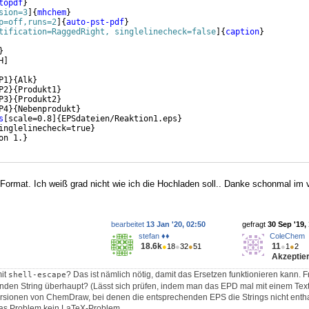
topdf
}
sion=3
]
{
mhchem
}
p=off,runs=2
]
{
auto-pst-pdf
}
tification=RaggedRight, singlelinecheck=false
]
{
caption
}
}
H
]
P1
}
{
Alk
}
P2
}
{
Produkt1
}
P3
}
{
Produkt2
}
P4
}
{
Nebenprodukt
}
s
[
scale=0.8
]
{
EPSdateien/Reaktion1.eps
}
inglelinecheck=true
}
on 1.
}
s-Format. Ich weiß grad nicht wie ich die Hochladen soll.. Danke schonmal im 
bearbeitet
13 Jan '20, 02:50
gefragt
30 Sep '19,
stefan ♦♦
ColeChem
18.6k
11
●
18
●
32
●
51
●
1
●
2
Akzeptier
mit
? Das ist nämlich nötig, damit das Ersetzen funktionieren kann. F
shell-escape
den String überhaupt? (Lässt sich prüfen, indem man das EPD mal mit einem Texte
ersionen von ChemDraw, bei denen die entsprechenden EPS die Strings nicht entha
as Problem kein LaTeX-Problem.