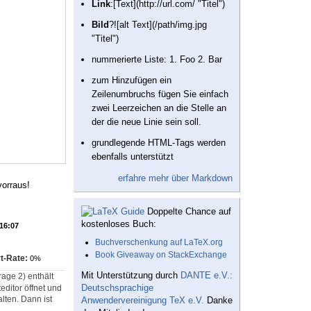
Link
:[Text](http://url.com/ "Titel")
Bild
?![alt Text](/path/img.jpg
"Titel")
nummerierte Liste: 1. Foo 2. Bar
zum Hinzufügen ein
Zeilenumbruchs fügen Sie einfach
zwei Leerzeichen an die Stelle an
der die neue Linie sein soll.
grundlegende HTML-Tags werden
ebenfalls unterstützt
erfahre mehr über Markdown
vorraus!
Doppelte Chance auf
kostenloses Buch:
 16:07
Buchverschenkung auf LaTeX.org
Book Giveaway on StackExchange
t-Rate:
0%
Mit Unterstützung durch
DANTE e.V.:
rage 2) enthält
Deutschsprachige
ditor öffnet und
lten. Dann ist
Anwendervereinigung TeX e.V.
Danke