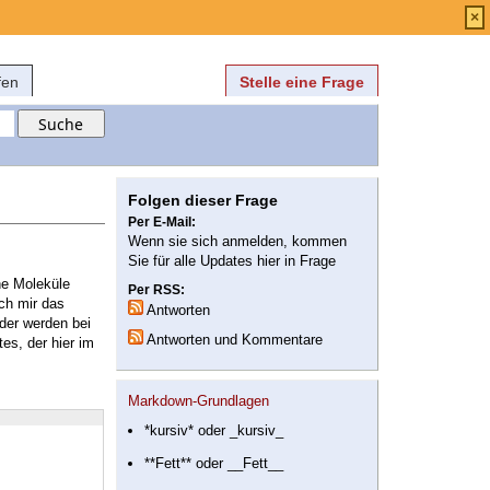
Anmelden
über
FAQ
×
fen
Stelle eine Frage
Folgen dieser Frage
Per E-Mail:
Wenn sie sich anmelden, kommen
Sie für alle Updates hier in Frage
ne Moleküle
Per RSS:
ch mir das
Antworten
ider werden bei
Antworten und Kommentare
es, der hier im
Markdown-Grundlagen
*kursiv* oder _kursiv_
**Fett** oder __Fett__