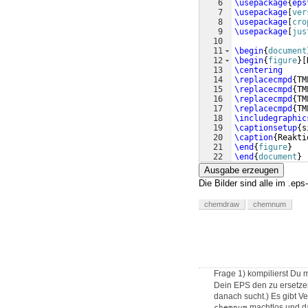
6
\usepackage
{
eps
7
\usepackage
[
ver
8
\usepackage
[
cro
9
\usepackage
[
jus
10
11
\begin
{
document
12
\begin
{
figure
}
[
13
\centering
14
\replacecmpd
{
TM
15
\replacecmpd
{
TM
16
\replacecmpd
{
TM
17
\replacecmpd
{
TM
18
\includegraphic
19
\captionsetup
{
s
20
\caption
{
Reakti
21
\end
{
figure
}
22
\end
{
document
}
Ausgabe erzeugen
Die Bilder sind alle im .ep
chemdraw
chemnum
Frage 1) kompilierst Du 
Dein EPS den zu ersetzen
danach sucht.) Es gibt V
machtlos und d
chemnum