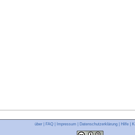
über
|
FAQ
|
Impressum
|
Datenschutzerklärung
|
Hilfe
|
K