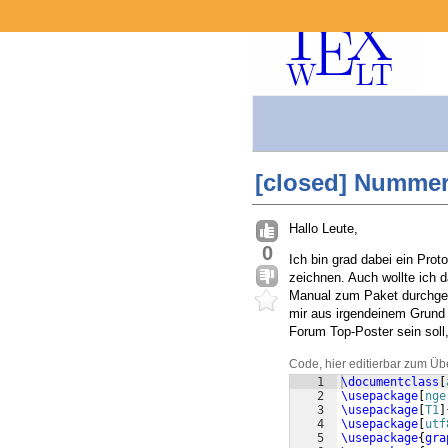
[closed] Numme
Hallo Leute,
0
Ich bin grad dabei ein Pro
zeichnen. Auch wollte ich
Manual zum Paket durchgele
mir aus irgendeinem Grund d
Forum Top-Poster sein soll,
Code, hier editierbar zum Üb
1
\documentclass
[
2
\usepackage
[
nge
3
\usepackage
[
T1
]
4
\usepackage
[
utf
5
\usepackage
{
gra