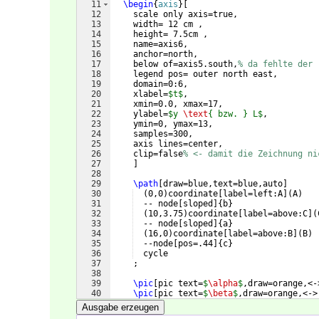
11
\begin
{
axis
}
[
12
    scale only axis=true,
13
    width= 12 cm ,
14
    height= 7.5cm , 
15
    name=axis6,
16
    anchor=north,
17
    below of=axis5.south,
% da fehlte der 
18
    legend pos= outer north east,
19
    domain=0:6,
20
    xlabel=
$t$
,
21
    xmin=0.0, xmax=17,
22
    ylabel=
$y 
\text
{ bzw. } L$
,
23
    ymin=0, ymax=13,
24
    samples=300,
25
    axis lines=center,
26
    clip=false
% <- damit die Zeichnung ni
27
]
28
29
\path
[
draw=blue,text=blue,auto
]
30
(
0,0
)
coordinate
[
label=left:A
]
(
A
)
31
  -- node
[
sloped
]
{
b
}
32
(
10,3.75
)
coordinate
[
label=above:C
]
(
33
  -- node
[
sloped
]
{
a
}
34
(
16,0
)
coordinate
[
label=above:B
]
(
B
)
35
  --node
[
pos=.44
]
{
c
}
36
  cycle
37
    ;
38
39
\pic
[
pic text=
$
\alpha
$
,draw=orange,<-
40
\pic
[
pic text=
$
\beta
$
,draw=orange,<->
41
\pic
[
pic text=
$
\gamma
$
,draw=orange,<-
Ausgabe erzeugen