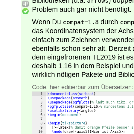
Bibliotheken (u.a.
) doppel
arrows
Problem auch gar nicht benötigt.
Wenn Du
durch
compat=1.8
com
das Koordinatensystem der Achs
einfach zum Zeichnen verwenden. 
ebenfalls schon sehr alt. Derzeit
dem eingefrorenen TL2019 ist es
deshalb 1.16 in dem Beispiel und 
wirklich nötigen Pakete und Bibli
Code, hier editierbar zum Übersetzen:
1
\documentclass
{
scrbook
}
2
\usepackage
{
amsmath
}
3
\usepackage
{
pgfplots
}
% lädt auch tikz, gr
4
\pgfplotsset
{
compat=1.16
}
% mindestens 1.1
5
\usetikzlibrary
{
angles
}
6
\begin
{
document
}
7
8
\begin
{
tikzpicture
}
9
[
>=latex
]
% damit orange Pfeile besser s
10
\node
[
draw
]
(
axis5
)
{
Hier ist Axis5
}
;