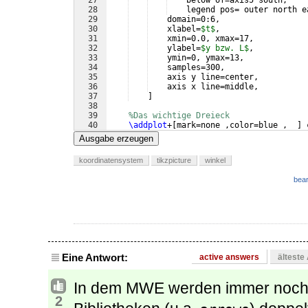
27
    below of=axis5 south,
28
    legend pos= outer north e
29
    domain=0:6,
30
    xlabel=
$t$
,
31
    xmin=0.0, xmax=17,
32
    ylabel=
$y bzw. L$
,
33
    ymin=0, ymax=13,
34
    samples=300,
35
    axis y line=center,
36
    axis x line=middle,
37
]
38
39
%Das wichtige Dreieck
40
\addplot
+
[
mark=none ,color=blue ,  
]
 
41
\addplot
+
[
mark=none ,color=blue ,  
]
 
Ausgabe erzeugen
koordinatensystem
tikzpicture
winkel
bear
Eine Antwort:
active answers
älteste
In dem MWE werden immer noch 
2