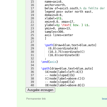
15
    name=axis6,
16
    anchor=north,
17
    below of=axis5.south,
% da fehlte der 
18
    legend pos= outer north east,
19
    domain=0:6,
20
    xlabel=
$t$
,
21
    xmin=0.0, xmax=17,
22
    ylabel=
$y 
\text
{ bzw. } L$
,
23
    ymin=0, ymax=13,
24
    samples=300,
25
    axis lines=center
26
]
27
28
\path
[
draw=blue,text=blue,auto
]
29
(
0,0
)
coordinate
(
A
)
30
(
10,3.75
)
coordinate
(
C
)
31
(
16,0
)
coordinate
(
B
)
32
    ;
33
\end
{
axis
}
34
35
\path
[
draw=blue,text=blue,auto
]
36
(
A
)
node
[
label=left:A
]
{
}
37
    -- node
[
sloped
]
{
b
}
38
(
C
)
node
[
label=above:C
]
{
}
39
    -- node
[
sloped
]
{
a
}
40
(
B
)
node
[
label=above:B
]
{
}
41
    --node
[
pos=.44
]
{
c
}
Ausgabe erzeugen
Permanenter link
bear