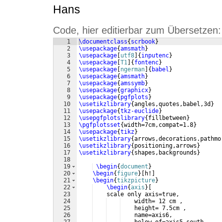
Hans
Code, hier editierbar zum Übersetzen:
1
\documentclass
{
scrbook
}
2
\usepackage
{
amsmath
}
3
\usepackage
[
utf8
]
{
inputenc
}
4
\usepackage
[
T1
]
{
fontenc
}
5
\usepackage
[
ngerman
]
{
babel
}
6
\usepackage
{
amsmath
}
7
\usepackage
{
amssymb
}
8
\usepackage
{
graphicx
}
9
\usepackage
{
pgfplots
}
10
\usetikzlibrary
{
angles,quotes,babel,3d
}
11
\usepackage
{
tkz-euclide
}
12
\usepgfplotslibrary
{
fillbetween
}
13
\pgfplotsset
{
width=7cm,compat=1.8
}
14
\usepackage
{
tikz
}
15
\usetikzlibrary
{
arrows,decorations.pathmo
16
\usetikzlibrary
{
positioning,arrows
}
17
\usetikzlibrary
{
shapes,backgrounds
}
18
19
\begin
{
document
}
20
\begin
{
figure
}
[
h!
]
21
\begin
{
tikzpicture
}
22
\begin
{
axis
}
[
23
    scale only axis=true,
24
    width= 12 cm ,
25
    height= 7.5cm , 
26
    name=axis6,