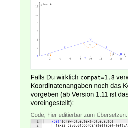
Falls Du wirklich
verw
compat=1.8
Koordinatenangaben noch das K
vorgeben (ab Version 1.11 ist da
voreingestellt):
Code, hier editierbar zum Übersetzen:
1
\path
[
draw=blue,text=blue,auto
]
2
(
axis cs:0,0
)
coordinate
[
label=left:A