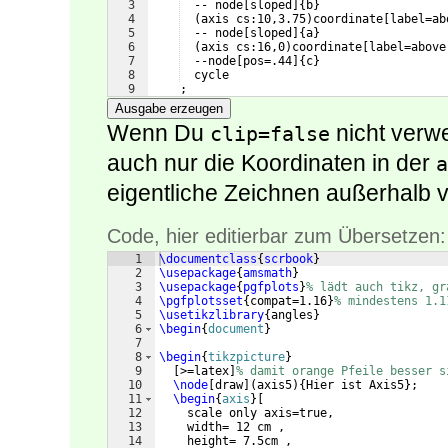
3
  -- node
[
sloped
]
{
b
}
4
(
axis cs:10,3.75
)
coordinate
[
label=ab
5
  -- node
[
sloped
]
{
a
}
6
(
axis cs:16,0
)
coordinate
[
label=above
7
  --node
[
pos=.44
]
{
c
}
8
  cycle
9
    ;
Ausgabe erzeugen
Wenn Du
nicht verw
clip=false
auch nur die Koordinaten in der
a
eigentliche Zeichnen außerhalb 
Code, hier editierbar zum Übersetzen:
1
\documentclass
{
scrbook
}
2
\usepackage
{
amsmath
}
3
\usepackage
{
pgfplots
}
% lädt auch tikz, gr
4
\pgfplotsset
{
compat=1.16
}
% mindestens 1.1
5
\usetikzlibrary
{
angles
}
6
\begin
{
document
}
7
8
\begin
{
tikzpicture
}
9
[
>=latex
]
% damit orange Pfeile besser s
10
\node
[
draw
]
(
axis5
)
{
Hier ist Axis5
}
;
11
\begin
{
axis
}
[
12
    scale only axis=true,
13
    width= 12 cm ,
14
    height= 7.5cm , 