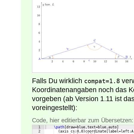
Falls Du wirklich
verw
compat=1.8
Koordinatenangaben noch das K
vorgeben (ab Version 1.11 ist da
voreingestellt):
Code, hier editierbar zum Übersetzen:
1
\path
[
draw=blue,text=blue,auto
]
2
(
axis cs:0,0
)
coordinate
[
label=left:A