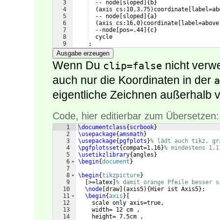
3
  -- node
[
sloped
]
{
b
}
4
(
axis cs:10,3.75
)
coordinate
[
label=ab
5
  -- node
[
sloped
]
{
a
}
6
(
axis cs:16,0
)
coordinate
[
label=above
7
  --node
[
pos=.44
]
{
c
}
8
  cycle
9
    ;
Ausgabe erzeugen
Wenn Du
nicht verw
clip=false
auch nur die Koordinaten in der
a
eigentliche Zeichnen außerhalb 
Code, hier editierbar zum Übersetzen:
1
\documentclass
{
scrbook
}
2
\usepackage
{
amsmath
}
3
\usepackage
{
pgfplots
}
% lädt auch tikz, gr
4
\pgfplotsset
{
compat=1.16
}
% mindestens 1.1
5
\usetikzlibrary
{
angles
}
6
\begin
{
document
}
7
8
\begin
{
tikzpicture
}
9
[
>=latex
]
% damit orange Pfeile besser s
10
\node
[
draw
]
(
axis5
)
{
Hier ist Axis5
}
;
11
\begin
{
axis
}
[
12
    scale only axis=true,
13
    width= 12 cm ,
14
    height= 7.5cm , 