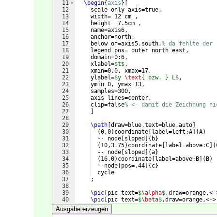
11
\begin
{
axis
}
[
12
    scale only axis=true,
13
    width= 12 cm ,
14
    height= 7.5cm , 
15
    name=axis6,
16
    anchor=north,
17
    below of=axis5.south,
% da fehlte der 
18
    legend pos= outer north east,
19
    domain=0:6,
20
    xlabel=
$t$
,
21
    xmin=0.0, xmax=17,
22
    ylabel=
$y 
\text
{ bzw. } L$
,
23
    ymin=0, ymax=13,
24
    samples=300,
25
    axis lines=center,
26
    clip=false
% <- damit die Zeichnung ni
27
]
28
29
\path
[
draw=blue,text=blue,auto
]
30
(
0,0
)
coordinate
[
label=left:A
]
(
A
)
31
  -- node
[
sloped
]
{
b
}
32
(
10,3.75
)
coordinate
[
label=above:C
]
(
33
  -- node
[
sloped
]
{
a
}
34
(
16,0
)
coordinate
[
label=above:B
]
(
B
)
35
  --node
[
pos=.44
]
{
c
}
36
  cycle
37
    ;
38
39
\pic
[
pic text=
$
\alpha
$
,draw=orange,<-
40
\pic
[
pic text=
$
\beta
$
,draw=orange,<->
41
\pic
[
pic text=
$
\gamma
$
,draw=orange,<-
Ausgabe erzeugen