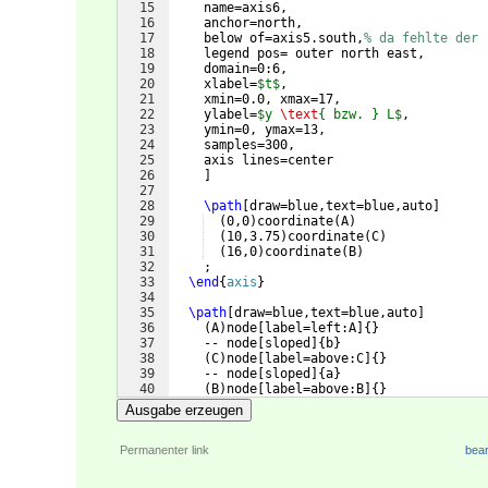
15
    name=axis6,
16
    anchor=north,
17
    below of=axis5.south,
% da fehlte der 
18
    legend pos= outer north east,
19
    domain=0:6,
20
    xlabel=
$t$
,
21
    xmin=0.0, xmax=17,
22
    ylabel=
$y 
\text
{ bzw. } L$
,
23
    ymin=0, ymax=13,
24
    samples=300,
25
    axis lines=center
26
]
27
28
\path
[
draw=blue,text=blue,auto
]
29
(
0,0
)
coordinate
(
A
)
30
(
10,3.75
)
coordinate
(
C
)
31
(
16,0
)
coordinate
(
B
)
32
    ;
33
\end
{
axis
}
34
35
\path
[
draw=blue,text=blue,auto
]
36
(
A
)
node
[
label=left:A
]
{
}
37
    -- node
[
sloped
]
{
b
}
38
(
C
)
node
[
label=above:C
]
{
}
39
    -- node
[
sloped
]
{
a
}
40
(
B
)
node
[
label=above:B
]
{
}
41
    --node
[
pos=.44
]
{
c
}
Ausgabe erzeugen
Permanenter link
bear