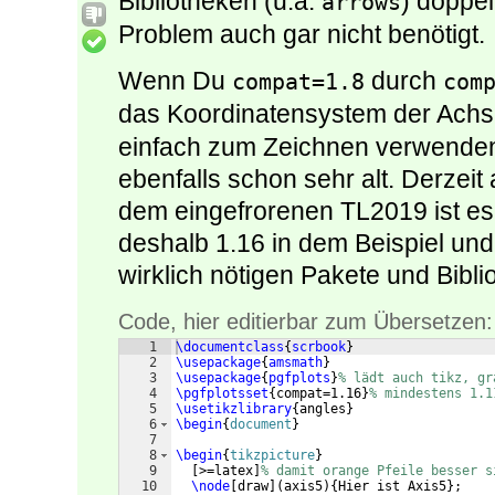
Bibliotheken (u.a.
) doppel
arrows
Problem auch gar nicht benötigt.
Wenn Du
durch
compat=1.8
com
das Koordinatensystem der Achs
einfach zum Zeichnen verwenden. 
ebenfalls schon sehr alt. Derzeit
dem eingefrorenen TL2019 ist es
deshalb 1.16 in dem Beispiel und 
wirklich nötigen Pakete und Bibli
Code, hier editierbar zum Übersetzen:
1
\documentclass
{
scrbook
}
2
\usepackage
{
amsmath
}
3
\usepackage
{
pgfplots
}
% lädt auch tikz, gr
4
\pgfplotsset
{
compat=1.16
}
% mindestens 1.1
5
\usetikzlibrary
{
angles
}
6
\begin
{
document
}
7
8
\begin
{
tikzpicture
}
9
[
>=latex
]
% damit orange Pfeile besser s
10
\node
[
draw
]
(
axis5
)
{
Hier ist Axis5
}
;