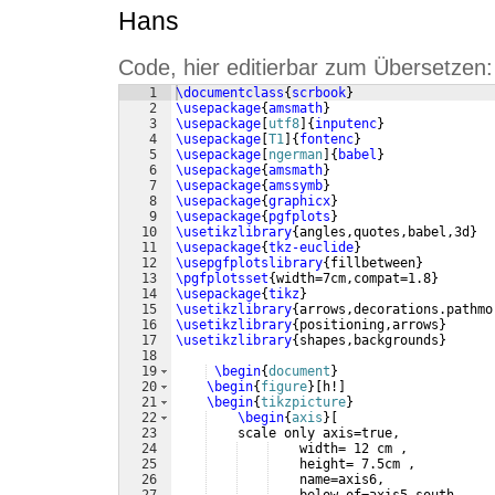
Hans
Code, hier editierbar zum Übersetzen:
1
\documentclass
{
scrbook
}
2
\usepackage
{
amsmath
}
3
\usepackage
[
utf8
]
{
inputenc
}
4
\usepackage
[
T1
]
{
fontenc
}
5
\usepackage
[
ngerman
]
{
babel
}
6
\usepackage
{
amsmath
}
7
\usepackage
{
amssymb
}
8
\usepackage
{
graphicx
}
9
\usepackage
{
pgfplots
}
10
\usetikzlibrary
{
angles,quotes,babel,3d
}
11
\usepackage
{
tkz-euclide
}
12
\usepgfplotslibrary
{
fillbetween
}
13
\pgfplotsset
{
width=7cm,compat=1.8
}
14
\usepackage
{
tikz
}
15
\usetikzlibrary
{
arrows,decorations.pathmo
16
\usetikzlibrary
{
positioning,arrows
}
17
\usetikzlibrary
{
shapes,backgrounds
}
18
19
\begin
{
document
}
20
\begin
{
figure
}
[
h!
]
21
\begin
{
tikzpicture
}
22
\begin
{
axis
}
[
23
    scale only axis=true,
24
    width= 12 cm ,
25
    height= 7.5cm , 
26
    name=axis6,