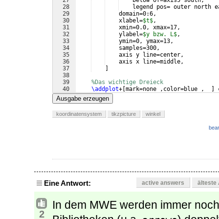
27
    below of=axis5 south,
28
    legend pos= outer north e
29
    domain=0:6,
30
    xlabel=
$t$
,
31
    xmin=0.0, xmax=17,
32
    ylabel=
$y bzw. L$
,
33
    ymin=0, ymax=13,
34
    samples=300,
35
    axis y line=center,
36
    axis x line=middle,
37
]
38
39
%Das wichtige Dreieck
40
\addplot
+
[
mark=none ,color=blue ,  
]
 
41
\addplot
+
[
mark=none ,color=blue ,  
]
 
Ausgabe erzeugen
koordinatensystem
tikzpicture
winkel
bear
Eine Antwort:
active answers
älteste
In dem MWE werden immer noch 
2