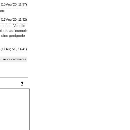
(15 Aug '20, 11:37)
sen.
(17 Aug '20, 11:32)
inerlei Vorteile
bt, die auf memoir
d eine geeignete
(17 Aug '20, 14:41)
 6 more comments