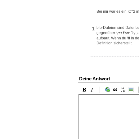
Bei mir war es ein IC^2 i
bib-Dateien sind Datenba
1
gegenüber
, 
\ttfamily
aufbaut. Wenn du \tt in d
Definition sicherstellt.
Deine Antwort