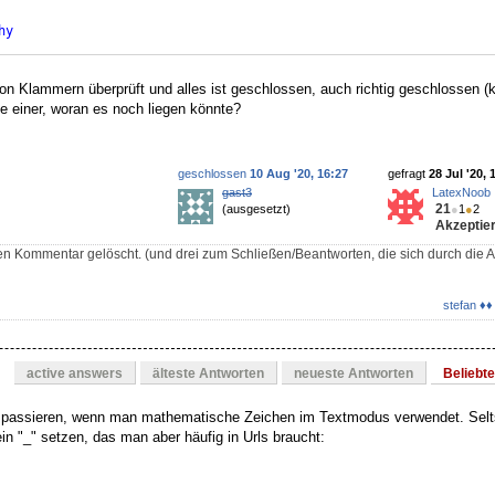
hy
von Klammern überprüft und alles ist geschlossen, auch richtig geschlossen (
 einer, woran es noch liegen könnte?
geschlossen
10 Aug '20, 16:27
gefragt
28 Jul '20, 
gast3
LatexNoob
21
(ausgesetzt)
●
1
●
2
Akzeptier
n Kommentar gelöscht. (und drei zum Schließen/Beantworten, die sich durch die An
stefan ♦♦
active answers
älteste Antworten
neueste Antworten
Beliebt
er passieren, wenn man mathematische Zeichen im Textmodus verwendet. Sel
n "_" setzen, das man aber häufig in Urls braucht: