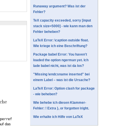
Runaway argument? Was ist der
Fehler?
TeX capacity exceeded, sorry [input
stack size=5000] - wie kann man den
Fehler beheben?
LaTeX Error: \caption outside float.
Wie kriege ich eine Beschriftung?
Package babel Error: You haven't
loaded the option ngerman yet. Ich
lade babel nicht, was ist da los?
"Missing \endcsname inserted" bei
einem Label – was ist die Ursache?
LaTeX Error: Option clash for package
- wie beheben?
Wie behebe ich diesen Klammer-
Fehler: ! Extra }, or forgotten \right.
Wie erhalte ich Hilfe von LaTeX
perref
auf das