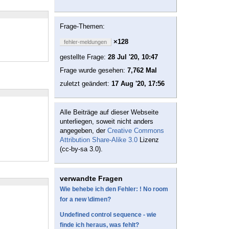
Frage-Themen:
×128
fehler-meldungen
gestellte Frage:
28 Jul '20, 10:47
Frage wurde gesehen:
7,762 Mal
zuletzt geändert:
17 Aug '20, 17:56
Alle Beiträge auf dieser Webseite
unterliegen, soweit nicht anders
angegeben, der
Creative Commons
Attribution Share-Alike 3.0
Lizenz
(cc-by-sa 3.0).
verwandte Fragen
Wie behebe ich den Fehler: ! No room
for a new \dimen?
Undefined control sequence - wie
finde ich heraus, was fehlt?