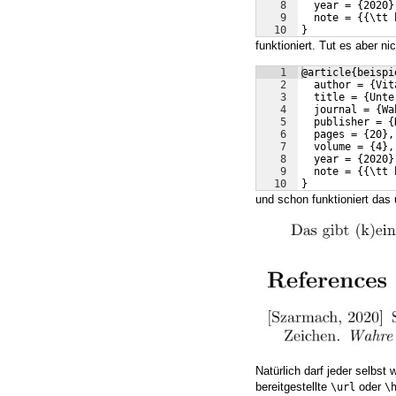
8
  year = {2020}
9
  note = {{\tt 
10
}
funktioniert. Tut es aber 
1
@article{beispi
2
  author = {Vit
3
  title = {Unte
4
  journal = {Wa
5
  publisher = {
6
  pages = {20},
7
  volume = {4},
8
  year = {2020}
9
  note = {{\tt 
10
}
und schon funktioniert da
Natürlich darf jeder selbs
bereitgestellte
oder
\url
\