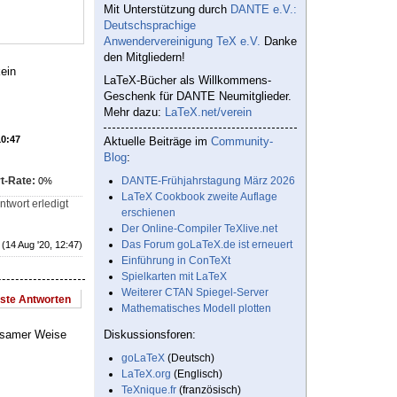
Mit Unterstützung durch
DANTE e.V.:
Deutschsprachige
Anwendervereinigung TeX e.V.
Danke
den Mitgliedern!
kein
LaTeX-Bücher als Willkommens-
Geschenk für DANTE Neumitglieder.
Mehr dazu:
LaTeX.net/verein
10:47
Aktuelle Beiträge im
Community-
Blog
:
t-Rate:
DANTE-Frühjahrstagung März 2026
0%
LaTeX Cookbook zweite Auflage
twort erledigt
erschienen
Der Online-Compiler TeXlive.net
Das Forum goLaTeX.de ist erneuert
(14 Aug '20, 12:47)
Einführung in ConTeXt
Spielkarten mit LaTeX
Weiterer CTAN Spiegel-Server
este Antworten
Mathematisches Modell plotten
tsamer Weise
Diskussionsforen:
goLaTeX
(Deutsch)
LaTeX.org
(Englisch)
TeXnique.fr
(französisch)