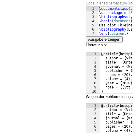
Code, hier editierbar zum Üb
1
\documentclass
{
a
2
\usepackage
[
utf8
3
\bibliographysty
4
\begin
{
document
}
5
Das gibt 
(
k
)
eine
6
\bibliography
{
Li
7
\end
{
document
}
Ausgabe erzeugen
Literatur.bib:
1
@article{beispi
2
  author = {Vit
3
  title = {Unte
4
  journal = {Wa
5
  publisher = {
6
  pages = {20},
7
  volume = {4},
8
  year = {2020}
9
  note = {{\tt 
10
}
Wegen der Fehlermeldung wü
1
@article{beispi
2
  author = {Vit
3
  title = {Unte
4
  journal = {Wa
5
  publisher = {
6
  pages = {20},
7
  volume = {4},