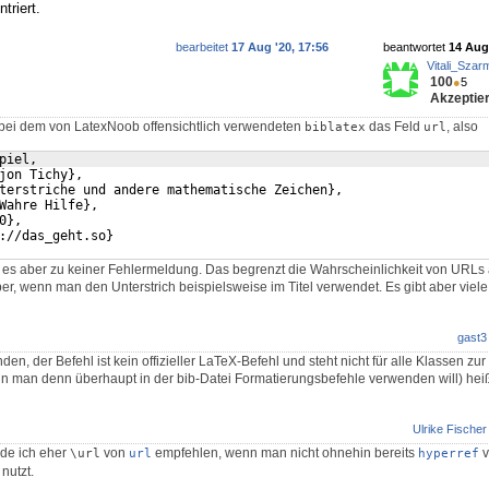
triert.
bearbeitet
17 Aug '20, 17:56
beantwortet
14 Aug 
Vitali_Sza
100
●
5
Akzeptier
 bei dem von LatexNoob offensichtlich verwendeten
das Feld
, also
biblatex
url
piel,
jon Tichy},
terstriche und andere mathematische Zeichen},
Wahre Hilfe},
0},
://das_geht.so}
s aber zu keiner Fehlermeldung. Das begrenzt die Wahrscheinlichkeit von URLs 
er, wenn man den Unterstrich beispielsweise im Titel verwendet. Es gibt aber viele
gast3
nden, der Befehl ist kein offizieller LaTeX-Befehl und steht nicht für alle Klassen zu
nn man denn überhaupt in der bib-Datei Formatierungsbefehle verwenden will) heißt
Ulrike Fischer
de ich eher
von
empfehlen, wenn man nicht ohnehin bereits
v
\url
url
hyperref
nutzt.