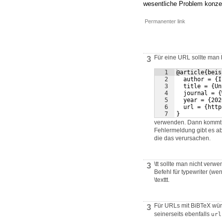
wesentliche Problem konzen
Permanenter link
Für eine URL sollte man
3
1
@article{beis
2
  author = {I
3
  title = {Un
4
  journal = {
5
  year = {202
6
  url = {http
7
}
verwenden. Dann kommt e
Fehlermeldung gibt es ab
die das verursachen.
\tt sollte man nicht verwe
3
Befehl für typewriter (we
\texttt.
Für URLs mit BiBTeX wür
3
seinerseits ebenfalls
url