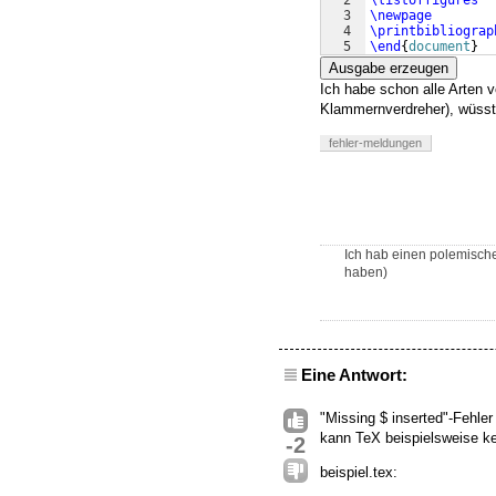
2
\listoffigures
3
\newpage
4
\printbibliograp
5
\end
{
document
}
Ausgabe erzeugen
Ich habe schon alle Arten 
Klammernverdreher), wüsste
fehler-meldungen
Ich hab einen polemische
haben)
Eine Antwort:
"Missing $ inserted"-Fehl
kann TeX beispielsweise kei
-2
beispiel.tex: