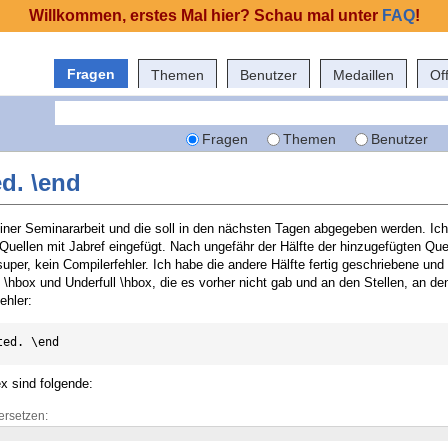
Willkommen, erstes Mal hier? Schau mal unter
FAQ
!
Fragen
Themen
Benutzer
Medaillen
Of
Fragen
Themen
Benutzer
ed. \end
einer Seminararbeit und die soll in den nächsten Tagen abgegeben werden. Ich
 Quellen mit Jabref eingefügt. Nach ungefähr der Hälfte der hinzugefügten Que
s super, kein Compilerfehler. Ich habe die andere Hälfte fertig geschriebene 
l \hbox und Underfull \hbox, die es vorher nicht gab und an den Stellen, an de
ehler:
ted. \end
ex sind folgende:
ersetzen: