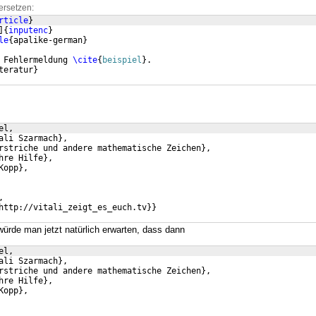
ersetzen:
rticle
}
]
{
inputenc
}
le
{
apalike-german
}
 Fehlermeldung 
\cite
{
beispiel
}
.
teratur
}
el,
ali Szarmach},
rstriche und andere mathematische Zeichen},
hre Hilfe},
Kopp},
,
http://vitali_zeigt_es_euch.tv}}
rde man jetzt natürlich erwarten, dass dann
el,
ali Szarmach},
rstriche und andere mathematische Zeichen},
hre Hilfe},
Kopp},