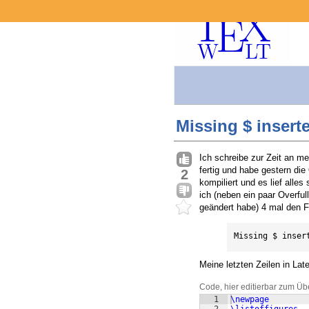
Missing $ insert
Ich schreibe zur Zeit an m
fertig und habe gestern die
2
kompiliert und es lief alle
ich (neben ein paar Overful
geändert habe) 4 mal den F
Missing $ inser
Meine letzten Zeilen in Lat
Code, hier editierbar zum Üb
1
\newpage