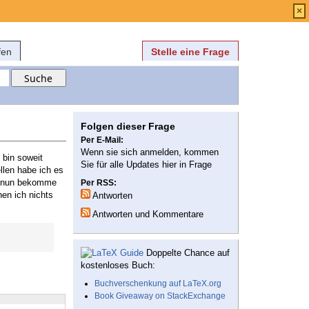
Anmelden
über
FAQ
×
fen
Stelle eine Frage
Folgen dieser Frage
Per E-Mail:
Wenn sie sich anmelden, kommen
 bin soweit
Sie für alle Updates hier in Frage
llen habe ich es
und nun bekomme
Per RSS:
nen ich nichts
Antworten
Antworten und Kommentare
Doppelte Chance auf
kostenloses Buch:
Buchverschenkung auf LaTeX.org
Book Giveaway on StackExchange