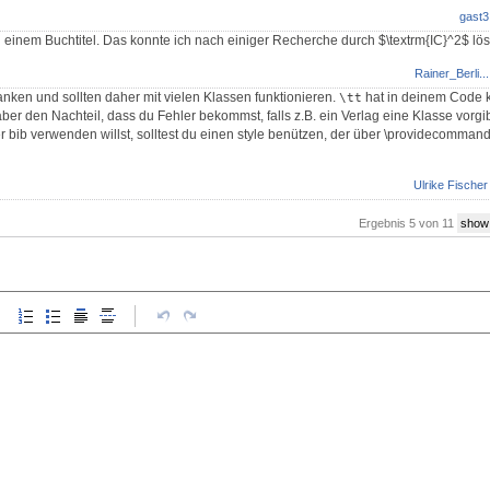
gast3
n einem Buchtitel. Das konnte ich nach einiger Recherche durch $\textrm{IC}^2$ lö
Rainer_Berli...
nken und sollten daher mit vielen Klassen funktionieren.
hat in deinem Code ke
\tt
aber den Nachteil, dass du Fehler bekommst, falls z.B. ein Verlag eine Klasse vorgi
er bib verwenden willst, solltest du einen style benützen, der über \providecomman
Ulrike Fischer
Ergebnis 5 von 11
show