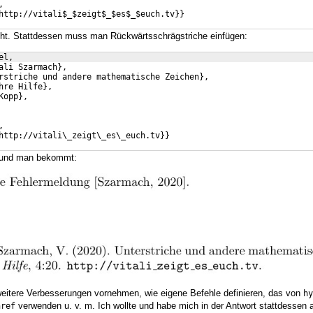
,
http://vitali$_$zeigt$_$es$_$euch.tv}}
nicht. Stattdessen muss man Rückwärtsschrägstriche einfügen:
el,
ali Szarmach},
rstriche und andere mathematische Zeichen},
hre Hilfe},
Kopp},
,
http://vitali\_zeigt\_es\_euch.tv}}
s und man bekommt:
t weitere Verbesserungen vornehmen, wie eigene Befehle definieren, das von
hy
verwenden u. v. m. Ich wollte und habe mich in der Antwort stattdessen 
href