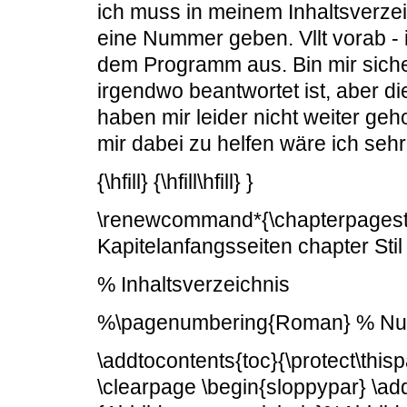
ich muss in meinem Inhaltsverze
eine Nummer geben. Vllt vorab - 
dem Programm aus. Bin mir sich
irgendwo beantwortet ist, aber di
haben mir leider nicht weiter ge
mir dabei zu helfen wäre ich seh
{\hfill} {\hfill\hfill} }
\renewcommand*{\chapterpagest
Kapitelanfangsseiten chapter Sti
% Inhaltsverzeichnis
%\pagenumbering{Roman} % Numm
\addtocontents{toc}{\protect\this
\clearpage \begin{sloppypar} \ad