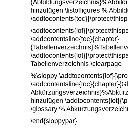
{Abbildungsverzeichnis}%Abbildu
hinzufügen \listoffigures % Abbi
\addtocontents{toc}{\protect\this
\addtocontents{lof}{\protect\thisp
\addcontentsline{toc}{chapter}
{Tabellenverzeichnis}%Tabellenv
\addtocontents{lot}{\protect\thisp
Tabellenverzeichnis \clearpage
%\sloppy \addtocontents{lof}{\pro
\addcontentsline{toc}{chapter}{G
Abkürzungsverzeichnis}%Abkurzu
hinzufügen \addtocontents{lot}{\p
\glossary % Abkurzungsverzeich
\end{sloppypar}