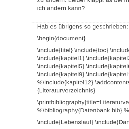
ich ändern kann?
Hab es übrigens so geschrieben:
\begin{document}
\include{titel} \include{toc} \inc
\include{kapitel1} \include{kapitel
\include{kapitel5} \include{kapitel
\include{kapitel9} \include{kapitel
%\include{kapitel12} \addcontents
{Literaturverzeichnis}
\printbibliography[title=Literaturv
%\bibliography{Datenbank.bib} %\
\include{Lebenslauf} \include{D