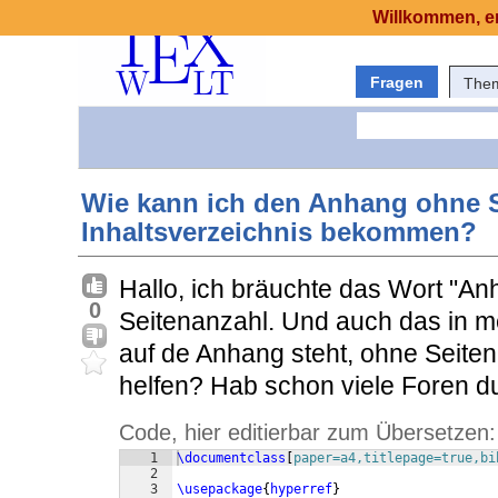
Willkommen, er
Fragen
The
Wie kann ich den Anhang ohne S
Inhaltsverzeichnis bekommen?
Hallo, ich bräuchte das Wort "An
0
Seitenanzahl. Und auch das in 
auf de Anhang steht, ohne Seiten
helfen? Hab schon viele Foren du
Code, hier editierbar zum Übersetzen:
1
\documentclass
[
paper=a4,titlepage=true,bi
2
3
\usepackage
{
hyperref
}