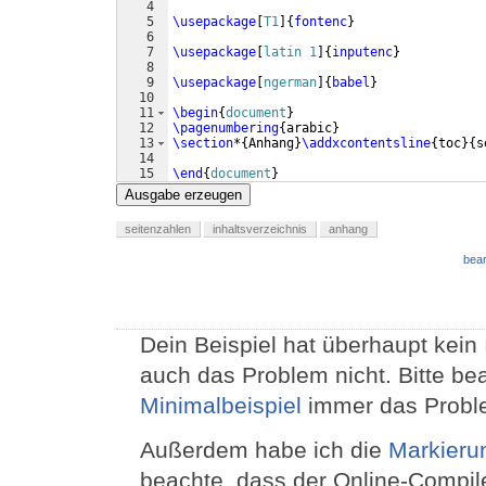
4
5
\usepackage
[
T1
]
{
fontenc
}
6
7
\usepackage
[
latin 1
]
{
inputenc
}
8
9
\usepackage
[
ngerman
]
{
babel
}
10
11
\begin
{
document
}
12
\pagenumbering
{
arabic
}
13
\section
*
{
Anhang
}
\addxcontentsline
{
toc
}
{
s
14
15
\end
{
document
}
Ausgabe erzeugen
seitenzahlen
inhaltsverzeichnis
anhang
bear
Dein Beispiel hat überhaupt kein 
auch das Problem nicht. Bitte be
Minimalbeispiel
immer das Proble
Außerdem habe ich die
Markieru
beachte, dass der Online-Compile