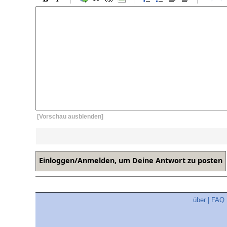
[Vorschau ausblenden]
über
|
FAQ