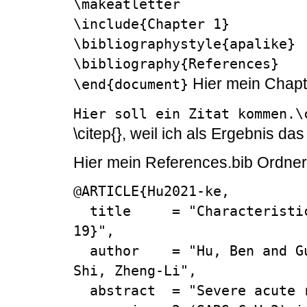
\makeatletter

\include{Chapter 1}

\bibliographystyle{apalike}

\bibliography{References}

Hier mein Chapte
\end{document}
Hier soll ein Zitat kommen.\
\citep{}, weil ich als Ergebnis das
Hier mein References.bib Ordner
@ARTICLE{Hu2021-ke,

  title     = "Characteristics of {SARS-CoV-2} and {COVID-
19}",

  author    = "Hu, Ben and Guo, Hua and Zhou, Peng and 
Shi, Zheng-Li",

  abstract  = "Severe acute respiratory syndrome 