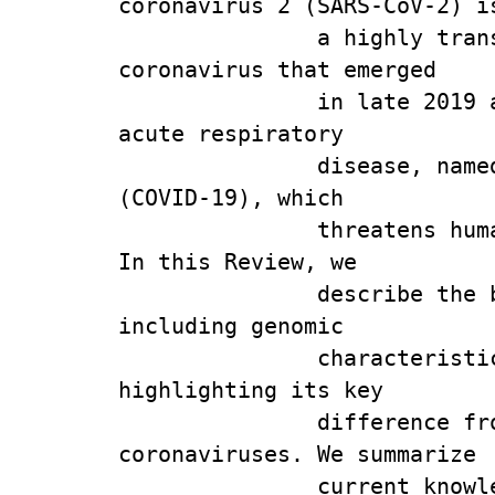
coronavirus 2 (SARS-CoV-2) is
               a highly transmissible and pathogenic 
coronavirus that emerged

               in late 2019 and has caused a pandemic of 
acute respiratory

               disease, named 'coronavirus disease 2019' 
(COVID-19), which

               threatens human health and public safety. 
In this Review, we

               describe the basic virology of SARS-CoV-2, 
including genomic

               characteristics and receptor use, 
highlighting its key

               difference from previously known 
coronaviruses. We summarize

               current knowledge of clinical, 