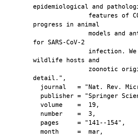
epidemiological and pathologi
               features of COVID-19, as well as recent 
progress in animal

               models and antiviral treatment approaches 
for SARS-CoV-2

               infection. We also discuss the potential 
wildlife hosts and

               zoonotic origin of this emerging virus in 
detail.",

  journal   = "Nat. Rev. Microbiol.",

  publisher = "Springer Science and Business Media LLC",

  volume    =  19,

  number    =  3,

  pages     = "141--154",

  month     =  mar,
