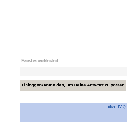
[Vorschau ausblenden]
über
|
FAQ