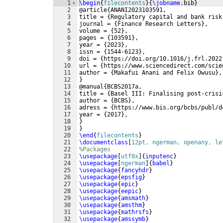
1
\begin
{
filecontents
}
{
\jobname
.bib
}
2
@article
{
ANANI2023103591,
3
title = 
{
Regulatory capital and bank risk
4
journal = 
{
Finance Research Letters
}
,
5
volume = 
{
52
}
,
6
pages = 
{
103591
}
,
7
year = 
{
2023
}
,
8
issn = 
{
1544-6123
}
,
9
doi = 
{
https://doi.org/10.1016/j.frl.2022
10
url = 
{
https://www.sciencedirect.com/scie
11
author = 
{
Makafui Anani and Felix Owusu
}
,
12
}
13
@manual
{
BCBS2017a,
14
title = 
{
Basel III: Finalising post-crisi
15
author = 
{
BCBS
}
,
16
adress = 
{
https://www.bis.org/bcbs/publ/d
17
year = 
{
2017
}
,
18
}
19
}
20
\end
{
filecontents
}
21
\documentclass
[
12pt, ngerman, openany, le
22
%Packages
23
\usepackage
[
utf8x
]
{
inputenc
}
24
\usepackage
[
ngerman
]
{
babel
}
25
\usepackage
{
fancyhdr
}
26
\usepackage
{
epsfig
}
27
\usepackage
{
epic
}
28
\usepackage
{
eepic
}
29
\usepackage
{
amsmath
}
30
\usepackage
{
amsthm
}
31
\usepackage
{
mathrsfs
}
32
\usepackage
{
amssymb
}