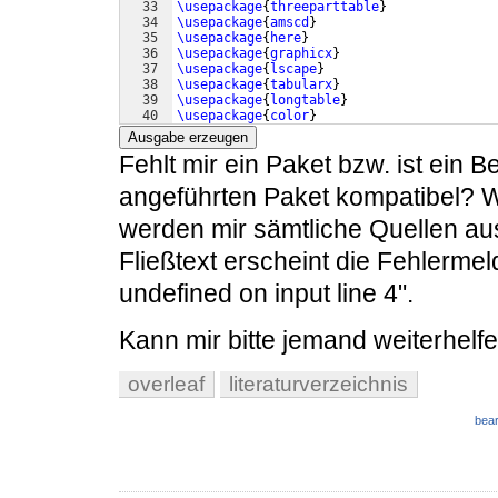
33
\usepackage
{
threeparttable
}
34
\usepackage
{
amscd
}
35
\usepackage
{
here
}
36
\usepackage
{
graphicx
}
37
\usepackage
{
lscape
}
38
\usepackage
{
tabularx
}
39
\usepackage
{
longtable
}
40
\usepackage
{
color
}
41
\usepackage
{
hyperref
}
Ausgabe erzeugen
Fehlt mir ein Paket bzw. ist ein B
angeführten Paket kompatibel? We
werden mir sämtliche Quellen aus
Fließtext erscheint die Fehlermel
undefined on input line 4".
Kann mir bitte jemand weiterhelf
overleaf
literaturverzeichnis
bear