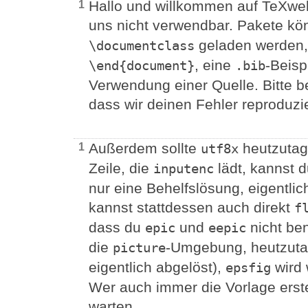
Hallo und willkommen auf TeXwelt
1
uns nicht verwendbar. Pakete kö
geladen werden,
\documentclass
, eine
-Beisp
\end{document}
.bib
Verwendung einer Quelle. Bitte b
dass wir deinen Fehler reproduz
Außerdem sollte
heutzutag
1
utf8x
Zeile, die
lädt, kannst 
inputenc
nur eine Behelfslösung, eigentlic
kannst stattdessen auch direkt
f
dass du
und
nicht ben
epic
eepic
die
-Umgebung, heutzutag
picture
eigentlich abgelöst),
wird 
epsfig
Wer auch immer die Vorlage erstel
warten.