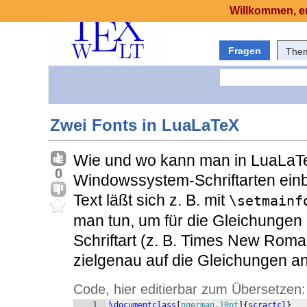
Willkommen, er
Fragen
The
Zwei Fonts in LuaLaTeX
Wie und wo kann man in LuaLaTe
0
Windowssystem-Schriftarten einbi
Text läßt sich z. B. mit
\setmainf
man tun, um für die Gleichunge
Schriftart (z. B. Times New Roma
zielgenau auf die Gleichungen 
Code, hier editierbar zum Übersetzen:
1
\documentclass
[
ngerman,10pt
]
{
scrartcl
}