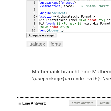
2
\usepackage
{
fontspec
}
3
\setmainfont
{
Tahoma
}
% System-Schrift 
4
5
\begin
{
document
}
6
\section
*
{
Mathematische Formeln
}
7
Die Einsteinsche Fomel 
$E=m 
\cdot
 c^2$
 is
8
Mit 
\verb
|
$$ <Formel> $$
|
 wird die Formel
9
$$E=m 
\cdot
 c^2$$
10
\end
{
document
}
Ausgabe erzeugen
lualatex
fonts
Mathematik braucht eine Mathemat
\usepackage{unicode-math} \se
Eine Antwort:
active answers
älteste