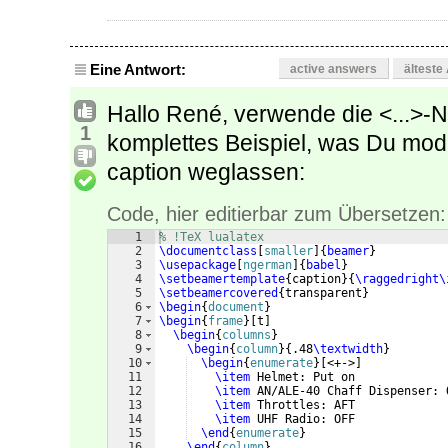
Eine Antwort:
active answers
älteste
Hallo René, verwende die <...>-No
1
komplettes Beispiel, was Du modif
caption weglassen:
Code, hier editierbar zum Übersetzen:
1
% !TeX lualatex
2
\documentclass
[
smaller
]
{
beamer
}
3
\usepackage
[
ngerman
]
{
babel
}
4
\setbeamertemplate
{
caption
}
{
\raggedright\
5
\setbeamercovered
{
transparent
}
6
\begin
{
document
}
7
\begin
{
frame
}
[
t
]
8
\begin
{
columns
}
9
\begin
{
column
}
{
.48
\textwidth
}
10
\begin
{
enumerate
}
[
<+->
]
11
\item
 Helmet: Put on 
12
\item
 AN/ALE-40 Chaff Dispenser: 
13
\item
 Throttles: AFT
14
\item
 UHF Radio: OFF
15
\end
{
enumerate
}
16
\end
{
column
}