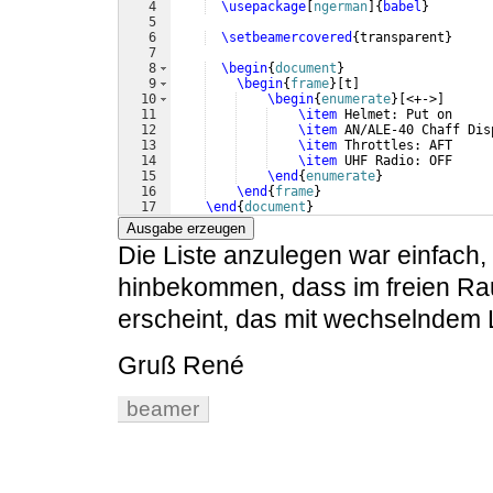
4
\usepackage
[
ngerman
]
{
babel
}
5
6
\setbeamercovered
{
transparent
}
7
8
\begin
{
document
}
9
\begin
{
frame
}
[
t
]
10
\begin
{
enumerate
}
[
<+->
]
11
\item
 Helmet: Put on 
12
\item
 AN/ALE-40 Chaff Dis
13
\item
 Throttles: AFT
14
\item
 UHF Radio: OFF
15
\end
{
enumerate
}
16
\end
{
frame
}
17
\end
{
document
}
Ausgabe erzeugen
Die Liste anzulegen war einfach,
hinbekommen, dass im freien Raum
erscheint, das mit wechselndem L
Gruß René
beamer