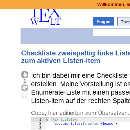
Willkommen, er
Fragen
The
Checkliste zweispaltig links Lis
zum aktiven Listen-item
Ich bin dabei mir eine Checkliste
1
erstellen. Meine Vorstellung ist e
Enumerate-Liste mit einen passe
Listen-item auf der rechten Spal
Code, hier editierbar zum Übersetzen:
1
% !TeX lualatex
2
\documentclass
[
smaller
]
{
beamer
}
3