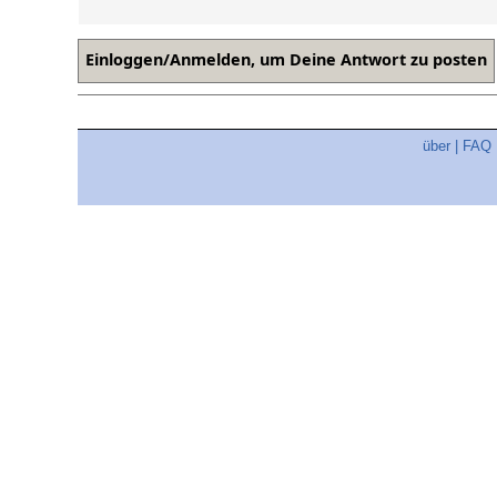
über
|
FAQ