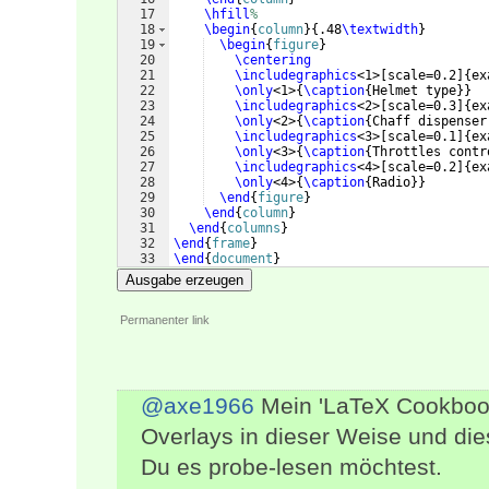
17
\hfill
%
18
\begin
{
column
}
{
.48
\textwidth
}
19
\begin
{
figure
}
20
\centering
21
\includegraphics
<1>
[
scale=0.2
]
{
ex
22
\only
<1>
{
\caption
{
Helmet type
}}
23
\includegraphics
<2>
[
scale=0.3
]
{
ex
24
\only
<2>
{
\caption
{
Chaff dispenser
25
\includegraphics
<3>
[
scale=0.1
]
{
ex
26
\only
<3>
{
\caption
{
Throttles contr
27
\includegraphics
<4>
[
scale=0.2
]
{
ex
28
\only
<4>
{
\caption
{
Radio
}}
29
\end
{
figure
}
30
\end
{
column
}
31
\end
{
columns
}
32
\end
{
frame
}
33
\end
{
document
}
Ausgabe erzeugen
Permanenter link
@axe1966
Mein 'LaTeX Cookbook
Overlays in dieser Weise und die
Du es probe-lesen möchtest.