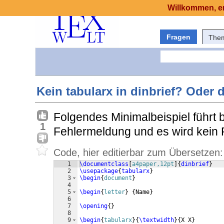
Willkommen, er
Fragen
The
Kein tabularx in dinbrief? Oder
Folgendes Minimalbeispiel führt 
1
Fehlermeldung und es wird kein 
Code, hier editierbar zum Übersetzen:
1
\documentclass
[
a4paper,12pt
]
{
dinbrief
}
2
\usepackage
{
tabularx
}
3
\begin
{
document
}
4
5
\begin
{
letter
}
{
Name
}
6
7
\opening
{
}
8
9
\begin
{
tabularx
}
{
\textwidth
}
{
X X
}