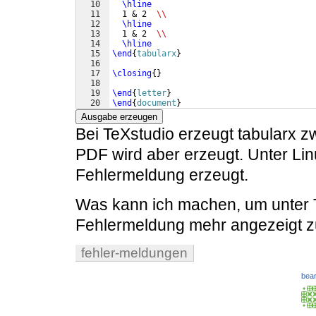
10
\hline
11
  1 & 2  
\\
12
\hline
13
  1 & 2  
\\
14
\hline
15
\end
{
tabularx
}
16
17
\closing
{
}
18
19
\end
{
letter
}
20
\end
{
document
}
Ausgabe erzeugen
Bei TeXstudio erzeugt tabularx 
PDF wird aber erzeugt. Unter Li
Fehlermeldung erzeugt.
Was kann ich machen, um unter 
Fehlermeldung mehr angezeigt
fehler-meldungen
bear