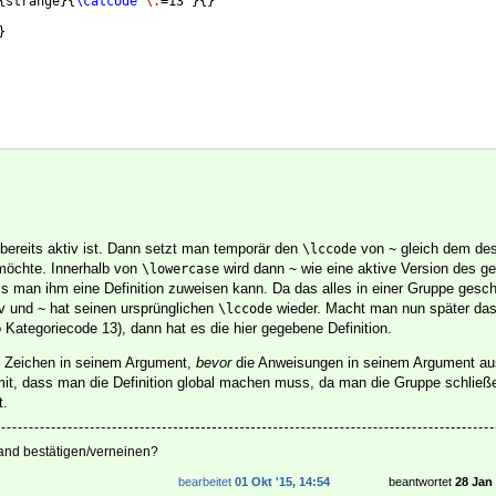
{
strange
}
{
\catcode
`
\.
=13 
}
{
}
}
bereits aktiv ist. Dann setzt man temporär den
von
gleich dem de
\lccode
~
möchte. Innerhalb von
wird dann
wie eine aktive Version des g
\lowercase
~
s man ihm eine Definition zuweisen kann. Da das alles in einer Gruppe geschi
iv und
hat seinen ursprünglichen
wieder. Macht man nun später das
~
\lccode
o Kategoriecode 13), dann hat es die hier gegebene Definition.
e Zeichen in seinem Argument,
bevor
die Anweisungen in seinem Argument au
it, dass man die Definition global machen muss, da man die Gruppe schließ
t.
mand bestätigen/verneinen?
bearbeitet
01 Okt '15, 14:54
beantwortet
28 Jan 