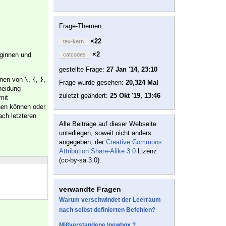
Frage-Themen:
×22
tex-kern
×2
eginnen und
catcodes
gestellte Frage:
27 Jan '14, 23:10
ionen von
,
,
,
\
{
}
Frage wurde gesehen:
20,324 Mal
heidung
zuletzt geändert:
25 Okt '19, 13:46
mit
hen können oder
ach letzteren
Alle Beiträge auf dieser Webseite
unterliegen, soweit nicht anders
angegeben, der
Creative Commons
Attribution Share-Alike 3.0
Lizenz
(cc-by-sa 3.0).
verwandte Fragen
Warum verschwindet der Leerraum
nach selbst definierten Befehlen?
Mißverstandene \newbox ?