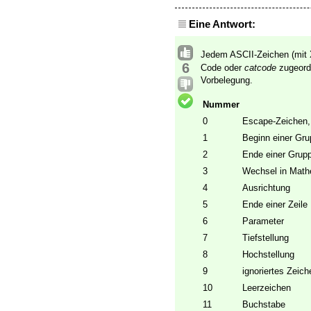
Eine Antwort:
Jedem ASCII-Zeichen (mit
6
Code oder
catcode
zugeordn
Vorbelegung.
Nummer
0
Escape-Zeichen, 
1
Beginn einer Gr
2
Ende einer Grup
3
Wechsel in Math
4
Ausrichtung
5
Ende einer Zeile
6
Parameter
7
Tiefstellung
8
Hochstellung
9
ignoriertes Zeich
10
Leerzeichen
11
Buchstabe