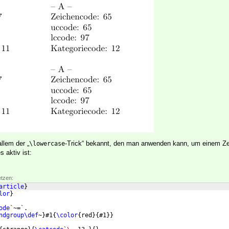
llem der „
-Trick“ bekannt, den man anwenden kann, um einem Ze
\lowercase
 aktiv ist:
etzen:
article
}
lor
}
ode
`~=`.
ndgroup\def
~
}
#1
{
\color
{
red
}
{
#1
}}