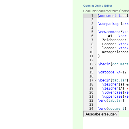
Open in Online-Editor
Code, hier editierbar zum Übers
1
\documentclass
{
2
3
\usepackage
{
arr
4
5
\newcommand
*
\ze
6
  -- #1 --
\par
7
  Zeichencode: 
8
  uccode: 
\the\
9
  lccode: 
\the\
10
  Kategoriecode
11
}
12
13
\begin
{
document
14
15
\catcode
`
\A
=12
16
17
\begin
{
tabular
}
18
\zeichen
{
a
}
 &
19
\zeichen
{
A
}
\
20
\lowercase
{
\z
21
\uppercase
{
\z
22
\end
{
tabular
}
23
24
\end
{
document
}
Ausgabe erzeugen