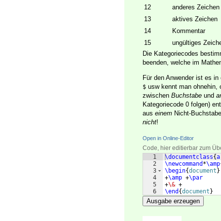
12
anderes Zeichen
13
aktives Zeichen
14
Kommentar
15
ungültiges Zeich
Die Kategoriecodes bestim
beenden, welche im Mathem
Für den Anwender ist es in
usw kennt man ohnehin, o
$
zwischen
Buchstabe
und
a
Kategoriecode 0 folgen) en
aus
einem
Nicht-Buchstaben
nicht
!
Open in Online-Editor
Code, hier editierbar zum Üb
1
\documentclass
{
a
2
\newcommand
*
\amp
3
\begin
{
document
}
4
+
\amp
 +
\par
5
+
\&
 +
6
\end
{
document
}
Ausgabe erzeugen