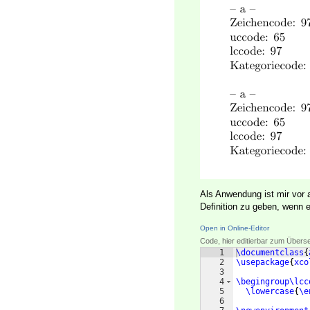
Als Anwendung ist mir vor a
Definition zu geben, wenn es
Open in Online-Editor
Code, hier editierbar zum Übers
1
\documentclass
{
2
\usepackage
{
xco
3
4
\begingroup\lcc
5
\lowercase
{
\e
6