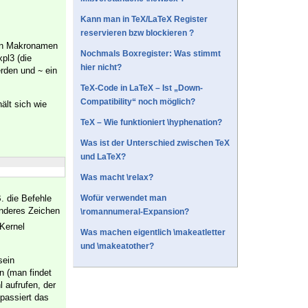
Kann man in TeX/LaTeX Register
reservieren bzw blockieren ?
en Makronamen
Nochmals Boxregister: Was stimmt
xpl3 (die
hier nicht?
erden und
ein
~
TeX-Code in LaTeX – Ist „Down-
Compatibility“ noch möglich?
ält sich wie
TeX – Wie funktioniert \hyphenation?
Was ist der Unterschied zwischen TeX
und LaTeX?
Was macht \relax?
. die Befehle
Wofür verwendet man
anderes Zeichen
\romannumeral-Expansion?
Kernel
Was machen eigentlich \makeatletter
und \makeatother?
sein
n (man findet
l aufrufen, der
passiert das