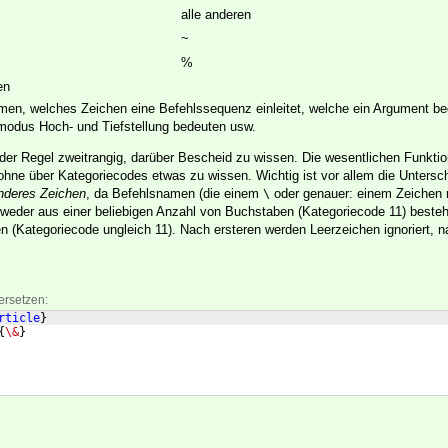
alle anderen
~
%
en
men, welches Zeichen eine Befehlssequenz einleitet, welche ein Argument b
odus Hoch- und Tiefstellung bedeuten usw.
 der Regel zweitrangig, darüber Bescheid zu wissen. Die wesentlichen Funkt
hne über Kategoriecodes etwas zu wissen. Wichtig ist vor allem die Untersc
nderes Zeichen
, da Befehlsnamen (die einem
oder genauer: einem Zeichen 
\
tweder aus einer beliebigen Anzahl von Buchstaben (Kategoriecode 11) beste
 (Kategoriecode ungleich 11). Nach ersteren werden Leerzeichen ignoriert, n
ersetzen:
rticle
}
{
\&
}