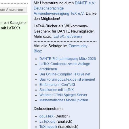
Mit Unterstützung durch
DANTE e.V.:
Deutschsprachige
este Antworten
Anwendervereinigung TeX e.V.
Danke
den Mitgliedern!
em ein Kategorie-
LaTeX-Bücher als Willkommens-
 mit LaTeX's
Geschenk für DANTE Neumitglieder.
Mehr dazu:
LaTeX.net/verein
Aktuelle Beiträge im
Community-
Blog
:
DANTE-Frühjahrstagung März 2026
LaTeX Cookbook zweite Auflage
erschienen
Der Online-Compiler TeXlive.net
Das Forum goLaTeX.de ist erneuert
Einführung in ConTeXt
Spielkarten mit LaTeX
Weiterer CTAN Spiegel-Server
Mathematisches Modell plotten
Diskussionsforen:
goLaTeX
(Deutsch)
LaTeX.org
(Englisch)
TeXnique.fr
(französisch)