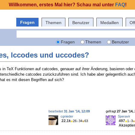
Willkommen, erstes Mal hier? Schau mal unter
FAQ
!
Fragen
Themen
Benutzer
Medaillen
Of
Fragen
Themen
Benutzer
es, lccodes und uccodes?
s in TeX Funktionen auf catcodes, genauer auf ihrer Änderung, basieren oder 
terschiedliche catcodes zurückzuführen sind. Ich habe aber gelegentlich au
t es mit diesen Begriffen auf sich?
bearbeitet
31 Jan '14, 12:09
gefragt
27 Jan '14,
cgnieder
Speravir
22.1k
497
●
26
●
34
●
63
●
1
●
3
●
Akzeptier