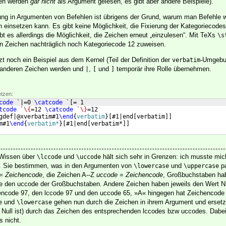
hen werden
gar nicht
als Argument gelesen, es gibt aber andere Beispiele).
rung in Argumenten von Befehlen ist übrigens der Grund, warum man Befehle 
 einsetzen kann. Es gibt keine Möglichkeit, die Fixierung der Kategoriecodes
bt es allerdings die Möglichkeit, die Zeichen erneut „einzulesen“. Mit TeXs
\s
 Zeichen nachträglich noch Kategoriecode 12 zuweisen.
zt noch ein Beispiel aus dem Kernel (Teil der Definition der
-Umgebun
verbatim
anderen Zeichen werden und
,
und
temporär ihre Rolle übernehmen.
|
[
]
etzen:
code
 `|=0 
\catcode
 `
[
= 1
tcode
 `
\{
=12 
\catcode
 `
\}
=12
gdef|@xverbatim#1
\end
{
verbatim
}
[
#1|end
[
verbatim
]]
m#1
\end
{
verbatim*
}
[
#1|end
[
verbatim*
]]
 Wissen über
und
hält sich sehr in Grenzen: ich musste mic
\lccode
\uccode
n. Sie bestimmen, was in den Argumenten von
und
pa
\lowercase
\uppercase
=
Zeichencode
, die Zeichen A--Z
uccode
=
Zeichencode
, Großbuchstaben ha
ie den uccode der Großbuchstaben. Andere Zeichen haben jeweils den Wert N
hencode 97, den lccode 97 und den uccode 65, »A« hingegen hat Zeichencode 
und
gehen nun durch die Zeichen in ihrem Argument und ersetz
e
\lowercase
 Null ist) durch das Zeichen des entsprechenden lccodes bzw uccodes. Dabei
 nicht.