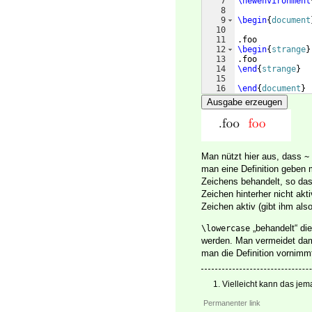
7
\newenvironment
8
9
\begin
{
document
10
11
.foo
12
\begin
{
strange
}
13
.foo
14
\end
{
strange
}
15
16
\end
{
document
}
Ausgabe erzeugen
Man nützt hier aus, dass
~
man eine Definition geben 
Zeichens behandelt, so das
Zeichen hinterher nicht akt
Zeichen aktiv (gibt ihm als
„behandelt“ di
\lowercase
werden. Man vermeidet dam
man die Definition vornimm
Vielleicht kann das je
Permanenter link