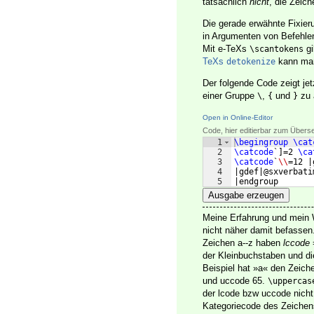
tatsächlich
nicht
, die Zeic
Die gerade erwähnte Fixie
in Argumenten von Befehlen
Mit e-TeXs
gi
\scantokens
TeXs
kann man
detokenize
Der folgende Code zeigt jet
einer Gruppe
,
und
zu 
\
{
}
Open in Online-Editor
Code, hier editierbar zum Übers
1
\begingroup
\cat
2
\catcode
`
]
=2 
\ca
3
\catcode
`
\\
=12 |
4
|gdef|@sxverbati
5
|endgroup
Ausgabe erzeugen
Meine Erfahrung und mein
nicht näher damit befasse
Zeichen a--z haben
lccode
der Kleinbuchstaben und d
Beispiel hat »a« den Zeic
und uccode 65.
\uppercas
der lcode bzw uccode nicht
Kategoriecode des Zeichens