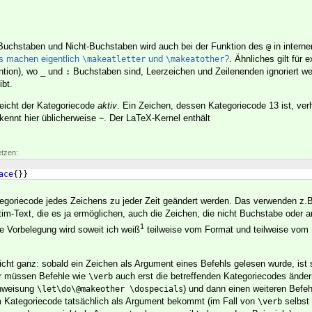
Buchstaben und Nicht-Buchstaben wird auch bei der Funktion des
in intern
@
s machen eigentlich
und
?
. Ähnliches gilt für e
\makeatletter
\makeatother
tion), wo
und
Buchstaben sind, Leerzeichen und Zeilenenden ignoriert w
_
:
bt.
leicht der Kategoriecode
aktiv
. Ein Zeichen, dessen Kategoriecode 13 ist, verh
kennt hier üblicherweise
. Der LaTeX-Kernel enthält
~
etzen:
ace
{
}}
egoriecode jedes Zeichens zu jeder Zeit geändert werden. Das verwenden z.B
m-Text, die es ja ermöglichen, auch die Zeichen, die nicht Buchstabe oder 
1
ie Vorbelegung wird soweit ich weiß
teilweise vom Format und teilweise vom 
icht ganz: sobald ein Zeichen als Argument eines Befehls gelesen wurde, ist 
er müssen Befehle wie
auch erst die betreffenden Kategoriecodes änder
\verb
Anweisung
) und dann einen weiteren Befeh
\let\do\@makeother \dospecials
m Kategoriecode tatsächlich als Argument bekommt (im Fall von
selbst 
\verb