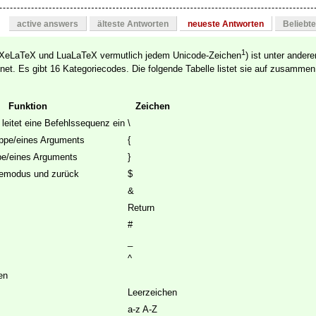
active answers
älteste Antworten
neueste Antworten
Beliebt
1
 XeLaTeX und LuaLaTeX vermutlich jedem Unicode-Zeichen
) ist unter ander
et. Es gibt 16 Kategoriecodes. Die folgende Tabelle listet sie auf zusammen
Funktion
Zeichen
leitet eine Befehlssequenz ein
\
uppe/eines Arguments
{
pe/eines Arguments
}
emodus und zurück
$
&
Return
#
_
^
en
Leerzeichen
a-z A-Z