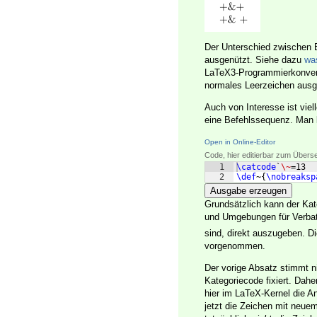
Der Unterschied zwischen 
ausgenützt. Siehe dazu
wa
LaTeX3-Programmierkonven
normales Leerzeichen ausgi
Auch von Interesse ist viel
eine Befehlssequenz. Man 
Open in Online-Editor
Code, hier editierbar zum Übers
1
\catcode
`
\~
=13
2
\def
~
{
\nobreaksp
Ausgabe erzeugen
Grundsätzlich kann der Kat
und Umgebungen für Verbati
sind, direkt auszugeben. D
vorgenommen.
Der vorige Absatz stimmt n
Kategoriecode fixiert. Dah
hier im LaTeX-Kernel die 
jetzt die Zeichen mit neue