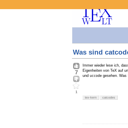
Was sind catcod
Immer wieder lese ich, das
Eigenheiten von TeX auf un
7
und
gesehen. Was ha
uccode
1
tex-kern
catcodes