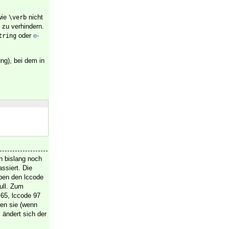
wie
nicht
\verb
 zu verhindern.
oder
e-
tring
g), bei dem in
h bislang noch
ssiert. Die
ben den lccode
ull. Zum
65, lccode 97
en sie (wenn
 ändert sich der