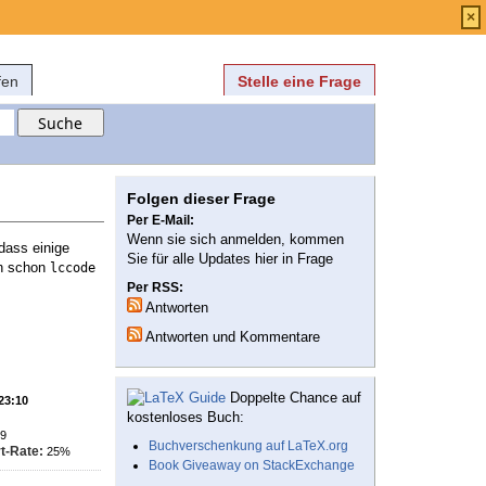
Anmelden
über
FAQ
×
fen
Stelle eine Frage
Folgen dieser Frage
Per E-Mail:
Wenn sie sich anmelden, kommen
dass einige
Sie für alle Updates hier in Frage
ch schon
lccode
Per RSS:
Antworten
Antworten und Kommentare
Doppelte Chance auf
 23:10
kostenloses Buch:
9
Buchverschenkung auf LaTeX.org
t-Rate:
25%
Book Giveaway on StackExchange