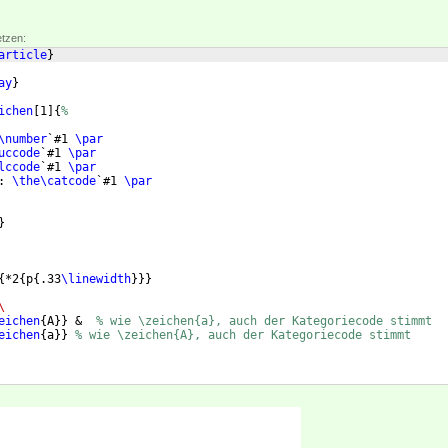
etzen:
article
}
ay
}
ichen
[
1
]
{
%
\number
`#1 
\par
uccode
`#1 
\par
lccode
`#1 
\par
: 
\the\catcode
`#1 
\par
}
{
*2
{
p
{
.33
\linewidth
}}}
\
eichen
{
A
}}
 &  
% wie \zeichen{a}, auch der Kategoriecode stimmt
eichen
{
a
}}
% wie \zeichen{A}, auch der Kategoriecode stimmt