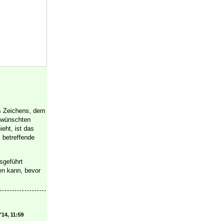
s Zeichens, dem
ewünschten
eht, ist das
 betreffende
sgeführt
en kann, bevor
'14, 11:59