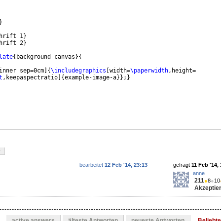
}
hrift 1
}
hrift 2
}
late
{
background canvas
}
{
inner sep=0cm
]
{
\includegraphics
[
width=
\paperwidth
,height=
t
,keepaspectratio
]
{
example-image-a
}}
;
}
r
bearbeitet
12 Feb '14, 23:13
gefragt
11 Feb '14,
anne
211
●
8
●
10
Akzeptier
active answers
älteste Antworten
neueste Antworten
Beliebt