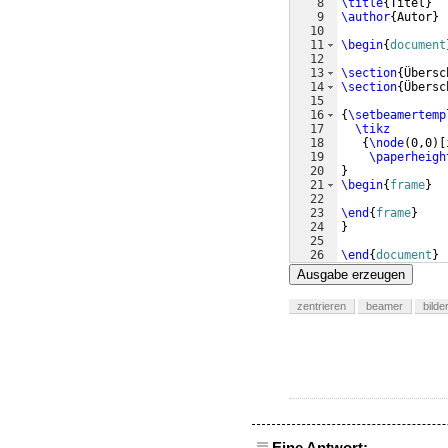
8
\title
{
Titel
}
9
\author
{
Autor
}
10
11
\begin
{
document
12
13
\section
{
Übersc
14
\section
{
Übersc
15
16
{
\setbeamertemp
17
\tikz
18
{
\node
(
0,0
)
[
19
\paperheigh
20
}
21
\begin
{
frame
}
22
23
\end
{
frame
}
24
}
25
26
\end
{
document
}
Ausgabe erzeugen
zentrieren
beamer
bilde
Eine Antwort: