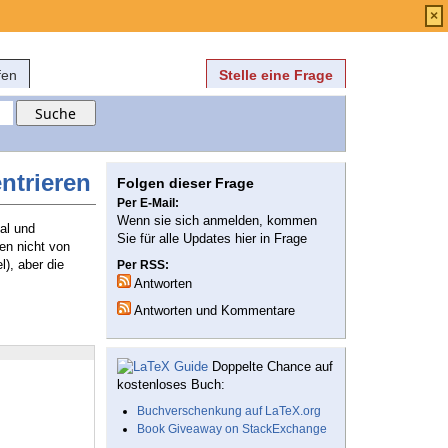
Anmelden
über
FAQ
×
fen
Stelle eine Frage
ntrieren
Folgen dieser Frage
Per E-Mail:
Wenn sie sich anmelden, kommen
al und
Sie für alle Updates hier in Frage
en nicht von
), aber die
Per RSS:
Antworten
Antworten und Kommentare
Doppelte Chance auf
kostenloses Buch:
Buchverschenkung auf LaTeX.org
Book Giveaway on StackExchange