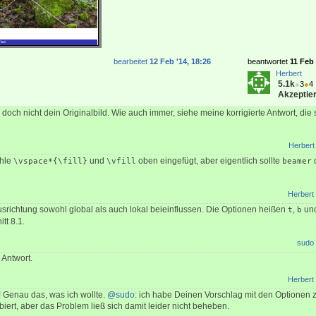
bearbeitet
12 Feb '14, 18:26
beantwortet
11 Feb 
Herbert
5.1k
●
3
●
4
Akzeptier
e doch nicht dein Originalbild. Wie auch immer, siehe meine korrigierte Antwort, die 
Herbert
ehle
und
oben eingefügt, aber eigentlich sollte
\vspace*{\fill}
\vfill
beamer
Herbert
usrichtung sowohl global als auch lokal beieinflussen. Die Optionen heißen
,
un
t
b
tt 8.1.
sudo
 Antwort.
Herbert
! Genau das, was ich wollte.
@sudo
: ich habe Deinen Vorschlag mit den Optionen z
iert, aber das Problem ließ sich damit leider nicht beheben.