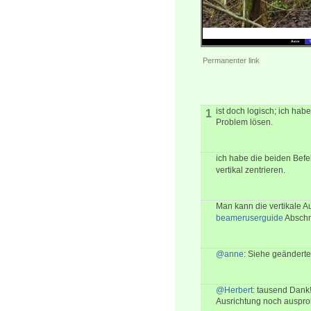
Permanenter link
ist doch logisch; ich hab
1
Problem lösen.
ich habe die beiden Bef
vertikal zentrieren.
Man kann die vertikale A
beameruserguide
Abschni
@anne
: Siehe geänderte
@Herbert
: tausend Dank
Ausrichtung noch ausprob