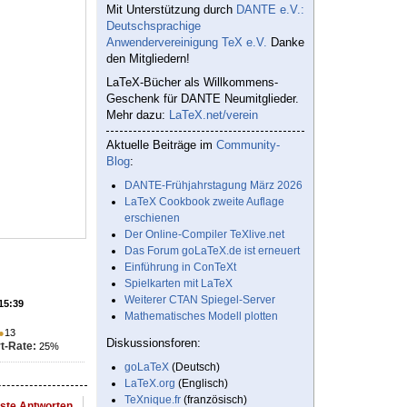
Mit Unterstützung durch
DANTE e.V.:
Deutschsprachige
Anwendervereinigung TeX e.V.
Danke
den Mitgliedern!
LaTeX-Bücher als Willkommens-
Geschenk für DANTE Neumitglieder.
Mehr dazu:
LaTeX.net/verein
Aktuelle Beiträge im
Community-
Blog
:
DANTE-Frühjahrstagung März 2026
LaTeX Cookbook zweite Auflage
erschienen
Der Online-Compiler TeXlive.net
Das Forum goLaTeX.de ist erneuert
Einführung in ConTeXt
Spielkarten mit LaTeX
Weiterer CTAN Spiegel-Server
 15:39
Mathematisches Modell plotten
●
13
Diskussionsforen:
t-Rate:
25%
goLaTeX
(Deutsch)
LaTeX.org
(Englisch)
TeXnique.fr
(französisch)
este Antworten