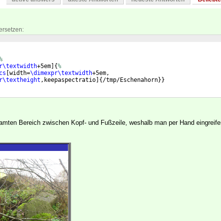
ersetzen:
%
r\textwidth
+5em
]
{
%
cs
[
width=
\dimexpr\textwidth
+5em,
r\textheight
,keepaspectratio
]
{
/tmp/Eschenahorn
}}
amten Bereich zwischen Kopf- und Fußzeile, weshalb man per Hand eingreif