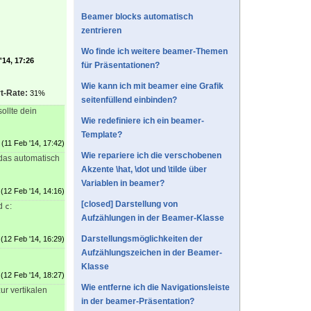
Beamer blocks automatisch
zentrieren
Wo finde ich weitere beamer-Themen
'14, 17:26
für Präsentationen?
Wie kann ich mit beamer eine Grafik
t-Rate:
31%
seitenfüllend einbinden?
sollte dein
Wie redefiniere ich ein beamer-
Template?
(11 Feb '14, 17:42)
Wie repariere ich die verschobenen
das automatisch
Akzente \hat, \dot und \tilde über
Variablen in beamer?
(12 Feb '14, 14:16)
[closed] Darstellung von
d
:
c
Aufzählungen in der Beamer-Klasse
Darstellungsmöglichkeiten der
(12 Feb '14, 16:29)
Aufzählungszeichen in der Beamer-
Klasse
(12 Feb '14, 18:27)
Wie entferne ich die Navigationsleiste
ur vertikalen
in der beamer-Präsentation?