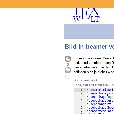
Bild in beamer v
Ich möchte in einer Präsent
horizontal zentriert in den
2
diesen überdeckt werden. Bi
befinden sich ja nicht zwi
Open in writeLaTeX
Code, hier editierbar zum Üb
1
\documentclass
{
2
\usepackage
[
ans
3
\usepackage
[
nge
4
\usepackage
{
gra
5
\usepackage
{
tik
6
\usepackage
{
bea
7
\beamertemplate