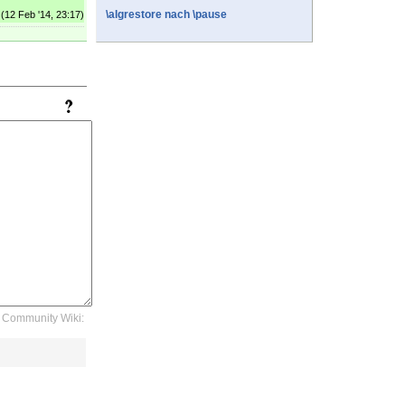
\algrestore nach \pause
(12 Feb '14, 23:17)
Community Wiki: