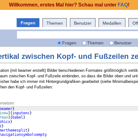
Willkommen, erstes Mal hier? Schau mal unter
FAQ
!
Fragen
Themen
Benutzer
Medaillen
Of
Fragen
Themen
Benutzer
ertikal zwischen Kopf- und Fußzeilen ze
ation (mit beamer erstellt) Bilder berschiedenen Formates größtmöglich vertik
 Raum zwischen Kopf- und Fußzeile einbinden, so dass die Bilder oben und unt
sher habe ich immer mit Hintergrundgrafiken gearbeitet (siehe Minimalbeispiel
schen den Kopf- und Fußzeilen:
ersetzen:
beamer
}
inew
]
{
inputenc
}
rman
]
{
babel
}
phicx
}
z
}
merthemesplit
}
navigationsymbolsempty