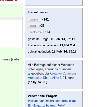
Frage-Themen:
×141
beamer
×33
bilder
×23
zentrieren
gestellte Frage:
11 Feb '14, 15:39
Frage wurde gesehen:
13,104 Mal
zuletzt geändert:
12 Feb '14, 23:17
en muss (siehe
Alle Beiträge auf dieser Webseite
unterliegen, soweit nicht anders
angegeben, der
Creative Commons
Attribution Share-Alike 3.0
Lizenz
(cc-by-sa 3.0).
verwandte Fragen
Warum funktioniert \centering nicht
für die ganze beamer-Folie?