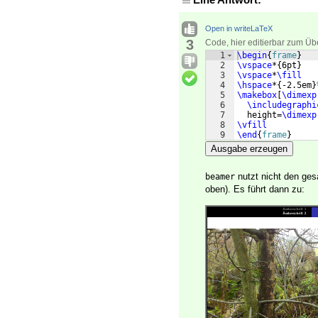
Open in writeLaTeX
3
Code, hier editierbar zum Üb
1
\begin
{
frame
}
2
\vspace
*
{
6pt
}
3
\vspace
*
\fill
4
\hspace
*
{
-2.5em
}
5
\makebox
[
\dimexp
6
\includegraphi
7
  height=
\dimexp
8
\vfill
9
\end
{
frame
}
Ausgabe erzeugen
nutzt nicht den ges
beamer
oben). Es führt dann zu: