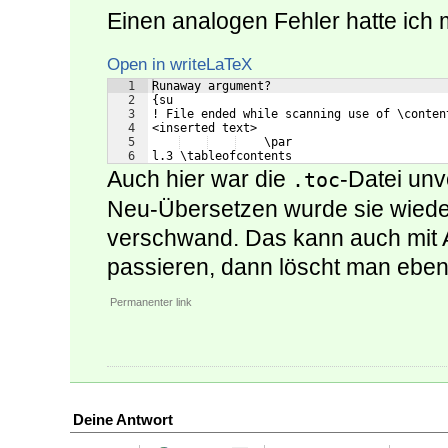
Einen analogen Fehler hatte ich 
Open in writeLaTeX
1
Runaway argument?
2
{su 
3
! File ended while scanning use of \conten
4
<inserted text> 
5
    \par 
6
l.3 \tableofcontents
Auch hier war die
-Datei un
.toc
Neu-Übersetzen wurde sie wieder
verschwand. Das kann auch mit 
passieren, dann löscht man eben
Permanenter link
Deine Antwort