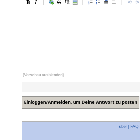
[Vorschau ausblenden]
über
|
FAQ