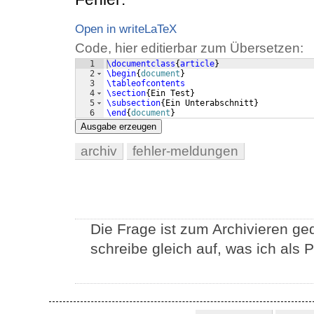
Open in writeLaTeX
Code, hier editierbar zum Übersetzen:
1
\documentclass
{
article
}
2
\begin
{
document
}
3
\tableofcontents
4
\section
{
Ein Test
}
5
\subsection
{
Ein Unterabschnitt
}
6
\end
{
document
}
Ausgabe erzeugen
archiv
fehler-meldungen
Die Frage ist zum Archivieren ged
schreibe gleich auf, was ich als 