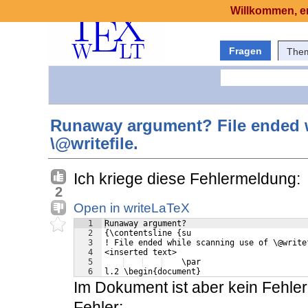
Willkommen, er
Fragen
The
Runaway argument? File ended w
\@writefile.
Ich kriege diese Fehlermeldung:
2
Open in writeLaTeX
1
Runaway argument?
2
{\contentsline {su 
3
! File ended while scanning use of \@write
4
<inserted text> 
5
    \par 
6
l.2 \begin{document}
Im Dokument ist aber kein Fehler
Fehler: