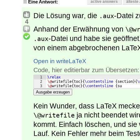
Eine Antwort:
active answers
älteste
Die Lösung war, die
-Datei z
.aux
4
Anhand der Erwähnung von
\@w
-Datei und habe sie geöffnet
.aux
von einem abgebrochenen LaTeX-
Open in writeLaTeX
Code, hier editierbar zum Übersetzen:
1
\relax
2
\@
writefile
{
toc
}
{
\contentsline
{
section
}
{
\
3
\@
writefile
{
toc
}
{
\contentsline
{
su
Ausgabe erzeugen
Kein Wunder, dass LaTeX mecker
ja nicht beendet wi
\@writefile
kommt. Einfach löschen, und sie
Lauf. Kein Fehler mehr beim Tes