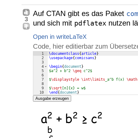
Auf CTAN gibt es das Paket
co
3
und sich mit
nutzen lä
pdflatex
Open in writeLaTeX
Code, hier editierbar zum Übersetz
1
\documentclass
{
article
}
2
\usepackage
{
comicsans
}
3
4
\begin
{
document
}
5
$a^2 + b^2 
\geq
 c^2$
6
7
$
\displaystyle
\int\limits
_a^b f(x) 
\math
8
9
$
\sqrt
[n]{x} = w$
10
\end
{
document
}
Ausgabe erzeugen