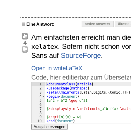
Eine Antwort:
active answers
älteste
Am einfachsten erreicht man di
4
. Sofern nicht schon v
xelatex
Sans auf
SourceForge
.
Open in writeLaTeX
Code, hier editierbar zum Übersetz
1
\documentclass
{
article
}
2
\usepackage
{
mathspec
}
3
\setallmainfonts
(
Latin,Digits
)
{
Comic.TTF
}
4
\begin
{
document
}
5
$a^2 + b^2 
\geq
 c^2$
6
7
$
\displaystyle
\int\limits
_a^b f(x) 
\math
8
9
$
\sqrt
[n]{x} = w$
10
\end
{
document
}
Ausgabe erzeugen