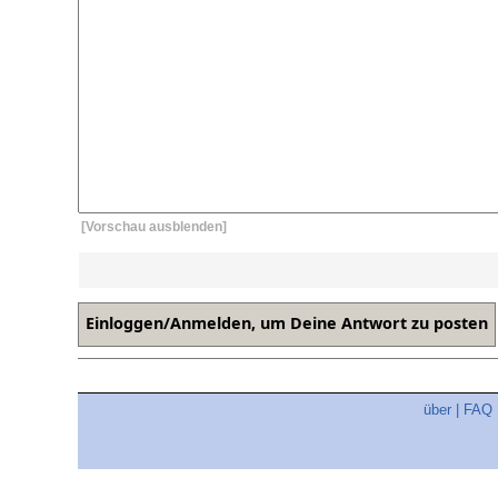
[Vorschau ausblenden]
über
|
FAQ