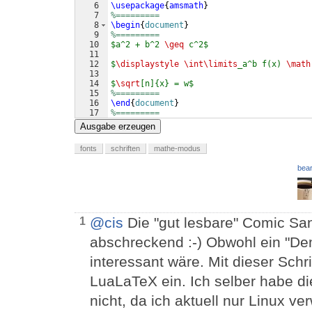
6
\usepackage
{
amsmath
}
7
%=========
8
\begin
{
document
}
9
%=========
10
$a^2 + b^2 
\geq
 c^2$
11
12
$
\displaystyle
\int\limits
_a^b f(x) 
\math
13
14
$
\sqrt
[n]{x} = w$
15
%=========
16
\end
{
document
}
17
%=========
Ausgabe erzeugen
fonts
schriften
mathe-modus
bear
@cis
Die "gut lesbare" Comic Sans
1
abschreckend :-) Obwohl ein "De
interessant wäre. Mit dieser Schr
LuaLaTeX ein. Ich selber habe die
nicht, da ich aktuell nur Linux v