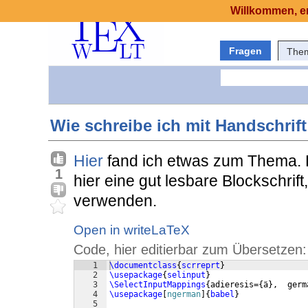
Willkommen, er
Fragen
The
Wie schreibe ich mit Handschri
Hier
fand ich etwas zum Thema. K
1
hier eine gut lesbare Blockschrift
verwenden.
Open in writeLaTeX
Code, hier editierbar zum Übersetzen:
1
\documentclass
{
scrreprt
}
2
\usepackage
{
selinput
}
3
\SelectInputMappings
{
adieresis=
{
ä
}
,  germ
4
\usepackage
[
ngerman
]
{
babel
}
5