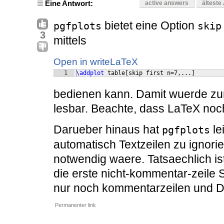
Eine Antwort:
active answers
älteste
bietet eine Option
pgfplots
skip
3
mittels
Open in writeLaTeX
1
\addplot
 table
[
skip first n=7,...
]
bedienen kann. Damit wuerde zu
lesbar. Beachte, dass LaTeX noch 
Darueber hinaus hat
le
pgfplots
automatisch Textzeilen zu ignori
notwendig waere. Tatsaechlich is
die erste nicht-kommentar-zeile
nur noch kommentarzeilen und 
Permanenter link