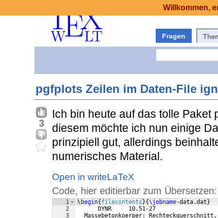
Willkommen, er
Fragen
The
pgfplots Zeilen im Daten-File ig
Ich bin heute auf das tolle Pake
3
diesem möchte ich nun einige Dat
prinzipiell gut, allerdings beinha
numerisches Material.
Open in writeLaTeX
Code, hier editierbar zum Übersetzen:
1
\begin
{
filecontents
}
{
\jobname
-data.dat
}
2
  DYNR     10.51-27                  
3
  Massebetonkoerper: Rechteckquerschnitt,