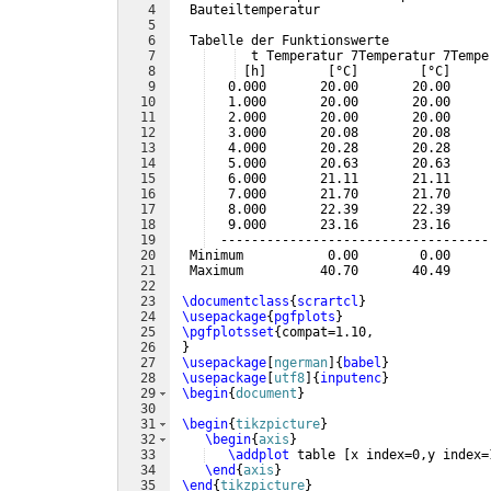
4
  Bauteiltemperatur
5
6
  Tabelle der Funktionswerte
7
  t Temperatur 7Temperatur 7Tempe
8
[
h
]
[
°C
]
[
°C
]
9
   0.000       20.00       20.00     
10
   1.000       20.00       20.00     
11
   2.000       20.00       20.00     
12
   3.000       20.08       20.08     
13
   4.000       20.28       20.28     
14
   5.000       20.63       20.63     
15
   6.000       21.11       21.11     
16
   7.000       21.70       21.70     
17
   8.000       22.39       22.39     
18
   9.000       23.16       23.16     
19
  -----------------------------------
20
  Minimum           0.00        0.00     
21
  Maximum          40.70       40.49     
22
23
\documentclass
{
scrartcl
}
24
\usepackage
{
pgfplots
}
25
\pgfplotsset
{
compat=1.10,
26
}
27
\usepackage
[
ngerman
]
{
babel
}
28
\usepackage
[
utf8
]
{
inputenc
}
29
\begin
{
document
}
30
31
\begin
{
tikzpicture
}
32
\begin
{
axis
}
33
\addplot
 table 
[
x index=0,y index=
34
\end
{
axis
}
35
\end
{
tikzpicture
}