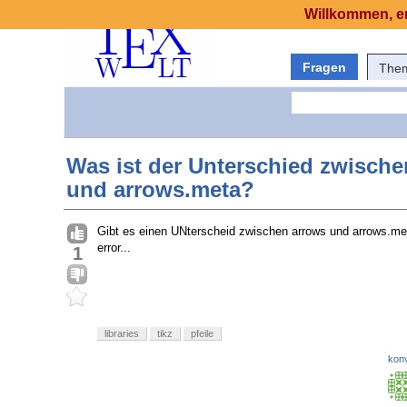
Willkommen, er
Fragen
The
Was ist der Unterschied zwische
und arrows.meta?
Gibt es einen UNterscheid zwischen arrows und arrows.m
error...
1
libraries
tikz
pfeile
konv