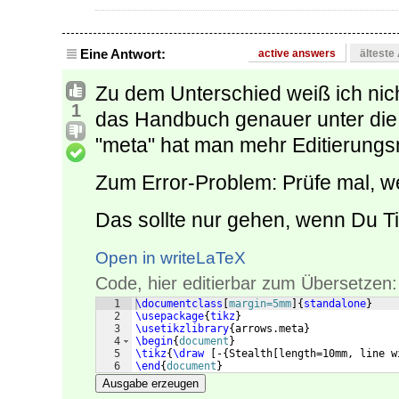
Eine Antwort:
active answers
älteste
Zu dem Unterschied weiß ich nic
1
das Handbuch genauer unter die
"meta" hat man mehr Editierungs
Zum Error-Problem: Prüfe mal, w
Das sollte nur gehen, wenn Du Ti
Open in writeLaTeX
Code, hier editierbar zum Übersetzen:
1
\documentclass
[
margin=5mm
]
{
standalone
}
2
\usepackage
{
tikz
}
3
\usetikzlibrary
{
arrows.meta
}
4
\begin
{
document
}
5
\tikz
{
\draw
[
-
{
Stealth
[
length=10mm, line w
6
\end
{
document
}
Ausgabe erzeugen