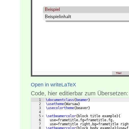
Open in writeLaTeX
Code, hier editierbar zum Übersetzen:
1
\documentclass
{
beamer
}
2
\usetheme
{
Warsaw
}
3
\usecolortheme
{
beaver
}
4
5
\setbeamercolor
{
block title example
}
{
6
  use=frametitle,fg=frametitle.fg,
7
  use=frametitle right,bg=frametitle righ
8
\setbeamercolor
{
block body example
}
{
use=f