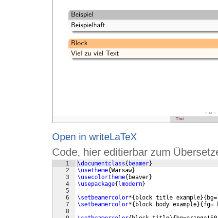
Open in writeLaTeX
Code, hier editierbar zum Übersetz
1
\documentclass
{
beamer
}
2
\usetheme
{
Warsaw
}
3
\usecolortheme
{
beaver
}
4
\usepackage
{
lmodern
}
5
6
\setbeamercolor
*
{
block title example
}
{
bg=
7
\setbeamercolor
*
{
block body example
}
{
fg= 
8