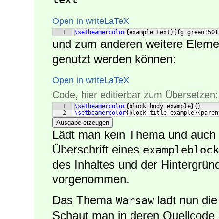
Open in writeLaTeX
1
\setbeamercolor
{
example text
}
{
fg=green!50!
und zum anderen weitere Elemen
genutzt werden können:
Open in writeLaTeX
Code, hier editierbar zum Übersetzen:
1
\setbeamercolor
{
block body example
}
{
}
2
\setbeamercolor
{
block title example
}
{
paren
Ausgabe erzeugen
Lädt man kein Thema und auch 
Überschrift eines
exampleblock
des Inhaltes und der Hintergründ
vorgenommen.
Das Thema
lädt nun di
Warsaw
Schaut man in deren Quellcode s