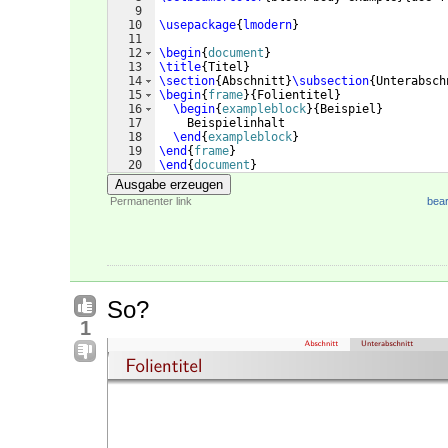
9
10
\usepackage
{
lmodern
}
11
12
\begin
{
document
}
13
\title
{
Titel
}
14
\section
{
Abschnitt
}
\subsection
{
Unterabsch
15
\begin
{
frame
}
{
Folientitel
}
16
\begin
{
exampleblock
}
{
Beispiel
}
17
    Beispielinhalt
18
\end
{
exampleblock
}
19
\end
{
frame
}
20
\end
{
document
}
Ausgabe erzeugen
Permanenter link
bear
So?
1