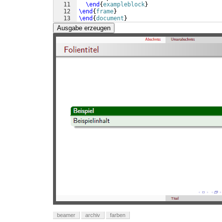
11
\end
{
exampleblock
}
12
\end
{
frame
}
13
\end
{
document
}
Ausgabe erzeugen
beamer
archiv
farben