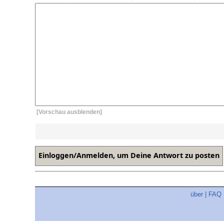
[Vorschau ausblenden]
über
|
FAQ