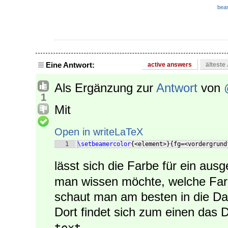
bear
Eine Antwort:
active answers
älteste
Als Ergänzung zur
Antwort
von
1
Mit
Open in writeLaTeX
1
\setbeamercolor
{
<element>
}
{
fg=<vordergrund
lässt sich die Farbe für ein aus
man wissen möchte, welche Farb
schaut man am besten in die Da
Dort findet sich zum einen das
text