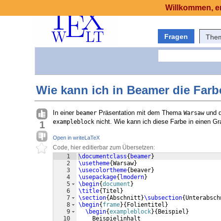
Willkommen, er
Fragen
The
Wie kann ich in Beamer die Far
In einer
Präsentation mit dem Thema
und 
beamer
Warsaw
nicht. Wie kann ich diese Farbe in einen G
exampleblock
1
Open in writeLaTeX
Code, hier editierbar zum Übersetzen:
1
\documentclass
{
beamer
}
2
\usetheme
{
Warsaw
}
3
\usecolortheme
{
beaver
}
4
\usepackage
{
lmodern
}
5
\begin
{
document
}
6
\title
{
Titel
}
7
\section
{
Abschnitt
}
\subsection
{
Unterabsch
8
\begin
{
frame
}
{
Folientitel
}
9
\begin
{
exampleblock
}
{
Beispiel
}
10
    Beispielinhalt