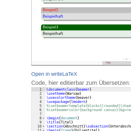
Open in writeLaTeX
Code, hier editierbar zum Übersetzen:
1
\documentclass
{
beamer
}
2
\usetheme
{
Warsaw
}
3
\usecolortheme
{
beaver
}
4
\usepackage
{
lmodern
}
5
%\setbeamertemplate{blocks}[rounded][shad
6
%\setbeamercolor{background canvas}{bg=re
7
8
\begin
{
document
}
9
\title
{
Titel
}
10
\section
{
Abschnitt
}
\subsection
{
Unterabsch
11
\begin
{
frame
}
{
Folientitel
}