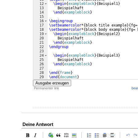
12
\begin
{
exampleblock
}
{
Beispiel1
}
13
    Beispielhaft
14
\end
{
exampleblock
}
15
16
\begingroup
17
\setbeamercolor
*
{
block title example
}
{
fg=
18
\setbeamercolor
*
{
block body example
}
{
fg= 
19
\begin
{
exampleblock
}
{
Beispiel2
}
20
    Beispielhaft
21
\end
{
exampleblock
}
22
\endgroup
23
24
\begin
{
exampleblock
}
{
Beispiel3
}
25
    Beispielhaft
26
\end
{
exampleblock
}
27
28
\end
{
frame
}
29
\end
{
document
}
Ausgabe erzeugen
Permanenter link
bear
Deine Antwort