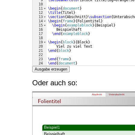
9
\setbeamercolor
{
block title
}
{
bg=orange!50
10
11
\begin
{
document
}
12
\title
{
Titel
}
13
\section
{
Abschnitt
}
\subsection
{
Unterabsch
14
\begin
{
frame
}
{
Folientitel
}
15
\begin
{
exampleblock
}
{
Beispiel
}
16
    Beispielhaft
17
\end
{
exampleblock
}
18
19
\begin
{
block
}
{
Block
}
20
    Viel zu viel Text
21
\end
{
block
}
22
23
\end
{
frame
}
24
\end
{
document
}
Ausgabe erzeugen
Oder auch so: