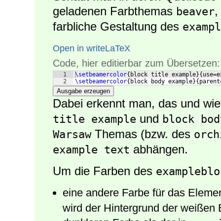
geladenen Farbthemas
,
beaver
farbliche Gestaltung des
exampl
Open in writeLaTeX
Code, hier editierbar zum Übersetzen:
1
\setbeamercolor
{
block title example
}
{
use=e
2
\setbeamercolor
{
block body example
}
{
parent
Ausgabe erzeugen
Dabei erkennt man, das und wi
und
title example
block bod
Themas (bzw. des
Warsaw
orch
abhängen.
example text
Um die Farben des
exampleblo
eine andere Farbe für das Eleme
wird der Hintergrund der weißen B