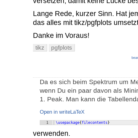
versetzen, damit keine Lücke bes
Lange Rede, kurzer Sinn. Hat j
das alles mit tikz/pgfplots umsetz
Danke im Voraus!
tikz
pgfplots
bear
Da es sich beim Spektrum um Meß
wenn Du ein paar davon als Minima
1. Peak. Man kann die Tabellend
Open in writeLaTeX
1
\usepackage
{
filecontents
}
verwenden.