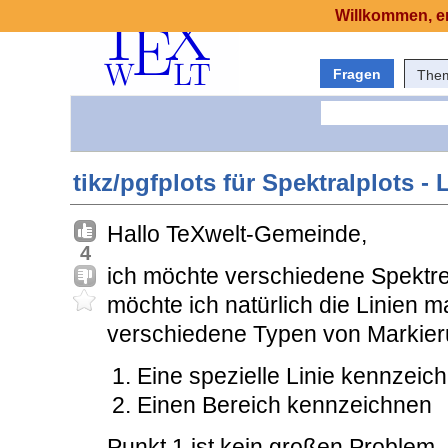
Willkommen, er
Fragen
The
tikz/pgfplots für Spektralplots 
Hallo TeXwelt-Gemeinde,
4
ich möchte verschiedene Spektren
möchte ich natürlich die Linien 
verschiedene Typen von Markier
Eine spezielle Linie kennzeic
Einen Bereich kennzeichnen
Punkt 1 ist kein großen Problem.