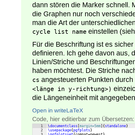
dann stören die Marker schnell. 
die Graphen nur noch verschieden 
man die Art der unterschiedliche
einstellen (sie
cycle list name
Für die Beschriftung ist es sicher 
definieren. Ich gehe davon aus, 
Linien/Striche und Beschriftunge
haben möchtest. Die Striche nac
angesteuerten Punkten durch
cs
einzeic
<länge in y-richtung>)
die Längeneinheit mit angegebe
Open in writeLaTeX
Code, hier editierbar zum Übersetzen:
1
\documentclass
[
margin=5mm
]
{
standalone
}
2
\usepackage
{
pgfplots
}
3
\pgfplotsset
{
compat=newest
}