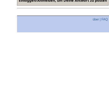
über
|
FAQ