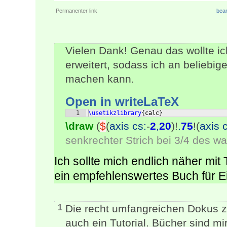
Permanenter link
bear
Vielen Dank! Genau das wollte ic
erweitert, sodass ich an beliebig
machen kann.
Open in writeLaTeX
1
\usetikzlibrary
{
calc
}
\draw
(
$
(
axis cs:
-
2
,
20
)!
.
75
!(
axis 
senkrechter Strich bei 3/4 des w
Ich sollte mich endlich näher mit
ein empfehlenswertes Buch für Ei
Die recht umfangreichen Dokus 
1
auch ein Tutorial. Bücher sind mir