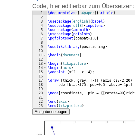
Code, hier editierbar zum Übersetzen:
1
\documentclass
[
a4paper
]
{
article
}
2
3
\usepackage
[
english
]
{
babel
}
4
\usepackage
[
utf8
]
{
inputenc
}
5
\usepackage
{
amsmath
}
6
\usepackage
{
pgfplots
}
7
\pgfplotsset
{
compat=1.8
}
8
9
\usetikzlibrary
{
positioning
}
10
11
\begin
{
document
}
12
13
\begin
{
tikzpicture
}
14
\begin
{
axis
}
15
\addplot
{
x^2 - x +4
}
;
16
17
\draw
[
thick, gray, |-|
]
(
axis cs:-2,20
)
 
18
    node 
[
black!75, pos=0.5, above=-1pt
]
19
20
\node
[
coordinate,  pin = 
{[
rotate=90
]
righ
21
22
\end
{
axis
}
23
\end
{
tikzpicture
}
Ausgabe erzeugen