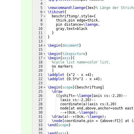
4
5
\newcommand\laenge
{
3ex
}
% Länge der Strich
6
\tikzset
{
7
  beschriftung/.style=
{
8
    thick,pin edge=thick,
9
    pin distance=
\laenge
,
10
    gray,text=black
11
}
12
}
13
14
\begin
{
document
}
15
16
\begin
{
tikzpicture
}
17
\begin
{
axis
}
[
18
%cycle list name=color list,
19
  no markers
20
]
21
\addplot
{
x^2 - x +4
}
;
22
\addplot
{
0.5*x^2 - x +4
}
;
23
24
\begin
{
scope
}
[
beschriftung
]
25
\draw
26
([
yshift=-
\laenge
]
axis cs:-2,20
)
--
27
(
axis cs:-2,20
)
--
28
  coordinate
(
a
)
(
axis cs:3,20
)
29
  node
[
at end,above,anchor=south east
30
  --+
(
0cm,-
\laenge
)
;
31
\draw
(
a
)
--+
(
0cm,-
\laenge
)
;
32
\node
[
coordinate,pin = 
{
above:FI
}]
 at 
(
33
\end
{
scope
}
34
35
\end
{
axis
}