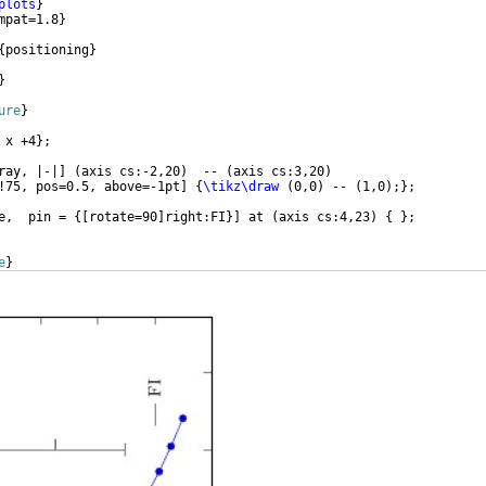
plots
}
mpat=1.8
}
{
positioning
}
}
ure
}
 x +4
}
;
ray, |-|
]
(
axis cs:-2,20
)
  -- 
(
axis cs:3,20
)
!75, pos=0.5, above=-1pt
]
{
\tikz\draw
(
0,0
)
 -- 
(
1,0
)
;
}
;
e,  pin = 
{[
rotate=90
]
right:FI
}]
 at 
(
axis cs:4,23
)
{
}
;
e
}