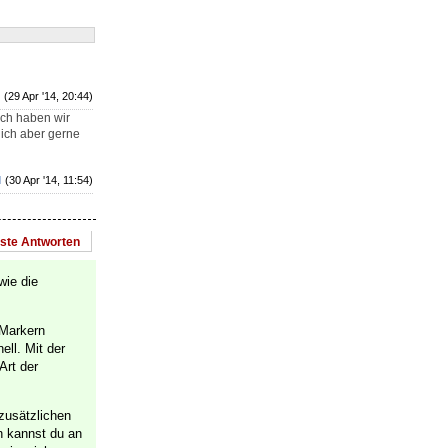
(29 Apr '14, 20:44)
ich haben wir
 ich aber gerne
d
(30 Apr '14, 11:54)
este Antworten
wie die
 Markern
ell. Mit der
Art der
 zusätzlichen
n kannst du an