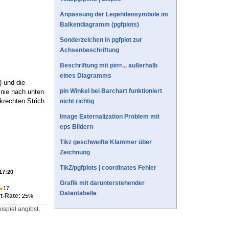
Anpassung der Legendensymbole im
Balkendiagramm (pgfplots)
Sonderzeichen in pgfplot zur
Achsenbeschriftung
Beschriftung mit pin=... außerhalb
eines Diagramms
) und die
pin Winkel bei Barchart funktioniert
inie nach unten
krechten Strich
nicht richtig
Image Externalization Problem mit
eps Bildern
Tikz geschweifte Klammer über
Zeichnung
TikZ/pgfplots | coordinates Fehler
 17:20
Grafik mit darunterstehender
●
17
Datentabelle
t-Rate:
25%
spiel angibst,