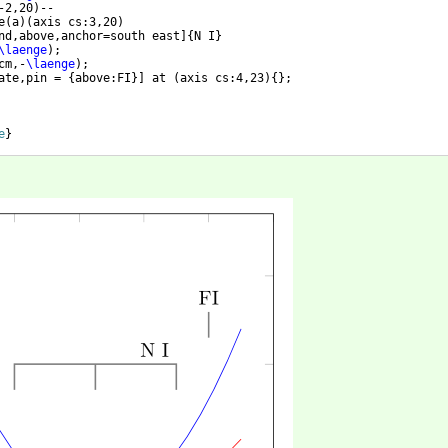
-2,20
)
--
e
(
a
)
(
axis cs:3,20
)
nd,above,anchor=south east
]
{
N I
}
\laenge
)
;
cm,-
\laenge
)
;
ate,pin = 
{
above:FI
}]
 at 
(
axis cs:4,23
)
{
}
;
e
}