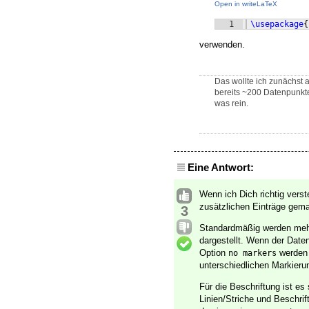
Open in writeLaTeX
1
\usepackage
{
verwenden.
Das wollte ich zunächst 
bereits ~200 Datenpunkte.
was rein.
Eine Antwort:
Wenn ich Dich richtig verst
zusätzlichen Einträge gem
3
Standardmäßig werden mehr
dargestellt. Wenn der Daten
Option
werden d
no markers
unterschiedlichen Markieru
Für die Beschriftung ist es
Linien/Striche und Beschri