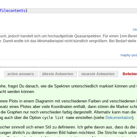
filecontents
}
cis
auch, jedoch handelt sich um hochaufgelöste Quasarspektren. Für einen 1nm-Bere
 Damit wollte ich das Minimalbeispiel nicht künstlich vergrößern. Bei Bedarf stelle
maphy-ps
active answers
älteste Antworten
neueste Antworten
Beliebt
ehe, fragst Du danach, wie die Spektren unterschiedlich markiert können und 
acht werden können.
ere Plots in einem Diagramm mit verschiedenen Farben und verschiedenen
satz eines Plotes aber viele Koordinaten enthält, dann stören die Marker schn
ie Graphen nur noch verschieden farbig dargestellt. Alternativ kann man die 
ng auch über die Option
einstellen (siehe
Dokumentation
).
cycle list name
 sicher sinnvoll sich einen Stil zu definieren. Ich gehe davon aus, dass du die
ftungen ähnlich zu deinem oberen Bild haben möchtest. Die Striche nach unte