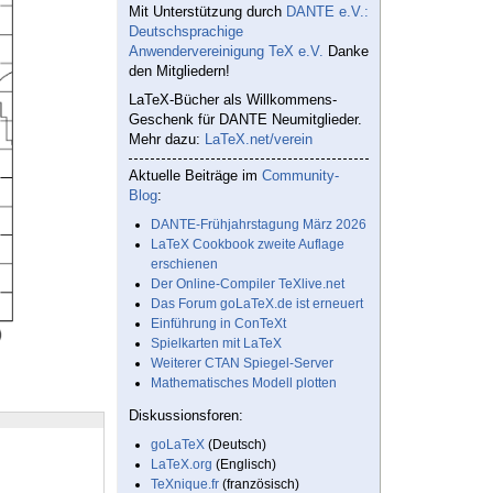
Mit Unterstützung durch
DANTE e.V.:
Deutschsprachige
Anwendervereinigung TeX e.V.
Danke
den Mitgliedern!
LaTeX-Bücher als Willkommens-
Geschenk für DANTE Neumitglieder.
Mehr dazu:
LaTeX.net/verein
Aktuelle Beiträge im
Community-
Blog
:
DANTE-Frühjahrstagung März 2026
LaTeX Cookbook zweite Auflage
erschienen
Der Online-Compiler TeXlive.net
Das Forum goLaTeX.de ist erneuert
Einführung in ConTeXt
Spielkarten mit LaTeX
Weiterer CTAN Spiegel-Server
Mathematisches Modell plotten
Diskussionsforen:
goLaTeX
(Deutsch)
LaTeX.org
(Englisch)
TeXnique.fr
(französisch)