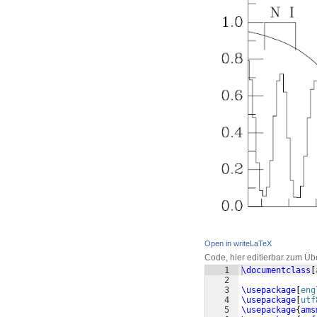
Open in writeLaTeX
Code, hier editierbar zum Üb
1
\documentclass
[
2
3
\usepackage
[
eng
4
\usepackage
[
utf
5
\usepackage
{
ams