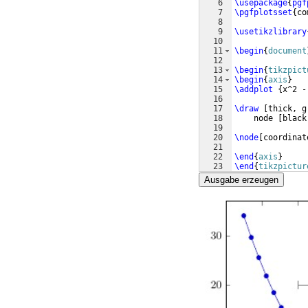
6
\usepackage
{
pgf
7
\pgfplotsset
{
co
8
9
\usetikzlibrary
10
11
\begin
{
document
12
13
\begin
{
tikzpict
14
\begin
{
axis
}
15
\addplot
{
x^2 -
16
17
\draw
[
thick, g
18
    node 
[
black
19
20
\node
[
coordinat
21
22
\end
{
axis
}
23
\end
{
tikzpictur
Ausgabe erzeugen