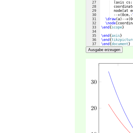
27
(
axis cs:
28
  coordinat
29
  node
[
at e
30
  --+
(
0cm,-
31
\draw
(
a
)
--+
(
0
32
\node
[
coordin
33
\end
{
scope
}
34
35
\end
{
axis
}
36
\end
{
tikzpictur
37
\end
{
document
}
Ausgabe erzeugen