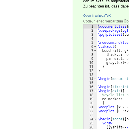
den im
angesteuer
axis cs
Zu beachten ist, dass dabe
Open in writeLaTeX
Code, hier editierbar zum Üb
1
\documentclass
[
2
\usepackage
{
pgf
3
\pgfplotsset
{
co
4
5
\newcommand\lae
6
\tikzset
{
7
  beschriftung/
8
    thick,pin e
9
    pin distanc
10
    gray,text=b
11
}
12
}
13
14
\begin
{
document
15
16
\begin
{
tikzpict
17
\begin
{
axis
}
[
18
%cycle list n
19
  no markers
20
]
21
\addplot
{
x^2 -
22
\addplot
{
0.5*x
23
24
\begin
{
scope
}
[
b
25
\draw
26
([
yshift=-
\