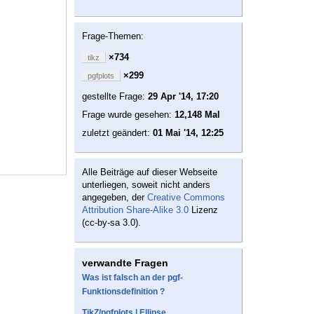
Frage-Themen:
×734
tikz
×299
pgfplots
gestellte Frage:
29 Apr '14, 17:20
Frage wurde gesehen:
12,148 Mal
zuletzt geändert:
01 Mai '14, 12:25
Alle Beiträge auf dieser Webseite
unterliegen, soweit nicht anders
angegeben, der
Creative Commons
Attribution Share-Alike 3.0
Lizenz
(cc-by-sa 3.0).
verwandte Fragen
Was ist falsch an der pgf-
Funktionsdefinition ?
TikZ/pgfplots | Ellipse