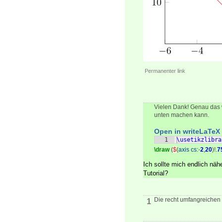
Permanenter link
Vielen Dank! Genau das wo
unten machen kann.
Open in writeLaTeX
1
\usetikzlibra
\draw
(
$
(
axis cs:
-
2
,
20
)!
.
7
Ich sollte mich endlich näh
Tutorial?
Die recht umfangreiche
1