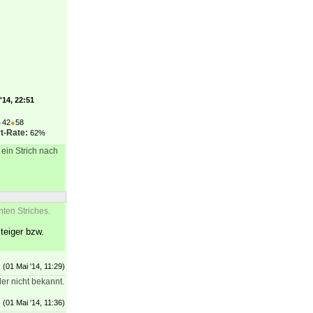
'14, 22:51
●
42
●
58
t-Rate:
62%
 ein Strich nach
ten Striches.
teiger bzw.
(01 Mai '14, 11:29)
der nicht bekannt.
(01 Mai '14, 11:36)