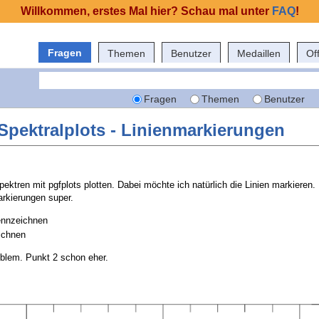
Willkommen, erstes Mal hier? Schau mal unter
FAQ
!
Fragen
Themen
Benutzer
Medaillen
Of
Fragen
Themen
Benutzer
r Spektralplots - Linienmarkierungen
ktren mit pgfplots plotten. Dabei möchte ich natürlich die Linien markieren.
rkierungen super.
kennzeichnen
ichnen
oblem. Punkt 2 schon eher.