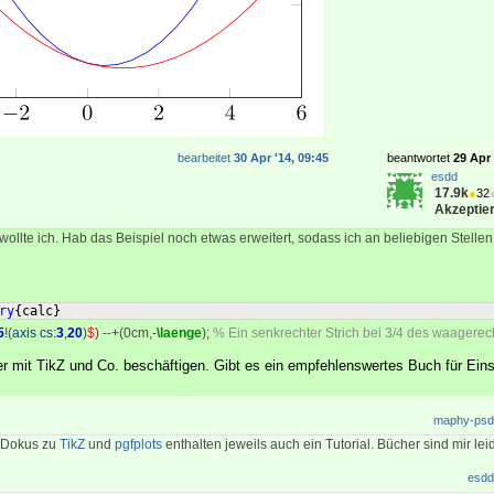
bearbeitet
30 Apr '14, 09:45
beantwortet
29 Apr 
esdd
17.9k
●
32
Akzeptier
llte ich. Hab das Beispiel noch etwas erweitert, sodass ich an beliebigen Stellen
ry
{
calc
}
5
!(
axis cs:
3
,
20
)
$
) --+(0cm,-
\laenge
);
% Ein senkrechter Strich bei 3/4 des waagerech
er mit TikZ und Co. beschäftigen. Gibt es ein empfehlenswertes Buch für Eins
maphy-psd
n Dokus zu
TikZ
und
pgfplots
enthalten jeweils auch ein Tutorial. Bücher sind mir lei
esdd