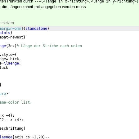
ten Punkten durch
--+(<länge in x-richtung>,<länge in y-richtung>)
i die Längeneinheit mit angegeben werden muss.
ersetzen:
margin=5mm
]
{
standalone
}
plots
}
mpat=newest
}
nge
{
3ex
}
% Länge der Striche nach unten
.style=
{
dge=thick,
e=
\laenge
,
lack
}
ure
}
ame=color list,
 x +4
}
;
^2 - x +4
}
;
eschriftung
]
laenge
]
axis cs:-2,20
)
--