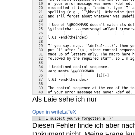
19
of your error message was never \def'ed. 
20
misspelled it (e.g., `\hobx'), type `I' a
21
spelling (e.g., `I\hbox'). Otherwise just
22
and I'll forget about whatever was undefi
23
24
! Use of \@BOOKMARK doesn't match its def
25
\@ifnextchar ...eserved@d =#1\def \reserv
26
27
l.61 \end{theindex}
28
29
If you say, e.g., `\def\a1{...}', then yo
30
put `1' after `\a', since control sequenc
31
made up of letters only. The macro here h
32
followed by the required stuff, so I'm ig
33
34
! Undefined control sequence.
35
<argument> \@@BOOKMARK 
36
   [1][-]
37
l.61 \end{theindex}
38
39
The control sequence at the end of the to
40
of your error message was never \def'ed. 
41
misspelled it (e.g., `\hobx'), type `I' a
Als Laie sehe ich nur
Open in writeLaTeX
1
I suspect you've forgotten a `}'
Diesen Fehler finde ich aber na
Dokument nicht. Meine Frage lau