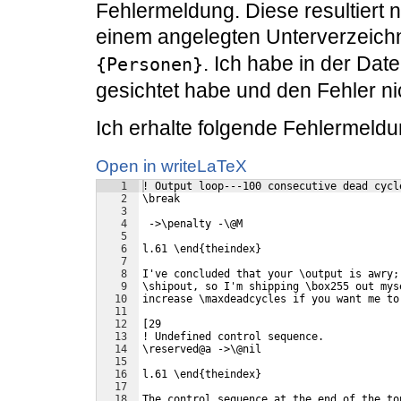
Fehlermeldung. Diese resultiert 
einem angelegten Unterverzeich
. Ich habe in der Datei
{Personen}
gesichtet habe und den Fehler ni
Ich erhalte folgende Fehlermeldu
Open in writeLaTeX
1
! Output loop---100 consecutive dead cycl
2
\break
3
4
 ->\penalty -\@M
5
6
l.61 \end{theindex}
7
8
I've concluded that your \output is awry;
9
\shipout, so I'm shipping \box255 out mys
10
increase \maxdeadcycles if you want me to
11
12
[29
13
! Undefined control sequence.
14
\reserved@a ->\@nil
15
16
l.61 \end{theindex}
17
18
The control sequence at the end of the to