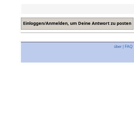
über
|
FAQ