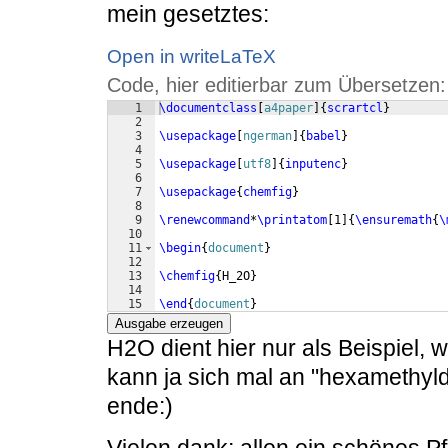
mein gesetztes:
Open in writeLaTeX
Code, hier editierbar zum Übersetzen:
1
\documentclass
[
a4paper
]
{
scrartcl
}
2
3
\usepackage
[
ngerman
]
{
babel
}
4
5
\usepackage
[
utf8
]
{
inputenc
}
6
7
\usepackage
{
chemfig
}
8
9
\renewcommand
*
\printatom
[
1
]
{
\ensuremath
{
\
10
11
\begin
{
document
}
12
13
\chemfig
{
H_2O
}
14
15
\end
{
document
}
Ausgabe erzeugen
H2O dient hier nur als Beispiel, 
kann ja sich mal an "hexamethyl
ende:)
Vielen dank; allen ein schönes P