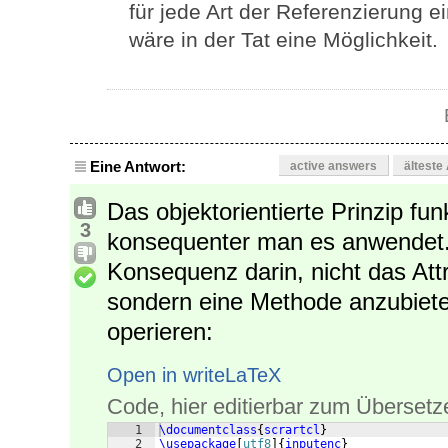
für jede Art der Referenzierung 
wäre in der Tat eine Möglichkeit.
Eine Antwort:
active answers
älteste
Das objektorientierte Prinzip fun
3
konsequenter man es anwendet. 
Konsequenz darin, nicht das Att
sondern eine Methode anzubiete
operieren:
Open in writeLaTeX
Code, hier editierbar zum Übersetz
1
\documentclass
{
scrartcl
}
2
\usepackage
[
utf8
]
{
inputenc
}