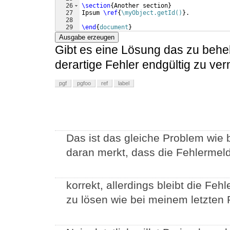
26
\section
{
Another section
}
27
Ipsum 
\ref
{
\myObject.getId()
}
.
28
29
\end
{
document
}
Ausgabe erzeugen
Gibt es eine Lösung das zu behe
derartige Fehler endgültig zu ve
pgf
pgfoo
ref
label
Das ist das gleiche Problem wie 
daran merkt, dass die Fehlermeldu
korrekt, allerdings bleibt die Fe
zu lösen wie bei meinem letzten