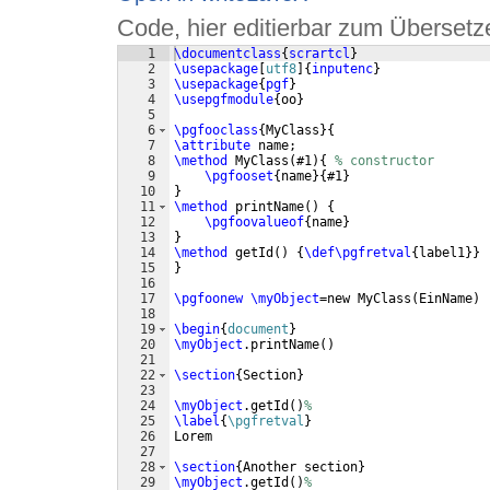
Code, hier editierbar zum Übersetz
1
\documentclass
{
scrartcl
}
2
\usepackage
[
utf8
]
{
inputenc
}
3
\usepackage
{
pgf
}
4
\usepgfmodule
{
oo
}
5
6
\pgfooclass
{
MyClass
}
{
7
\attribute
 name;
8
\method
 MyClass
(
#1
)
{
% constructor
9
\pgfooset
{
name
}
{
#1
}
10
}
11
\method
 printName
(
)
{
12
\pgfoovalueof
{
name
}
13
}
14
\method
 getId
(
)
{
\def\pgfretval
{
label1
}}
15
}
16
17
\pgfoonew
\myObject
=new MyClass
(
EinName
)
18
19
\begin
{
document
}
20
\myObject
.printName
(
)
21
22
\section
{
Section
}
23
24
\myObject
.getId
(
)
%
25
\label
{
\pgfretval
}
26
Lorem
27
28
\section
{
Another section
}
29
\myObject
.getId
(
)
%