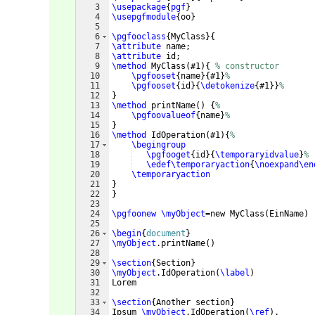
3
\usepackage
{
pgf
}
4
\usepgfmodule
{
oo
}
5
6
\pgfooclass
{
MyClass
}
{
7
\attribute
 name;
8
\attribute
 id;
9
\method
 MyClass
(
#1
)
{
% constructor
10
\pgfooset
{
name
}
{
#1
}
%
11
\pgfooset
{
id
}
{
\detokenize
{
#1
}}
%
12
}
13
\method
 printName
(
)
{
%
14
\pgfoovalueof
{
name
}
%
15
}
16
\method
 IdOperation
(
#1
)
{
%
17
\begingroup
18
\pgfooget
{
id
}
{
\temporaryidvalue
}
%
19
\edef\temporaryaction
{
\noexpand\en
20
\temporaryaction
21
}
22
}
23
24
\pgfoonew
\myObject
=new MyClass
(
EinName
)
25
26
\begin
{
document
}
27
\myObject
.printName
(
)
28
29
\section
{
Section
}
30
\myObject
.IdOperation
(
\label
)
31
Lorem
32
33
\section
{
Another section
}
34
Ipsum 
\myObject
.IdOperation
(
\ref
)
.