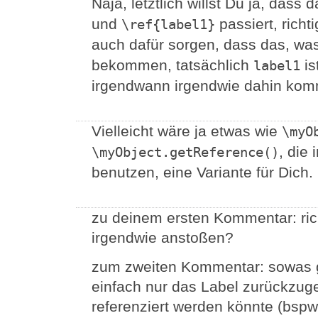
Naja, letztlich willst Du ja, dass
und
passiert, rich
\ref{label1}
auch dafür sorgen, dass das, wa
bekommen, tatsächlich
is
label1
irgendwann irgendwie dahin kom
Vielleicht wäre ja etwas wie
\myO
, die
\myObject.getReference()
benutzen, eine Variante für Dich.
zu deinem ersten Kommentar: ric
irgendwie anstoßen?
zum zweiten Kommentar: sowas gi
einfach nur das Label zurückzuge
referenziert werden könnte (bspw