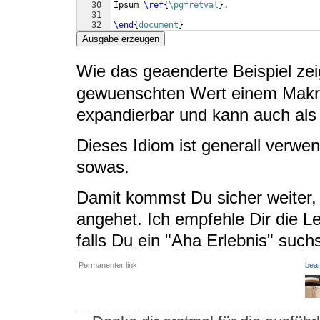
30
Ipsum 
\ref
{
\pgfretval
}
.
31
32
\end
{
document
}
Ausgabe erzeugen
Wie das geaenderte Beispiel zei
gewuenschten Wert einem Makr
expandierbar und kann auch als
Dieses Idiom ist generall verwen
sowas.
Damit kommst Du sicher weiter,
angehet. Ich empfehle Dir die L
falls Du ein "Aha Erlebnis" suchs
Permanenter link
bear