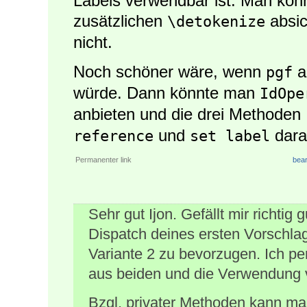
Labels verwendbar ist. Man kön
zusätzlichen
absic
\detokenize
nicht.
Noch schöner wäre, wenn
a
pgf
würde. Dann könnte man
IdOpe
anbieten und die drei Methoden
und
dara
reference
set label
Permanenter link
bear
Sehr gut Ijon. Gefällt mir richti
Dispatch deines ersten Vorschlag
Variante 2 zu bevorzugen. Ich p
aus beiden und die Verwendung v
Bzgl. privater Methoden kann ma