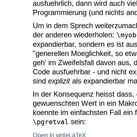
ausfuehrlich, dann wird auch vie
Programmierung (und nichts ande
Um in dem Sprech weiterzumach
der anderen wiederholen:
\myob
expandierbar, sondern es ist aus
"generellen Moeglichkeit, so etw
geh' im Zweifelsfall davon aus,
Code ausfuehrbar - und nicht exp
sind
explizit
als expandierbar mar
In der Konsequenz heisst dass
gewuenschten Wert in ein Makr
koennte im einfachsten Fall ein
sein:
\pgretval
Open in writeLaTeX