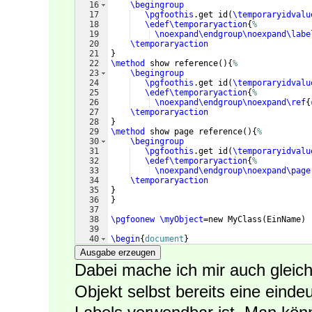
16
\begingroup
17
\pgfoothis
.get id
(
\temporaryidvalu
18
\edef\temporaryaction
{
%
19
\noexpand\endgroup\noexpand
\labe
20
\temporaryaction
21
}
22
\method
 show reference
(
)
{
%
23
\begingroup
24
\pgfoothis
.get id
(
\temporaryidvalu
25
\edef\temporaryaction
{
%
26
\noexpand\endgroup\noexpand
\ref
{
27
\temporaryaction
28
}
29
\method
 show page reference
(
)
{
%
30
\begingroup
31
\pgfoothis
.get id
(
\temporaryidvalu
32
\edef\temporaryaction
{
%
33
\noexpand\endgroup\noexpand\page
34
\temporaryaction
35
}
36
}
37
38
\pgfoonew
\myObject
=new MyClass
(
EinName
)
39
40
\begin
{
document
}
41
\myObject
.printName
(
)
Ausgabe erzeugen
Dabei mache ich mir auch gleic
Objekt selbst bereits eine eindeu