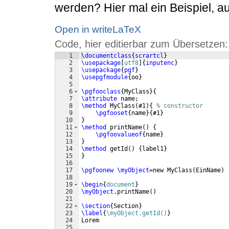
werden? Hier mal ein Beispiel, au
Open in writeLaTeX
Code, hier editierbar zum Übersetzen:
1
\documentclass
{
scrartcl
}
2
\usepackage
[
utf8
]
{
inputenc
}
3
\usepackage
{
pgf
}
4
\usepgfmodule
{
oo
}
5
6
\pgfooclass
{
MyClass
}
{
7
\attribute
 name;
8
\method
 MyClass
(
#1
)
{
% constructor
9
\pgfooset
{
name
}
{
#1
}
10
}
11
\method
 printName
(
)
{
12
\pgfoovalueof
{
name
}
13
}
14
\method
 getId
(
)
{
label1
}
15
}
16
17
\pgfoonew
\myObject
=new MyClass
(
EinName
)
18
19
\begin
{
document
}
20
\myObject
.printName
(
)
21
22
\section
{
Section
}
23
\label
{
\myObject.getId()
}
24
Lorem
25