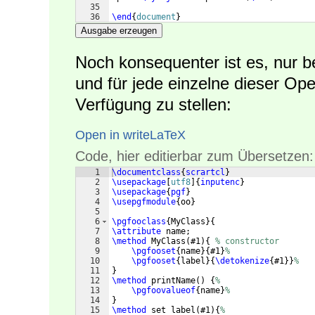
35
36
\end
{
document
}
Ausgabe erzeugen
Noch konsequenter ist es, nur 
und für jede einzelne dieser Op
Verfügung zu stellen:
Open in writeLaTeX
Code, hier editierbar zum Übersetzen:
1
\documentclass
{
scrartcl
}
2
\usepackage
[
utf8
]
{
inputenc
}
3
\usepackage
{
pgf
}
4
\usepgfmodule
{
oo
}
5
6
\pgfooclass
{
MyClass
}
{
7
\attribute
 name;
8
\method
 MyClass
(
#1
)
{
% constructor
9
\pgfooset
{
name
}
{
#1
}
%
10
\pgfooset
{
label
}
{
\detokenize
{
#1
}}
%
11
}
12
\method
 printName
(
)
{
%
13
\pgfoovalueof
{
name
}
%
14
}
15
\method
 set label
(
#1
)
{
%