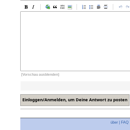
[Vorschau ausblenden]
über
|
FAQ