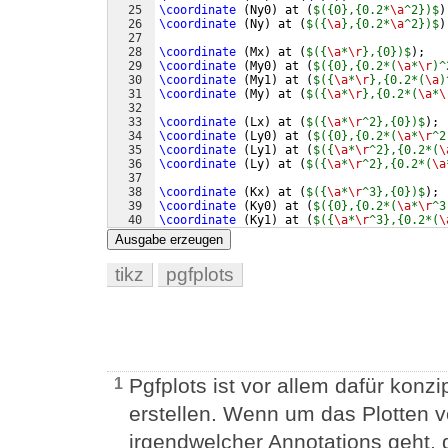
25
\coordinate
(
Ny0
)
 at 
(
$({0},{0.2*
\a
^2})$
)
26
\coordinate
(
Ny
)
 at 
(
$({
\a
},{0.2*
\a
^2})$
)
27
28
\coordinate
(
Mx
)
 at 
(
$({
\a
*
\r
},{0})$
)
;
29
\coordinate
(
My0
)
 at 
(
$({0},{0.2*(
\a
*
\r
)^
30
\coordinate
(
My1
)
 at 
(
$({
\a
*
\r
},{0.2*(
\a
)
31
\coordinate
(
My
)
 at 
(
$({
\a
*
\r
},{0.2*(
\a
*
\
32
33
\coordinate
(
Lx
)
 at 
(
$({
\a
*
\r
^2},{0})$
)
;
34
\coordinate
(
Ly0
)
 at 
(
$({0},{0.2*(
\a
*
\r
^2
35
\coordinate
(
Ly1
)
 at 
(
$({
\a
*
\r
^2},{0.2*(
\
36
\coordinate
(
Ly
)
 at 
(
$({
\a
*
\r
^2},{0.2*(
\a
37
38
\coordinate
(
Kx
)
 at 
(
$({
\a
*
\r
^3},{0})$
)
;
39
\coordinate
(
Ky0
)
 at 
(
$({0},{0.2*(
\a
*
\r
^3
40
\coordinate
(
Ky1
)
 at 
(
$({
\a
*
\r
^3},{0.2*(
\
41
\coordinate
(
Ky
)
 at 
(
$({
\a
*
\r
^3},{0.2*(
\a
Ausgabe erzeugen
tikz
pgfplots
Pgfplots ist vor allem dafür kon
1
erstellen. Wenn um das Plotten 
irgendwelcher Annotations geht, d