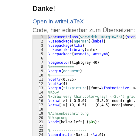
Danke!
Open in writeLaTeX
Code, hier editierbar zum Übersetzen:
1
\documentclass
[
varwidth, margin=5pt
]
{
stan
2
\usepackage
[
ngerman
]
{
babel
}
3
\usepackage
{
tikz
}
4
\usetikzlibrary
{
calc
}
5
\usepackage
{
amsmath, amssymb
}
6
7
\pagecolor
{
lightgray!40
}
8
%===========
9
\begin
{
document
}
10
%===========
11
\def\r
{
0.725
}
12
\def\a
{
4
}
13
\begin
{
tikzpicture
}
[
font=
\footnotesize
, >
14
%KoSy
15
%\draw[very thin,color=gray] (-2,-4) grid
16
\draw
[
->
]
(
-0.5,0
)
 -- 
(
5.5,0
)
 node
[
right,
17
\draw
[
->
]
(
0,-0.5
)
 -- 
(
0,4.5
)
 node
[
above,
18
19
%Achsenbeschriftung
20
%Ursprung
21
\node
[
below left
]
{
$0$
}
;
22
23
% ----------------
24
\coordinate
(
Nx
)
 at 
(
\a
,0
)
;