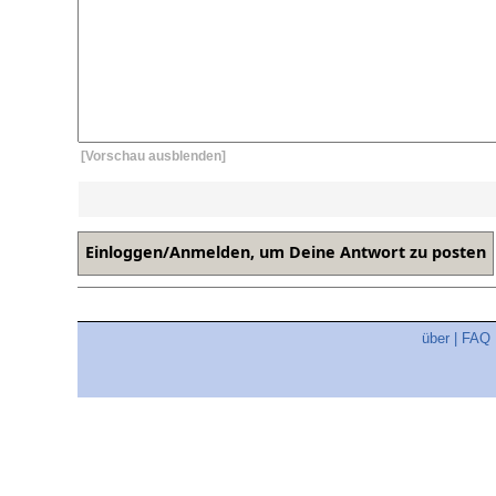
[Vorschau ausblenden]
über
|
FAQ