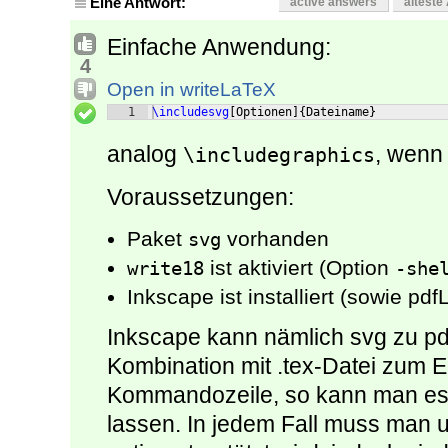
Eine Antwort:
active answers
älteste
Einfache Anwendung:
4
Open in writeLaTeX
1
\includesvg
[
Optionen
]
{
Dateiname
}
analog
, wenn
\includegraphics
Voraussetzungen:
Paket
vorhanden
svg
ist aktiviert (Option
write18
-she
Inkscape ist installiert (sowie pd
Inkscape kann nämlich svg zu pdf
Kombination mit .tex-Datei zum E
Kommandozeile, so kann man es 
lassen. In jedem Fall muss man 