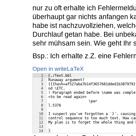
nur zu oft erhalte ich Fehlermel
überhaupt gar nichts anfangen ka
habe ist nachzuvollziehen, welch
Durchlauf getan habe. Bei unbe
sehr mühsam sein. Wie geht Ihr 
Bsp.: Ich erhalte z.Z. eine Fehle
Open in writeLaTeX
1
(./Text.bbl
2
Runaway argument?
3
{{{hash=af527aba7b14f3657681dded1b387979}
4
od \ETC.
5
! Paragraph ended before \name was comple
6
<to be read again> 
7
   \par 
8
l.5376
9
10
I suspect you've forgotten a `}', causing
11
control sequence to too much text. How ca
12
My plan is to forget the whole thing and 
13
14
)