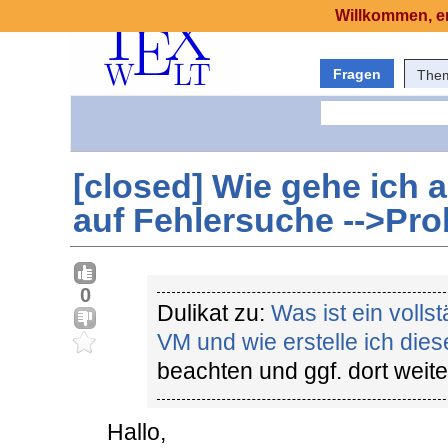
Willkommen, er
Fragen
The
[closed] Wie gehe ich 
auf Fehlersuche -->Pr
0
Dulikat zu:
Was ist ein volls
VM und wie erstelle ich die
beachten und ggf. dort weite
Hallo,