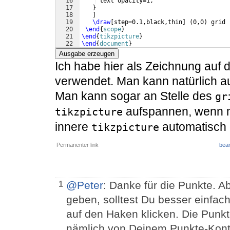
16
 text opacity=1, 
17
}
18
]
19
\draw
[
step=0.1,black,thin
]
(
0,0
)
 grid 
20
\end
{
scope
}
21
\end
{
tikzpicture
}
22
\end
{
document
}
Ausgabe erzeugen
Ich habe hier als Zeichnung auf 
verwendet. Man kann natürlich a
Man kann sogar an Stelle des
gr
aufspannen, wenn m
tikzpicture
innere
automatisch 
tikzpicture
Permanenter link
bear
@Peter
: Danke für die Punkte. Ab
1
geben, solltest Du besser einfa
auf den Haken klicken. Die Punkte
nämlich von Deinem Punkte-Konto