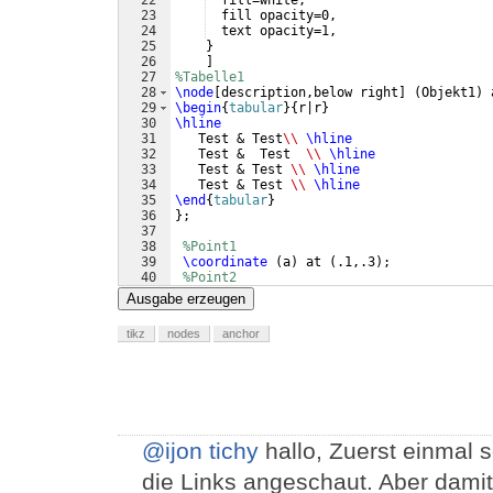
22
  fill=white, 
23
  fill opacity=0, 
24
  text opacity=1, 
25
}
26
]
27
%Tabelle1 
28
\node
[
description,below right
]
(
Objekt1
)
 
29
\begin
{
tabular
}
{
r|r
}
30
\hline
31
   Test & Test
\\
\hline
32
   Test &  Test  
\\
\hline
33
   Test & Test 
\\
\hline
34
   Test & Test 
\\
\hline
35
\end
{
tabular
}
36
}
;
37
38
%Point1
39
\coordinate
(
a
)
 at 
(
.1,.3
)
;
40
%Point2
41
\coordinate
(
b
)
 at 
(
.4,.3
)
;
Ausgabe erzeugen
tikz
nodes
anchor
@ijon tichy
hallo, Zuerst einmal s
die Links angeschaut. Aber damit