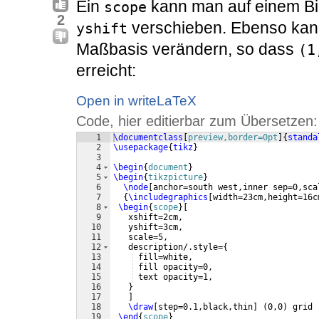
Ein
kann man auf einem Bil
scope
2
verschieben. Ebenso kann
yshift
Maßbasis verändern, so dass
(1
erreicht:
Open in writeLaTeX
Code, hier editierbar zum Übersetzen:
1
\documentclass
[
preview,border=0pt
]
{
standa
2
\usepackage
{
tikz
}
3
4
\begin
{
document
}
5
\begin
{
tikzpicture
}
6
\node
[
anchor=south west,inner sep=0,sca
7
{
\includegraphics
[
width=23cm,height=16c
8
\begin
{
scope
}
[
9
   xshift=2cm,
10
   yshift=3cm,
11
   scale=5,
12
   description/.style=
{
13
 fill=white, 
14
 fill opacity=0, 
15
 text opacity=1, 
16
}
17
]
18
\draw
[
step=0.1,black,thin
]
(
0,0
)
 grid 
19
\end
{
scope
}