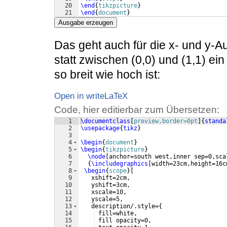
20
\end
{
tikzpicture
}
21
\end
{
document
}
Ausgabe erzeugen
Das geht auch für die x- und y-
statt zwischen (0,0) und (1,1) ei
so breit wie hoch ist:
Open in writeLaTeX
Code, hier editierbar zum Übersetzen:
1
\documentclass
[
preview,border=0pt
]
{
standa
2
\usepackage
{
tikz
}
3
4
\begin
{
document
}
5
\begin
{
tikzpicture
}
6
\node
[
anchor=south west,inner sep=0,sca
7
{
\includegraphics
[
width=23cm,height=16c
8
\begin
{
scope
}
[
9
   xshift=2cm,
10
   yshift=3cm,
11
   xscale=10,
12
   yscale=5,
13
   description/.style=
{
14
 fill=white, 
15
 fill opacity=0, 