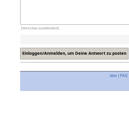
[Vorschau ausblenden]
über
|
FAQ