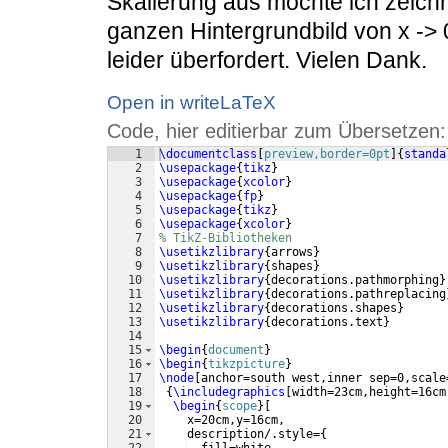
Skalierung aus möchte ich zeic
ganzen Hintergrundbild von x -> 
leider überfordert. Vielen Dank.
Open in writeLaTeX
Code, hier editierbar zum Übersetzen:
1
\documentclass
[
preview,border=0pt
]
{
standa
2
\usepackage
{
tikz
}
3
\usepackage
{
xcolor
}
4
\usepackage
{
fp
}
5
\usepackage
{
tikz
}
6
\usepackage
{
xcolor
}
7
% TikZ-Bibliotheken
8
\usetikzlibrary
{
arrows
}
9
\usetikzlibrary
{
shapes
}
10
\usetikzlibrary
{
decorations.pathmorphing
}
11
\usetikzlibrary
{
decorations.pathreplacing
12
\usetikzlibrary
{
decorations.shapes
}
13
\usetikzlibrary
{
decorations.text
}
14
15
\begin
{
document
}
16
\begin
{
tikzpicture
}
17
\node
[
anchor=south west,inner sep=0,scale
18
{
\includegraphics
[
width=23cm,height=16cm
19
\begin
{
scope
}
[
20
    x=20cm,y=16cm,
21
    description/.style=
{