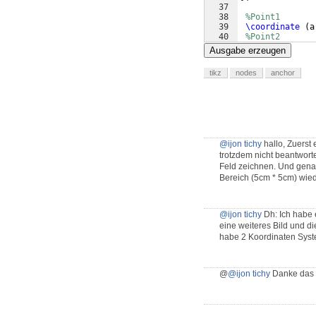
37
38
%Point1
39
\coordinate
(
a
40
%Point2
41
\coordinate
(
b
Ausgabe erzeugen
tikz
nodes
anchor
@ijon tichy
hallo, Zuerst 
trotzdem nicht beantworte
Feld zeichnen. Und genau 
Bereich (5cm * 5cm) wiede
@ijon tichy
Dh: Ich habe e
eine weiteres Bild und di
habe 2 Koordinaten Syste
@
@ijon tichy
Danke das i