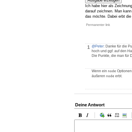
Ausgabe erzeugen
Ich habe hier als Zeichnun
darauf zeichnen. Man kann
das möchte. Dabei erbt die
Permanenter link
@Peter
: Danke für die P
1
hoch und ggf. auf den Ha
Die Punkte, die man für
Wenn ein
Optionen 
node
äußeren
erbt.
node
Deine Antwort