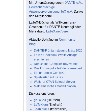
Mit Unterstützung durch
DANTE e.V.:
Deutschsprachige
Anwendervereinigung TeX e.V.
Danke
den Mitgliedern!
LaTeX-Bücher als Willkommens-
Geschenk für DANTE Neumitglieder.
Mehr dazu:
LaTeX.net/verein
Aktuelle Beiträge im
Community-
Blog
:
DANTE-Frühjahrstagung März 2026
LaTeX Cookbook zweite Auflage
erschienen
Der Online-Compiler TeXlive.net
Das Forum goLaTeX.de ist erneuert
Einführung in ConTeXt
Spielkarten mit LaTeX
Weiterer CTAN Spiegel-Server
Mathematisches Modell plotten
Diskussionsforen:
goLaTeX
(Deutsch)
LaTeX.org
(Englisch)
TeXnique.fr
(französisch)