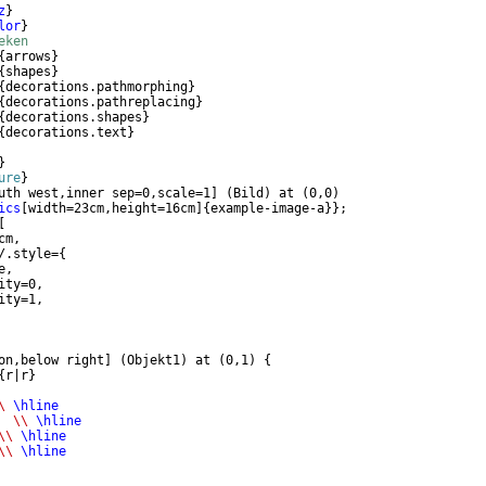
z
}
lor
}
eken
{
arrows
}
{
shapes
}
{
decorations.pathmorphing
}
{
decorations.pathreplacing
}
{
decorations.shapes
}
{
decorations.text
}
}
ure
}
uth west,inner sep=0,scale=1
]
(
Bild
)
 at 
(
0,0
)
ics
[
width=23cm,height=16cm
]
{
example-image-a
}}
;
[
cm,
/.style=
{
e, 
ity=0, 
ity=1, 
on,below right
]
(
Objekt1
)
 at 
(
0,1
)
{
{
r|r
}
\
\hline
  
\\
\hline
\\
\hline
\\
\hline