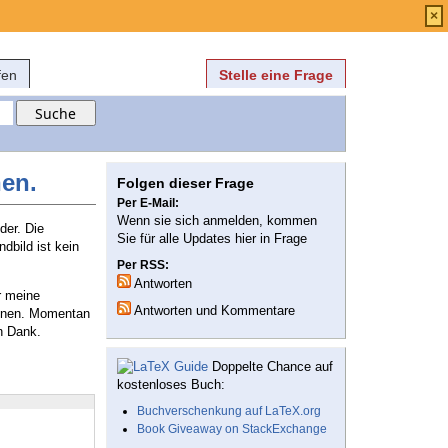
Anmelden
über
FAQ
×
fen
Stelle eine Frage
nen.
Folgen dieser Frage
Per E-Mail:
Wenn sie sich anmelden, kommen
der. Die
Sie für alle Updates hier in Frage
dbild ist kein
Per RSS:
Antworten
r meine
Antworten und Kommentare
ichnen. Momentan
en Dank.
Doppelte Chance auf
kostenloses Buch:
Buchverschenkung auf LaTeX.org
Book Giveaway on StackExchange