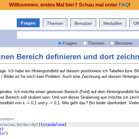
Willkommen, erstes Mal hier? Schau mal unter
FAQ
!
Fragen
Themen
Benutzer
Medaillen
Of
Fragen
Themen
Benutzer
inen Bereich definieren und dort zeich
age. Ich habe ein Hintergrundbild auf diesem positioniere ich Tabellen bzw. Bil
 / Bilder ist für mich kein Problem. Auch eine Zeichnung auf diesem Hintergrun
lgendes. Ich möchte einen gewissen Bereich (Feld) auf dem Hintergrundbild fü
ser Bereich soll skaliert sein. Und von dieser Skalierung aus möchte ich ze
ndbild von x -> 0,1 und y -> 0,1. Wie geht das? Bin leider überfordert. Viel
ersetzen:
preview,border=0pt
]
{
standalone
}
z
}
lor
}