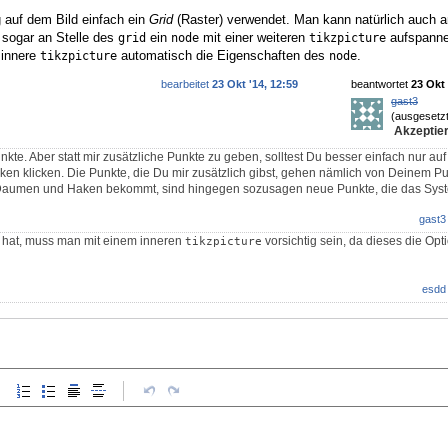
g auf dem Bild einfach ein
Grid
(Raster) verwendet. Man kann natürlich auch 
 sogar an Stelle des
ein
mit einer weiteren
aufspann
grid
node
tikzpicture
 innere
automatisch die Eigenschaften des
.
tikzpicture
node
bearbeitet
23 Okt '14, 12:59
beantwortet
23 Okt 
gast3
(ausgesetzt
Akzeptier
unkte. Aber statt mir zusätzliche Punkte zu geben, solltest Du besser einfach nur 
ken klicken. Die Punkte, die Du mir zusätzlich gibst, gehen nämlich von Deinem P
 Daumen und Haken bekommt, sind hingegen sozusagen neue Punkte, die das Syst
gast3
hat, muss man mit einem inneren
vorsichtig sein, da dieses die Op
tikzpicture
esdd