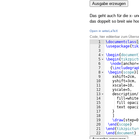
Ausgabe erzeugen
Das geht auch für die x- un
das doppelt so breit wie hoc
Open in writeLaTeX
Code, hier editierbar zum Übers
1
\documentclass
[
2
\usepackage
{
tik
3
4
\begin
{
document
5
\begin
{
tikzpict
6
\node
[
anchor=
7
{
\includegrap
8
\begin
{
scope
}
[
9
   xshift=2cm,
10
   yshift=3cm,
11
   xscale=10,
12
   yscale=5,
13
   description/
14
 fill=white
15
 fill opaci
16
 text opaci
17
}
18
]
19
\draw
[
step=0
20
\end
{
scope
}
21
\end
{
tikzpictur
22
\end
{
document
}