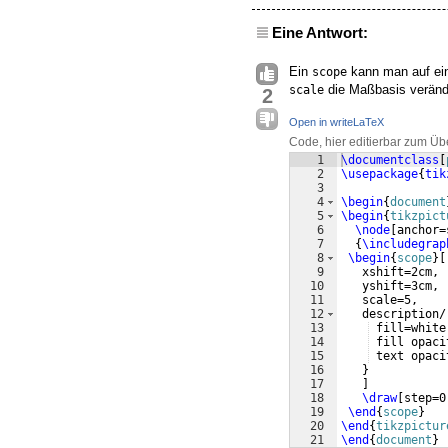
Eine Antwort:
Ein
kann man auf ein
scope
die Maßbasis veränd
scale
2
Open in writeLaTeX
Code, hier editierbar zum Üb
1
\documentclass
[
2
\usepackage
{
tik
3
4
\begin
{
document
5
\begin
{
tikzpict
6
\node
[
anchor=
7
{
\includegrap
8
\begin
{
scope
}
[
9
   xshift=2cm,
10
   yshift=3cm,
11
   scale=5,
12
   description/
13
 fill=white
14
 fill opaci
15
 text opaci
16
}
17
]
18
\draw
[
step=0
19
\end
{
scope
}
20
\end
{
tikzpictur
21
\end
{
document
}