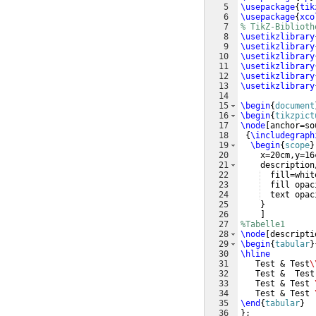
5
\usepackage
{
tik
6
\usepackage
{
xco
7
% TikZ-Biblioth
8
\usetikzlibrary
9
\usetikzlibrary
10
\usetikzlibrary
11
\usetikzlibrary
12
\usetikzlibrary
13
\usetikzlibrary
14
15
\begin
{
document
16
\begin
{
tikzpict
17
\node
[
anchor=so
18
{
\includegraph
19
\begin
{
scope
}
20
    x=20cm,y=16
21
    description
22
  fill=whit
23
  fill opac
24
  text opac
25
}
26
]
27
%Tabelle1 
28
\node
[
descripti
29
\begin
{
tabular
}
30
\hline
31
   Test & Test
\
32
   Test &  Test
33
   Test & Test 
34
   Test & Test 
35
\end
{
tabular
}
36
}
;