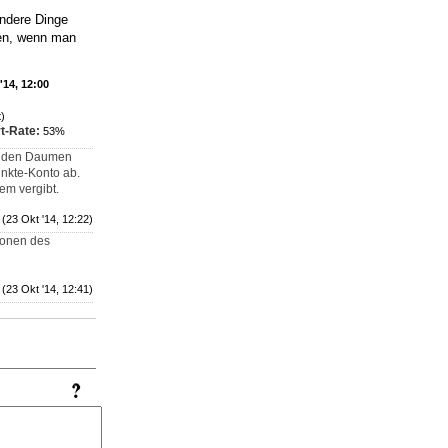
andere Dinge
en, wenn man
'14, 12:00
)
t-Rate:
53%
auf den Daumen
unkte-Konto ab.
em vergibt.
(23 Okt '14, 12:22)
tionen des
(23 Okt '14, 12:41)