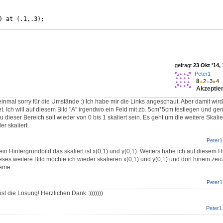
)
 at 
(
.1,.3
)
;
)
 at 
(
.4,.3
)
;
gefragt
23 Okt '14,
Peter1
8
●
2
●
3
●
4
Akzeptier
einmal sorry für die Umstände :) Ich habe mir die Links angeschaut. Aber damit wi
t. Ich will auf diesem Bild "A" irgendwo ein Feld mit zb. 5cm*5cm festlegen und ge
dieser Bereich soll wieder von 0 bis 1 skaliert sein. Es geht um die weitere Skali
r skaliert.
Peter1
in Hintergrundbild das skaliert ist x(0,1) und y(0,1). Weiters habe ich auf diesem H
eses weitere Bild möchte ich wieder skalieren x(0,1) und y(0,1) und dort hinein zei
me.....
Peter1
st die Lösung! Herzlichen Dank :)))))))
Peter1