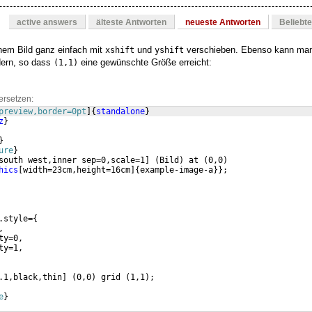
active answers
älteste Antworten
neueste Antworten
Beliebt
em Bild ganz einfach mit
und
verschieben. Ebenso kann man 
xshift
yshift
ern, so dass
eine gewünschte Größe erreicht:
(1,1)
ersetzen:
preview,border=0pt
]
{
standalone
}
z
}
}
ure
}
south west,inner sep=0,scale=1
]
(
Bild
)
 at 
(
0,0
)
hics
[
width=23cm,height=16cm
]
{
example-image-a
}}
;
.style=
{
, 
ty=0, 
ty=1, 
.1,black,thin
]
(
0,0
)
 grid 
(
1,1
)
;
e
}