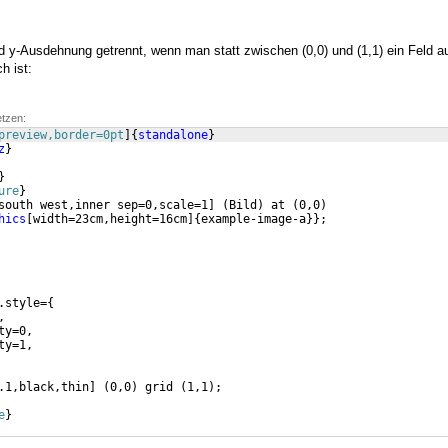
d y-Ausdehnung getrennt, wenn man statt zwischen (0,0) und (1,1) ein Feld au
h ist:
etzen:
preview,border=0pt
]
{
standalone
}
z
}
}
ure
}
south west,inner sep=0,scale=1
]
(
Bild
)
 at 
(
0,0
)
hics
[
width=23cm,height=16cm
]
{
example-image-a
}}
;
.style=
{
, 
ty=0, 
ty=1, 
.1,black,thin
]
(
0,0
)
 grid 
(
1,1
)
;
e
}