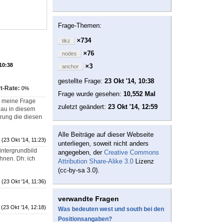
Frage-Themen:
×734
tikz
×76
nodes
 10:38
×3
anchor
gestellte Frage:
23 Okt '14, 10:38
t-Rate:
0%
Frage wurde gesehen:
10,552 Mal
rd meine Frage
zuletzt geändert:
23 Okt '14, 12:59
nau in diesem
erung die diesen
Alle Beiträge auf dieser Webseite
(23 Okt '14, 11:23)
unterliegen, soweit nicht anders
intergrundbild
angegeben, der
Creative Commons
chnen. Dh: ich
Attribution Share-Alike 3.0
Lizenz
(cc-by-sa 3.0).
(23 Okt '14, 11:36)
verwandte Fragen
(23 Okt '14, 12:18)
Was bedeuten west und south bei den
Positionsangaben?