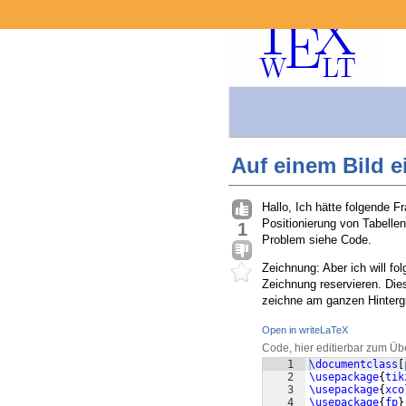
Auf einem Bild e
Hallo, Ich hätte folgende Fr
Positionierung von Tabellen
1
Problem siehe Code.
Zeichnung: Aber ich will fo
Zeichnung reservieren. Die
zeichne am ganzen Hintergru
Open in writeLaTeX
Code, hier editierbar zum Üb
1
\documentclass
[
2
\usepackage
{
tik
3
\usepackage
{
xco
4
\usepackage
{
fp
}