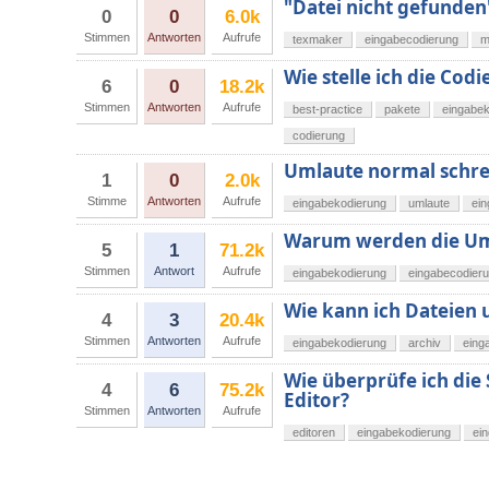
"Datei nicht gefunde
0
0
6.0k
Stimmen
Antworten
Aufrufe
texmaker
eingabecodierung
m
Wie stelle ich die Co
6
0
18.2k
Stimmen
Antworten
Aufrufe
best-practice
pakete
eingabek
codierung
Umlaute normal schrei
1
0
2.0k
Stimme
Antworten
Aufrufe
eingabekodierung
umlaute
ei
Warum werden die Uml
5
1
71.2k
Stimmen
Antwort
Aufrufe
eingabekodierung
eingabecodier
Wie kann ich Dateien
4
3
20.4k
Stimmen
Antworten
Aufrufe
eingabekodierung
archiv
eing
Wie überprüfe ich di
4
6
75.2k
Editor?
Stimmen
Antworten
Aufrufe
editoren
eingabekodierung
ei