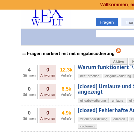
Willkommen, er
Fragen
The
Fragen markiert mit mit eingabecodierung
Aktive
Warum funktioniert `
4
0
12.3k
Stimmen
Antworten
Aufrufe
best-practice
eingabekodierung
[closed] Umlaute und 
0
0
6.5k
angezeigt
Stimmen
Antworten
Aufrufe
eingabekodierung
umlaute
ei
[closed] Fehlerhafte
0
0
4.9k
Stimmen
Antworten
Aufrufe
zeichendarstellung
editoren
e
codierung