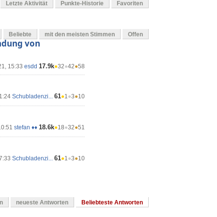
Letzte Aktivität
Punkte-Historie
Favoriten
Beliebte
mit den meisten Stimmen
Offen
endung von
17.9k
21, 15:33
esdd
●
32
●
42
●
58
61
21:24
Schubladenzi...
●
1
●
3
●
10
18.6k
10:51
stefan ♦♦
●
18
●
32
●
51
61
17:33
Schubladenzi...
●
1
●
3
●
10
en
neueste Antworten
Beliebteste Antworten