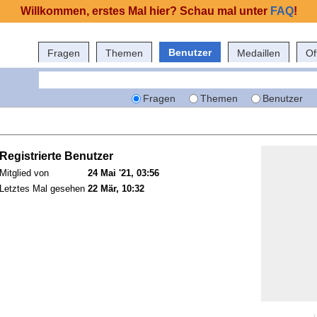
Willkommen, erstes Mal hier? Schau mal unter
FAQ
!
Benutzer
Fragen
Themen
Medaillen
Of
Fragen
Themen
Benutzer
Registrierte Benutzer
Mitglied von
24 Mai '21, 03:56
Letztes Mal gesehen
22 Mär, 10:32