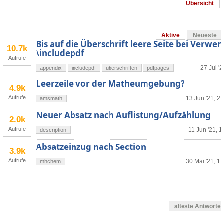
Übersicht
Aktive
Neueste
Bis auf die Überschrift leere Seite bei Verw
10.7k
\includepdf
Aufrufe
27 Jul '
appendix
includepdf
überschriften
pdfpages
Leerzeile vor der Matheumgebung?
4.9k
Aufrufe
13 Jun '21, 
amsmath
Neuer Absatz nach Auflistung/Aufzählung
2.0k
Aufrufe
11 Jun '21, 
description
Absatzeinzug nach Section
3.9k
Aufrufe
30 Mai '21, 
mhchem
älteste Antwort