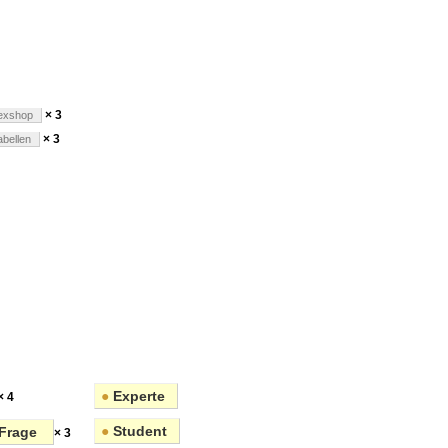
en
× 3
exshop
× 3
abellen
●
Experte
× 4
●
Student
Frage
× 3