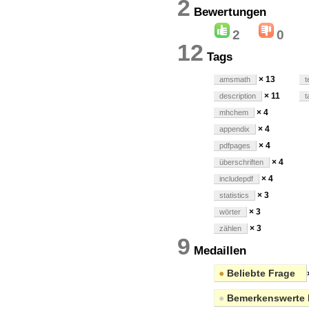
2
Bewertung
2
0
12
Tags
× 13
amsmath
t
× 11
description
t
× 4
mhchem
× 4
appendix
× 4
pdfpages
× 4
überschriften
× 4
includepdf
× 3
statistics
× 3
wörter
× 3
zählen
9
Medaillen
●
Beliebte Frage
●
Bemerkenswerte 