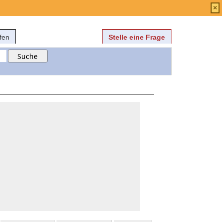
Anmelden
über
FAQ
×
fen
Stelle eine Frage