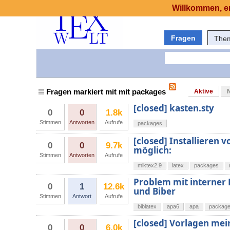
Willkommen, er
Fragen
The
Fragen markiert mit mit packages
Aktive
[closed] kasten.sty
0
0
1.8k
Stimmen
Antworten
Aufrufe
packages
[closed] Installieren
0
0
9.7k
möglich:
Stimmen
Antworten
Aufrufe
miktex2.9
latex
packages
Problem mit interner 
0
1
12.6k
und Biber
Stimmen
Antwort
Aufrufe
biblatex
apa6
apa
packag
[closed] Vorlagen mein
0
0
6.0k