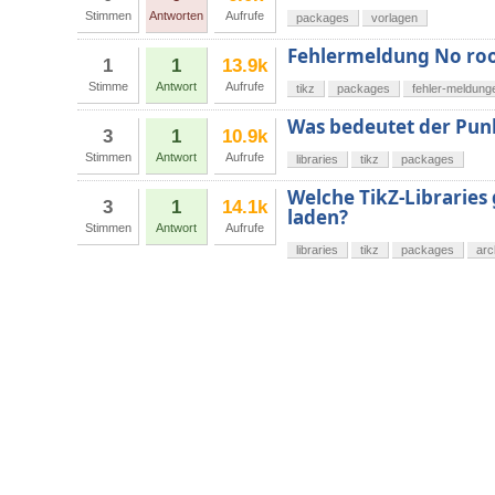
Stimmen
Antworten
Aufrufe
packages
vorlagen
Fehlermeldung No roo
1
1
13.9k
Stimme
Antwort
Aufrufe
tikz
packages
fehler-meldung
Was bedeutet der Punk
3
1
10.9k
Stimmen
Antwort
Aufrufe
libraries
tikz
packages
Welche TikZ-Libraries 
3
1
14.1k
laden?
Stimmen
Antwort
Aufrufe
libraries
tikz
packages
arc