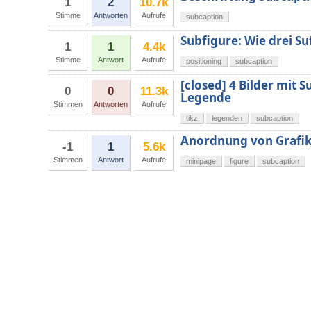
1
2
10.7k
Stimme
Antworten
Aufrufe
subcaption
Subfigure: Wie drei Su
1
1
4.4k
Stimme
Antwort
Aufrufe
positioning
subcaption
[closed] 4 Bilder mit S
0
0
11.3k
Legende
Stimmen
Antworten
Aufrufe
tikz
legenden
subcaption
Anordnung von Grafik
-1
1
5.6k
Stimmen
Antwort
Aufrufe
minipage
figure
subcaption