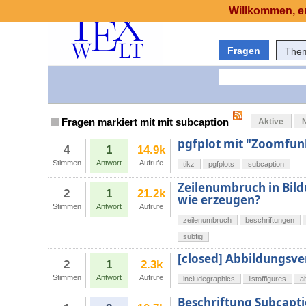
Willkommen, er
Fragen
The
Fragen markiert mit mit subcaption
Aktive
pgfplot mit "Zoomfun
4
1
14.9k
Stimmen
Antwort
Aufrufe
tikz
pgfplots
subcaption
Zeilenumbruch in Bild
2
1
21.2k
wie erzeugen?
Stimmen
Antwort
Aufrufe
zeilenumbruch
beschriftungen
subfig
[closed] Abbildungsve
2
1
2.3k
Stimmen
Antwort
Aufrufe
includegraphics
listoffigures
a
Beschriftung Subcapt