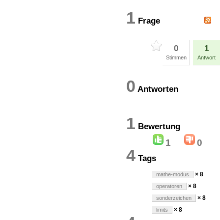
1
Frage
0
1
Stimmen
Antwort
0
Antworten
1
Bewertun
1
0
4
Tags
× 8
mathe-modus
× 8
operatoren
× 8
sonderzeichen
× 8
limits