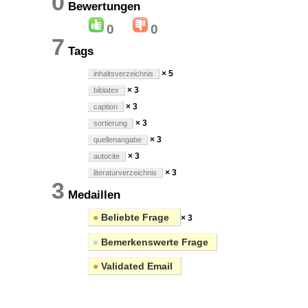
0
Bewertungen
0
0
7
Tags
× 5
inhaltsverzeichnis
× 3
biblatex
× 3
caption
× 3
sortierung
× 3
quellenangabe
× 3
autocite
× 3
literaturverzeichnis
3
Medaillen
●
Beliebte Frage
× 3
●
Bemerkenswerte Frage
●
Validated Email