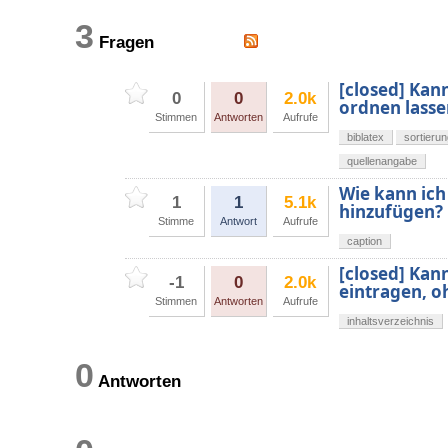
3
Fragen
[closed] Kan
0
0
2.0k
ordnen lasse
Stimmen
Antworten
Aufrufe
biblatex
sortieru
quellenangabe
Wie kann ich
1
1
5.1k
hinzufügen?
Stimme
Antwort
Aufrufe
caption
[closed] Kann
-1
0
2.0k
eintragen, o
Stimmen
Antworten
Aufrufe
inhaltsverzeichnis
0
Antworten