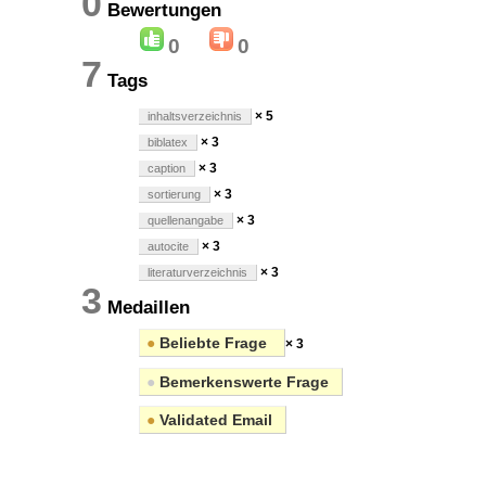
0
Bewertungen
0
0
7
Tags
× 5
inhaltsverzeichnis
× 3
biblatex
× 3
caption
× 3
sortierung
× 3
quellenangabe
× 3
autocite
× 3
literaturverzeichnis
3
Medaillen
●
Beliebte Frage
× 3
●
Bemerkenswerte Frage
●
Validated Email