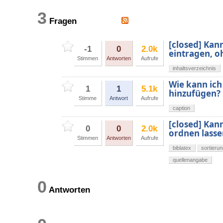
3
Fragen
[closed] Kann
-1
0
2.0k
eintragen, o
Stimmen
Antworten
Aufrufe
inhaltsverzeichnis
Wie kann ich
1
1
5.1k
hinzufügen?
Stimme
Antwort
Aufrufe
caption
[closed] Kan
0
0
2.0k
ordnen lasse
Stimmen
Antworten
Aufrufe
biblatex
sortieru
quellenangabe
0
Antworten