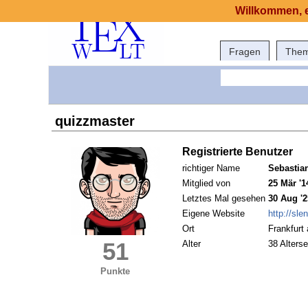
Willkommen, e
Fragen
The
quizzmaster
Registrierte Benutzer
richtiger Name
Sebastia
Mitglied von
25 Mär '1
Letztes Mal gesehen
30 Aug '2
Eigene Website
http://sle
Ort
Frankfurt
51
Alter
38 Alterse
Punkte