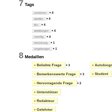
7
Tags
× 4
zentrieren
× 4
tabellen
× 4
tikz
× 4
abbildungen
× 4
chemfig
× 1
einrückung
× 1
umgebungen
8
Medaillen
●
Beliebte Frage
●
Autobiog
× 3
●
Student
●
Bemerkenswerte Frage
× 3
●
Hervorragende Frage
× 2
●
Unterstützer
●
Redakteur
●
Gelehrter