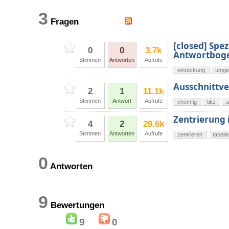
3
Fragen
[closed] Spe
0
0
3.7k
Antwortboge
Stimmen
Antworten
Aufrufe
einrückung
umge
Ausschnittv
2
1
11.1k
Stimmen
Antwort
Aufrufe
chemfig
tikz
a
Zentrierung 
4
2
29.6k
Stimmen
Antworten
Aufrufe
zentrieren
tabell
0
Antworten
9
Bewertungen
9
0