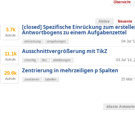
Übersicht
Aktive
Neueste
[closed] Spezifische Einrückung zum erstelle
3.7k
Antwortbogens zu einem Aufgabenzettel
Aufrufe
04 Jul '
einrückung
umgebungen
Ausschnittvergrößerung mit TikZ
11.1k
Aufrufe
03 Jul '14, 
chemfig
tikz
abbildungen
Zentrierung in mehrzeiligen p Spalten
29.6k
Aufrufe
25 Mär '
zentrieren
tabellen
älteste Antwort
en