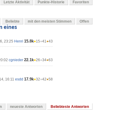
Letzte Aktivität
Punkte-Historie
Favoriten
Beliebte
mit den meisten Stimmen
Offen
n eines
15.8k
16, 23:25
Henri
●
15
●
41
●
43
22.1k
20:02
cgnieder
●
26
●
34
●
63
17.9k
14, 16:11
esdd
●
32
●
42
●
58
en
neueste Antworten
Beliebteste Antworten