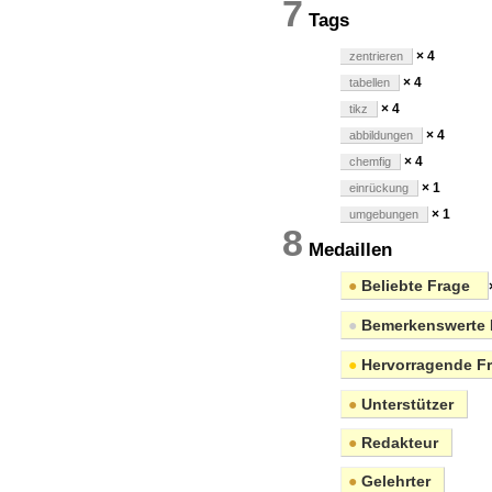
7
Tags
× 4
zentrieren
× 4
tabellen
× 4
tikz
× 4
abbildungen
× 4
chemfig
× 1
einrückung
× 1
umgebungen
8
Medaillen
●
Beliebte Frage
●
Bemerkenswerte 
●
Hervorragende F
●
Unterstützer
●
Redakteur
●
Gelehrter