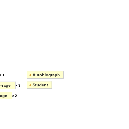
●
Autobiograph
× 3
●
Student
Frage
× 3
rage
× 2