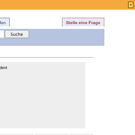
Anmelden
über
FAQ
×
fen
Stelle eine Frage
dent