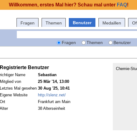
Willkommen, erstes Mal hier? Schau mal unter
FAQ
!
Benutzer
Fragen
Themen
Medaillen
Of
Fragen
Themen
Benutzer
Registrierte Benutzer
Chemie-Stu
richtiger Name
Sebastian
Mitglied von
25 Mär '14, 13:00
Letztes Mal gesehen
30 Aug '25, 10:41
Eigene Website
http://slenz.net/
Ort
Frankfurt am Main
Alter
38 Alterseinheit