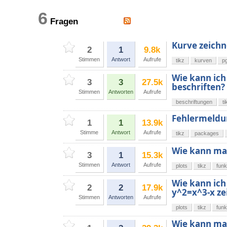
6
Fragen
Kurve zeich
2
1
9.8k
Stimmen
Antwort
Aufrufe
tikz
kurven
pg
Wie kann ich
3
3
27.5k
beschriften?
Stimmen
Antworten
Aufrufe
beschriftungen
ti
Fehlermeldu
1
1
13.9k
Stimme
Antwort
Aufrufe
tikz
packages
Wie kann man
3
1
15.3k
Stimmen
Antwort
Aufrufe
plots
tikz
funk
Wie kann ich
2
2
17.9k
y^2=x^3-x ze
Stimmen
Antworten
Aufrufe
plots
tikz
funk
Wie kann man