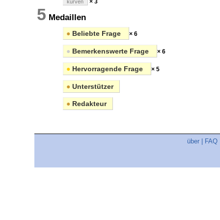
× 3
kurven
5
Medaillen
●
Beliebte Frage
× 6
●
Bemerkenswerte Frage
× 6
●
Hervorragende Frage
× 5
●
Unterstützer
●
Redakteur
über
|
FAQ