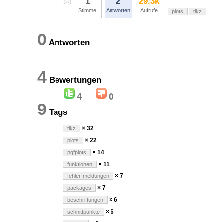
1
2
29.3k
Stimme
Antworten
Aufrufe
plots
tikz
0
Antworten
4
Bewertungen
4
0
9
Tags
× 32
tikz
× 22
plots
× 14
pgfplots
× 11
funktionen
× 7
fehler-meldungen
× 7
packages
× 6
beschriftungen
× 6
schnittpunkte