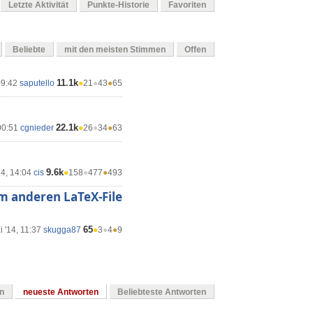
Letzte Aktivität
Punkte-Historie
Favoriten
Beliebte
mit den meisten Stimmen
Offen
11.1k
09:42
saputello
●
21
●
43
●
65
22.1k
00:51
cgnieder
●
26
●
34
●
63
9.6k
14, 14:04
cis
●
158
●
477
●
493
em anderen LaTeX-File
65
 '14, 11:37
skugga87
●
3
●
4
●
9
en
neueste Antworten
Beliebteste Antworten