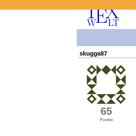
skugga87
65
Punkte