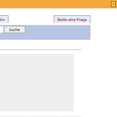
Anmelden
über
FAQ
×
fen
Stelle eine Frage