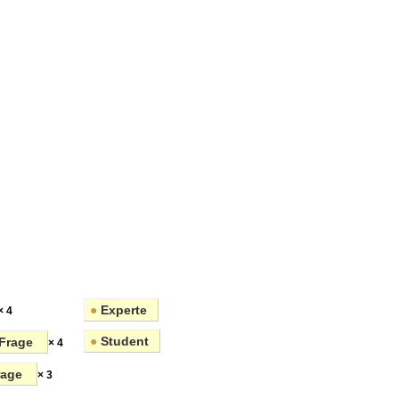
en
●
Experte
× 4
●
Student
Frage
× 4
rage
× 3