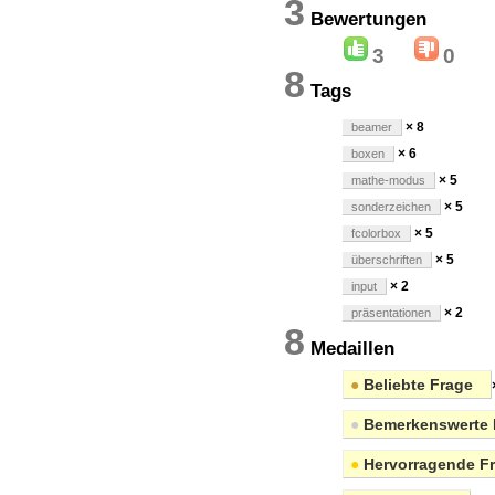
3
Bewertung
3
0
8
Tags
× 8
beamer
× 6
boxen
× 5
mathe-modus
× 5
sonderzeichen
× 5
fcolorbox
× 5
überschriften
× 2
input
× 2
präsentationen
8
Medaillen
●
Beliebte Frage
●
Bemerkenswerte 
●
Hervorragende F