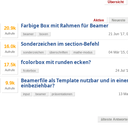
Übersicht
Aktive
Neueste
Farbige Box mit Rahmen für Beamer
20.9k
Aufrufe
21 Jun '17, 
beamer
boxen
Sonderzeichen im section-Befehl
16.0k
Aufrufe
04 Mär '15, 
sonderzeichen
überschriften
mathe-modus
fcolorbox mit runden ecken?
17.5k
Aufrufe
24 Jul '
fcolorbox
Beamerfile als Template nutzbar und in ein
9.9k
einbeziehbar?
Aufrufe
13 Mai
input
beamer
präsentationen
älteste Antwort