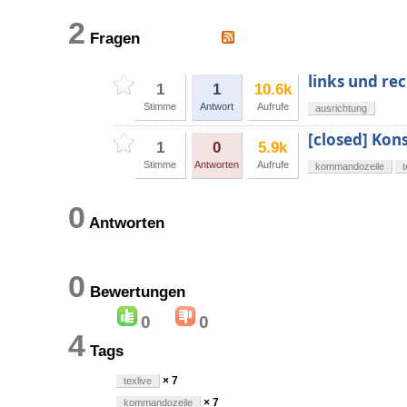
2
Fragen
links und re
1
1
10.6k
Stimme
Antwort
Aufrufe
ausrichtung
[closed] Kon
1
0
5.9k
Stimme
Antworten
Aufrufe
kommandozeile
0
Antworten
0
Bewertungen
0
0
4
Tags
× 7
texlive
× 7
kommandozeile