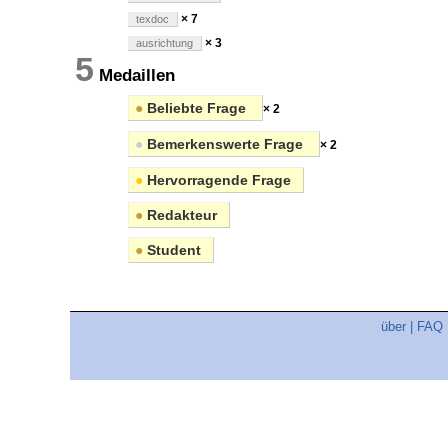
× 7
texdoc
× 3
ausrichtung
5
Medaillen
●
Beliebte Frage
× 2
●
Bemerkenswerte Frage
× 2
●
Hervorragende Frage
●
Redakteur
●
Student
über
|
FAQ