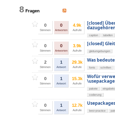
8
Fragen
[closed] Über
0
0
4.9k
dazugehören
Stimmen
Antworten
Aufrufe
caption
tabellen
[closed] Gl
0
0
3.9k
Stimmen
Antworten
Aufrufe
gleitumgebungen
Was bedeute
2
1
29.3k
Stimmen
Antwort
Aufrufe
fonts
schriften
Wofür verwe
0
1
15.3k
\usepackage[
Stimmen
Antwort
Aufrufe
pakete
eingabek
codierung
Usepackages
0
1
12.7k
Stimmen
Antwort
Aufrufe
best-practice
pak