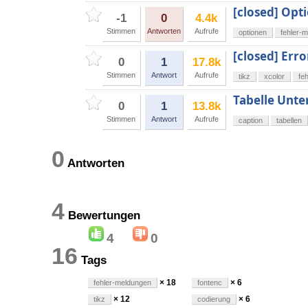
[closed] Opti
-1
0
4.4k
Stimmen
Antworten
Aufrufe
optionen
fehler-
[closed] Err
0
1
17.8k
Stimmen
Antwort
Aufrufe
tikz
xcolor
fe
Tabelle Unte
0
1
13.8k
Stimmen
Antwort
Aufrufe
caption
tabellen
0
Antworten
4
Bewertungen
4
0
16
Tags
× 18
× 6
fehler-meldungen
fontenc
× 12
× 6
tikz
codierung