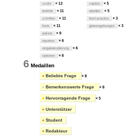
× 12
× 5
xcolor
caption
× 11
× 5
befehle
tabellen
× 11
× 3
schriften
best-practice
× 11
× 3
fonts
gleitumgebungen
× 9
pakete
× 6
inputenc
× 6
eingabekodierung
× 6
optionen
6
Medaillen
●
Beliebte Frage
× 8
●
Bemerkenswerte Frage
× 8
●
Hervorragende Frage
× 5
●
Unterstützer
●
Student
●
Redakteur