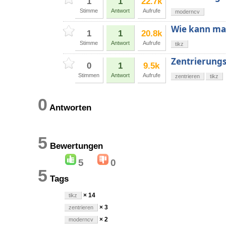
1
1
22.7k
Stimme
Antwort
Aufrufe
moderncv
Wie kann ma
1
1
20.8k
Stimme
Antwort
Aufrufe
tikz
Zentrierung
0
1
9.5k
Stimmen
Antwort
Aufrufe
zentrieren
tikz
0
Antworten
5
Bewertungen
5
0
5
Tags
× 14
tikz
× 3
zentrieren
× 2
moderncv