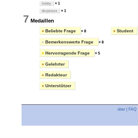
× 1
hobby
× 1
tikzpicture
7
Medaillen
●
Beliebte Frage
●
Student
× 8
●
Bemerkenswerte Frage
× 8
●
Hervorragende Frage
× 5
●
Gelehrter
●
Redakteur
●
Unterstützer
über
|
FAQ