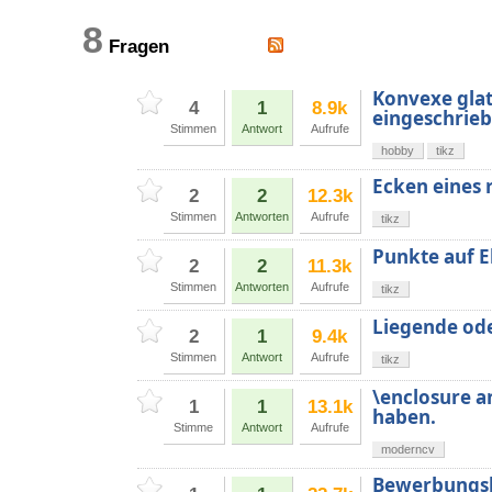
8
Fragen
Konvexe glat
4
1
8.9k
eingeschrie
Stimmen
Antwort
Aufrufe
hobby
tikz
Ecken eines 
2
2
12.3k
Stimmen
Antworten
Aufrufe
tikz
Punkte auf E
2
2
11.3k
Stimmen
Antworten
Aufrufe
tikz
Liegende od
2
1
9.4k
Stimmen
Antwort
Aufrufe
tikz
\enclosure a
1
1
13.1k
haben.
Stimme
Antwort
Aufrufe
moderncv
Bewerbungsb