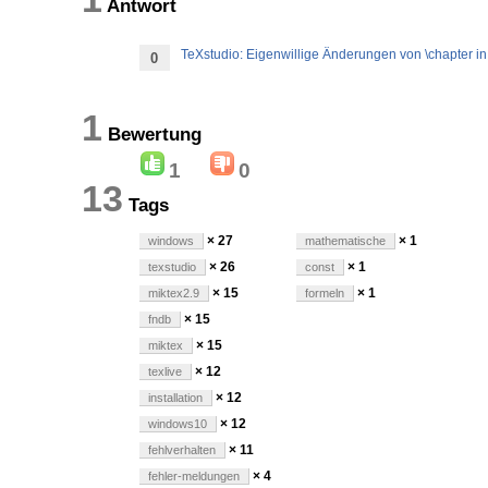
Antwort
TeXstudio: Eigenwillige Änderungen von \chapter in 
0
1
Bewertung
1
0
13
Tags
× 27
× 1
windows
mathematische
× 26
× 1
texstudio
const
× 15
× 1
miktex2.9
formeln
× 15
fndb
× 15
miktex
× 12
texlive
× 12
installation
× 12
windows10
× 11
fehlverhalten
× 4
fehler-meldungen