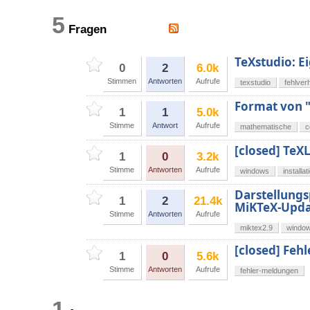
5
Fragen
TeXstudio: E
0
2
6.0k
Stimmen
Antworten
Aufrufe
texstudio
fehlver
Format von 
1
1
5.0k
Stimme
Antwort
Aufrufe
mathematische
c
[closed] TeXL
1
0
3.2k
Stimme
Antworten
Aufrufe
windows
installat
Darstellungs
1
2
21.4k
MiKTeX-Upd
Stimme
Antworten
Aufrufe
miktex2.9
windo
[closed] Fehl
1
0
5.6k
Stimme
Antworten
Aufrufe
fehler-meldungen
1