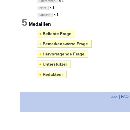
× 1
übersetzen
× 1
nicht
× 1
tabellen
5
Medaillen
●
Beliebte Frage
●
Bemerkenswerte Frage
●
Hervorragende Frage
●
Unterstützer
●
Redakteur
über
|
FAQ