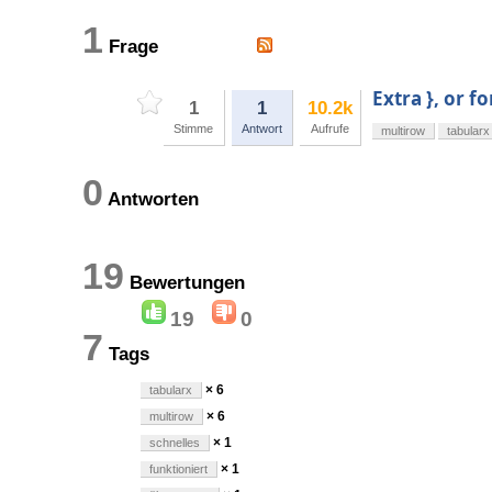
1
Frage
Extra }, or 
1
1
10.2k
Stimme
Antwort
Aufrufe
multirow
tabularx
0
Antworten
19
Bewertungen
19
0
7
Tags
× 6
tabularx
× 6
multirow
× 1
schnelles
× 1
funktioniert